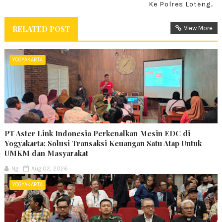
Ke Polres Loteng..
RELATED POST
View More
YOGYAKARTA
PT Aster Link Indonesia Perkenalkan Mesin EDC di
Yogyakarta: Solusi Transaksi Keuangan Satu Atap Untuk
UMKM dan Masyarakat
Ng
Aug 02, 2026
YOGYAKARTA