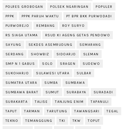
POLRES GROBOGAN
POLSEK NGARINGAN
POPULER
PPPK
PPPK PARUH WAKTU
PT BPR BKK PURWODADI
PURWOREJO
REMBANG
ROY SURYO
RS SIAGA UTAMA
RSUD KI AGENG GETAS PENDOWO
SAYUNG
SEKDES ASEMRUDUNG
SEMARANG
SERDANG
SHOWBIZ
SIDOARJO
SLEMAN
SMP N 1 GABUS
SOLO
SRAGEN
SUDEWO
SUKOHARJO
SULAWESI UTARA
SULBAR
SUMATRA UTARA
SUMBA
SUMBAWA
SUMBAWA BARAT
SUMUT
SURABAYA
SURADADI
SURAKARTA
TALISE
TANJUNG ENIM
TAPANULI
TAPUT
TARMAN
TARUTUNG
TAWANGSARI
TEGAL
TEKNO
TEMANGGUNG
TKI
TKW
TOPUT