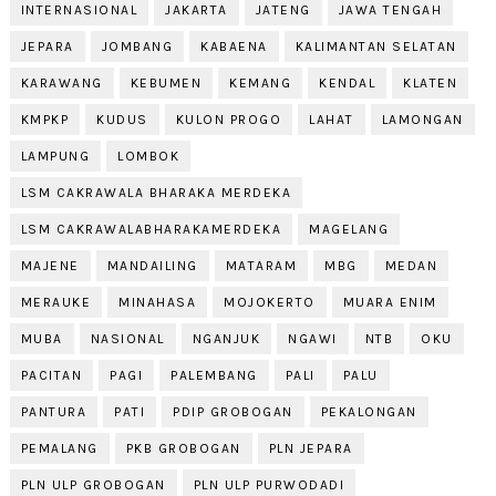
INTERNASIONAL
JAKARTA
JATENG
JAWA TENGAH
JEPARA
JOMBANG
KABAENA
KALIMANTAN SELATAN
KARAWANG
KEBUMEN
KEMANG
KENDAL
KLATEN
KMPKP
KUDUS
KULON PROGO
LAHAT
LAMONGAN
LAMPUNG
LOMBOK
LSM CAKRAWALA BHARAKA MERDEKA
LSM CAKRAWALABHARAKAMERDEKA
MAGELANG
MAJENE
MANDAILING
MATARAM
MBG
MEDAN
MERAUKE
MINAHASA
MOJOKERTO
MUARA ENIM
MUBA
NASIONAL
NGANJUK
NGAWI
NTB
OKU
PACITAN
PAGI
PALEMBANG
PALI
PALU
PANTURA
PATI
PDIP GROBOGAN
PEKALONGAN
PEMALANG
PKB GROBOGAN
PLN JEPARA
PLN ULP GROBOGAN
PLN ULP PURWODADI