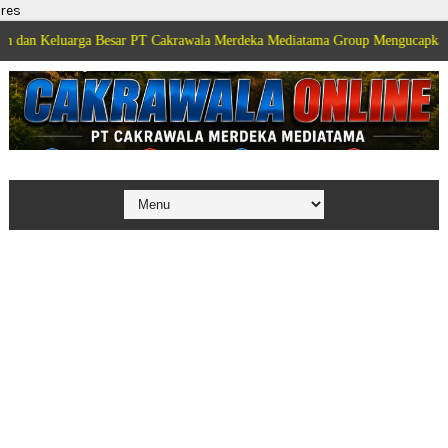
res
arga Besar PT Cakrawala Merdeka Mediatama Group Mengucapkan Selamat Di