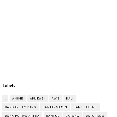
Labels
.
ANIME
APLIKASI
AWS
BALI
BANDAR LAMPUNG
BANJARMASIN
BANK JATENG
BANK PURWA ARTHA
BANTUL
BATANG
BATU RAJA