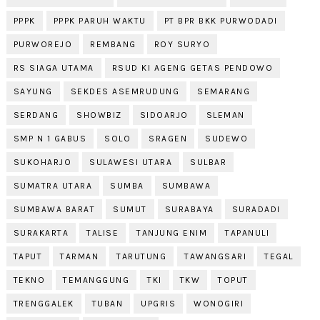
PPPK
PPPK PARUH WAKTU
PT BPR BKK PURWODADI
PURWOREJO
REMBANG
ROY SURYO
RS SIAGA UTAMA
RSUD KI AGENG GETAS PENDOWO
SAYUNG
SEKDES ASEMRUDUNG
SEMARANG
SERDANG
SHOWBIZ
SIDOARJO
SLEMAN
SMP N 1 GABUS
SOLO
SRAGEN
SUDEWO
SUKOHARJO
SULAWESI UTARA
SULBAR
SUMATRA UTARA
SUMBA
SUMBAWA
SUMBAWA BARAT
SUMUT
SURABAYA
SURADADI
SURAKARTA
TALISE
TANJUNG ENIM
TAPANULI
TAPUT
TARMAN
TARUTUNG
TAWANGSARI
TEGAL
TEKNO
TEMANGGUNG
TKI
TKW
TOPUT
TRENGGALEK
TUBAN
UPGRIS
WONOGIRI