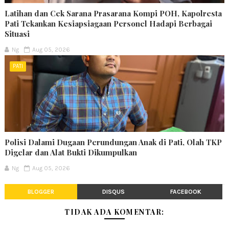
Latihan dan Cek Sarana Prasarana Kompi POH, Kapolresta
Pati Tekankan Kesiapsiagaan Personel Hadapi Berbagai
Situasi
Ng
Aug 05, 2026
PATI
Polisi Dalami Dugaan Perundungan Anak di Pati, Olah TKP
Digelar dan Alat Bukti Dikumpulkan
Ng
Aug 05, 2026
BLOGGER
DISQUS
FACEBOOK
TIDAK ADA KOMENTAR: