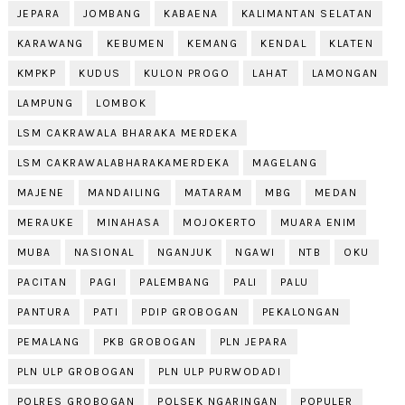
JEPARA
JOMBANG
KABAENA
KALIMANTAN SELATAN
KARAWANG
KEBUMEN
KEMANG
KENDAL
KLATEN
KMPKP
KUDUS
KULON PROGO
LAHAT
LAMONGAN
LAMPUNG
LOMBOK
LSM CAKRAWALA BHARAKA MERDEKA
LSM CAKRAWALABHARAKAMERDEKA
MAGELANG
MAJENE
MANDAILING
MATARAM
MBG
MEDAN
MERAUKE
MINAHASA
MOJOKERTO
MUARA ENIM
MUBA
NASIONAL
NGANJUK
NGAWI
NTB
OKU
PACITAN
PAGI
PALEMBANG
PALI
PALU
PANTURA
PATI
PDIP GROBOGAN
PEKALONGAN
PEMALANG
PKB GROBOGAN
PLN JEPARA
PLN ULP GROBOGAN
PLN ULP PURWODADI
POLRES GROBOGAN
POLSEK NGARINGAN
POPULER