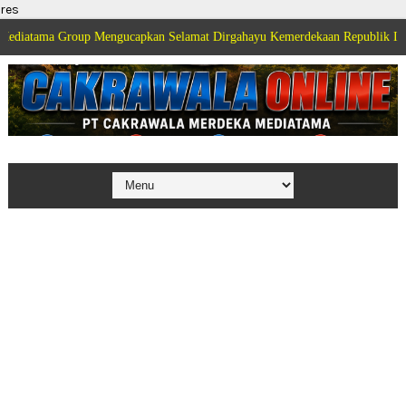
res
Group Mengucapkan Selamat Dirgahayu Kemerdekaan Republik Indonesia ke 