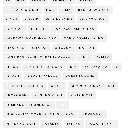
BEACUKAI
BEKASI
BENGKULU
BERITA
BERITA REGIONAL
BGN
BIMA
BKK PURWODADI
BLORA
BOGOR
BOJONEGORO
BONDOWOSO
BOYOLALI
BREBES
CAKRAWALAMERDEKA
CAKRAWALAMERDEKA.COM
CARIK ASEMRUDUNG
CIKARANG
CILACAP
CITARUM
DAERAH
DANA BAGI HASIL CUKAI TEMBAKAU
DELI
DEMAK
DEPOK
DINKES GROBOGAN
DIY
DKI JAKARTA
DL
DOMPU
DOMPU. DAERAH
EMPAT LAWANG
FLEZZ/BERITA FOTO
GARUT
GEMPUR ROKOK ILEGAL
GROBOGAN
GUNUNG KIDUL
HISTORICAL
HUMBANG HASUNDUTAN
ICS
INDONESIAN CORRUPTION STUDIES
INDRAMAYU
INTERNASIONAL
JAKARTA
JATENG
JAWA TENGAH