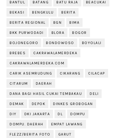
BANTUL
BATANG
BATU RAJA
BEACUKAI
BEKASI
BENGKULU
BERITA
BERITA REGIONAL
BGN
BIMA
BKK PURWODADI
BLORA
BOGOR
BOJONEGORO
BONDOWOSO
BOYOLALI
BREBES
CAKRAWALAMERDEKA
CAKRAWALAMERDEKA.COM
CARIK ASEMRUDUNG
CIKARANG
CILACAP
CITARUM
DAERAH
DANA BAGI HASIL CUKAI TEMBAKAU
DELI
DEMAK
DEPOK
DINKES GROBOGAN
DIY
DKI JAKARTA
DL
DOMPU
DOMPU. DAERAH
EMPAT LAWANG
FLEZZ/BERITA FOTO
GARUT