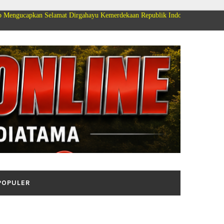
elamat Dirgahayu Kemerdekaan Republik Indonesia ke 81
POPULER