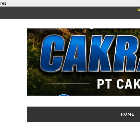
res
Segenap Pimpinan
HOME