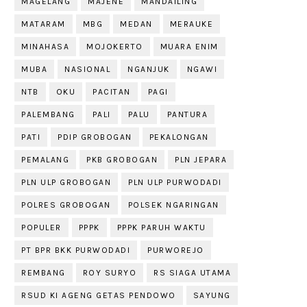
MAGELANG
MAJENE
MANDAILING
MATARAM
MBG
MEDAN
MERAUKE
MINAHASA
MOJOKERTO
MUARA ENIM
MUBA
NASIONAL
NGANJUK
NGAWI
NTB
OKU
PACITAN
PAGI
PALEMBANG
PALI
PALU
PANTURA
PATI
PDIP GROBOGAN
PEKALONGAN
PEMALANG
PKB GROBOGAN
PLN JEPARA
PLN ULP GROBOGAN
PLN ULP PURWODADI
POLRES GROBOGAN
POLSEK NGARINGAN
POPULER
PPPK
PPPK PARUH WAKTU
PT BPR BKK PURWODADI
PURWOREJO
REMBANG
ROY SURYO
RS SIAGA UTAMA
RSUD KI AGENG GETAS PENDOWO
SAYUNG