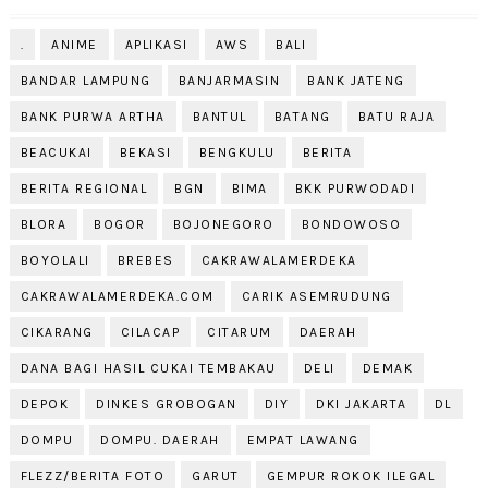
.
ANIME
APLIKASI
AWS
BALI
BANDAR LAMPUNG
BANJARMASIN
BANK JATENG
BANK PURWA ARTHA
BANTUL
BATANG
BATU RAJA
BEACUKAI
BEKASI
BENGKULU
BERITA
BERITA REGIONAL
BGN
BIMA
BKK PURWODADI
BLORA
BOGOR
BOJONEGORO
BONDOWOSO
BOYOLALI
BREBES
CAKRAWALAMERDEKA
CAKRAWALAMERDEKA.COM
CARIK ASEMRUDUNG
CIKARANG
CILACAP
CITARUM
DAERAH
DANA BAGI HASIL CUKAI TEMBAKAU
DELI
DEMAK
DEPOK
DINKES GROBOGAN
DIY
DKI JAKARTA
DL
DOMPU
DOMPU. DAERAH
EMPAT LAWANG
FLEZZ/BERITA FOTO
GARUT
GEMPUR ROKOK ILEGAL