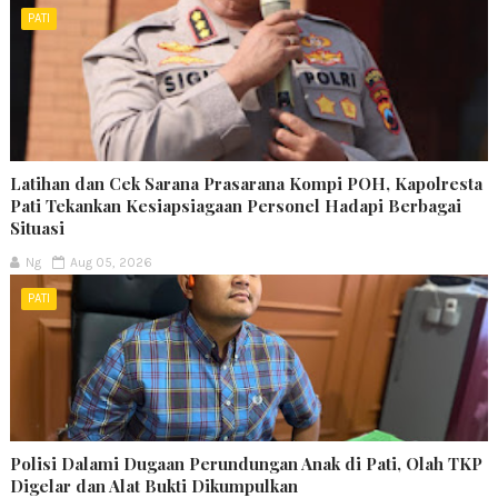
PATI
Latihan dan Cek Sarana Prasarana Kompi POH, Kapolresta
Pati Tekankan Kesiapsiagaan Personel Hadapi Berbagai
Situasi
Ng
Aug 05, 2026
PATI
Polisi Dalami Dugaan Perundungan Anak di Pati, Olah TKP
Digelar dan Alat Bukti Dikumpulkan