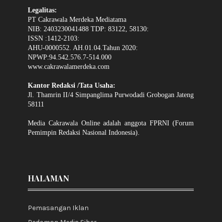
Legalitas:
PT Cakrawala Merdeka Mediatama
NIB: 2403230041488 TDP: 83122, 58130:
ISSN :1412-2103:
AHU-0000552. AH.01.04.Tahun 2020:
NPWP:94.542.576.7-514.000
www.cakrawalamerdeka.com
Kantor Redaksi /Tata Usaha:
Jl. Thamrin II/4 Simpanglima Purwodadi Grobogan Jateng
58111
Media Cakrawala Online adalah anggota FPRNI (Forum
Pemimpin Redaksi Nasional Indonesia).
HALAMAN
Pemasangan Iklan