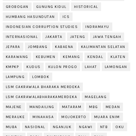
GROBOGAN
GUNUNG KIDUL
HISTORICAL
HUMBANG HASUNDUTAN
ICS
INDONESIAN CORRUPTION STUDIES
INDRAMAYU
INTERNASIONAL
JAKARTA
JATENG
JAWA TENGAH
JEPARA
JOMBANG
KABAENA
KALIMANTAN SELATAN
KARAWANG
KEBUMEN
KEMANG
KENDAL
KLATEN
KMPKP
KUDUS
KULON PROGO
LAHAT
LAMONGAN
LAMPUNG
LOMBOK
LSM CAKRAWALA BHARAKA MERDEKA
LSM CAKRAWALABHARAKAMERDEKA
MAGELANG
MAJENE
MANDAILING
MATARAM
MBG
MEDAN
MERAUKE
MINAHASA
MOJOKERTO
MUARA ENIM
MUBA
NASIONAL
NGANJUK
NGAWI
NTB
OKU