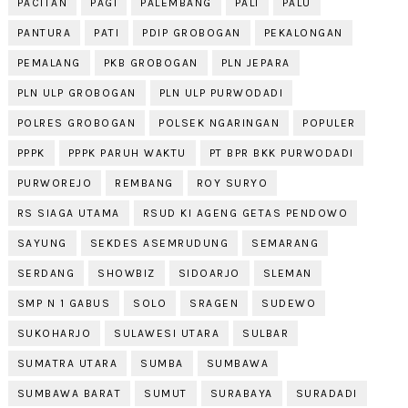
PACITAN
PAGI
PALEMBANG
PALI
PALU
PANTURA
PATI
PDIP GROBOGAN
PEKALONGAN
PEMALANG
PKB GROBOGAN
PLN JEPARA
PLN ULP GROBOGAN
PLN ULP PURWODADI
POLRES GROBOGAN
POLSEK NGARINGAN
POPULER
PPPK
PPPK PARUH WAKTU
PT BPR BKK PURWODADI
PURWOREJO
REMBANG
ROY SURYO
RS SIAGA UTAMA
RSUD KI AGENG GETAS PENDOWO
SAYUNG
SEKDES ASEMRUDUNG
SEMARANG
SERDANG
SHOWBIZ
SIDOARJO
SLEMAN
SMP N 1 GABUS
SOLO
SRAGEN
SUDEWO
SUKOHARJO
SULAWESI UTARA
SULBAR
SUMATRA UTARA
SUMBA
SUMBAWA
SUMBAWA BARAT
SUMUT
SURABAYA
SURADADI