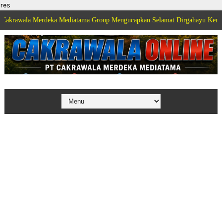
res
Merdeka Mediatama Group Mengucapkan Selamat Dirgahayu Kemerdekaan Repu