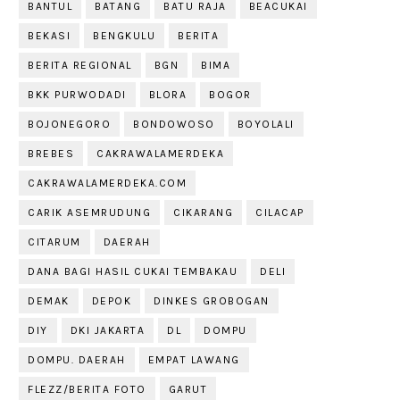
BANTUL
BATANG
BATU RAJA
BEACUKAI
BEKASI
BENGKULU
BERITA
BERITA REGIONAL
BGN
BIMA
BKK PURWODADI
BLORA
BOGOR
BOJONEGORO
BONDOWOSO
BOYOLALI
BREBES
CAKRAWALAMERDEKA
CAKRAWALAMERDEKA.COM
CARIK ASEMRUDUNG
CIKARANG
CILACAP
CITARUM
DAERAH
DANA BAGI HASIL CUKAI TEMBAKAU
DELI
DEMAK
DEPOK
DINKES GROBOGAN
DIY
DKI JAKARTA
DL
DOMPU
DOMPU. DAERAH
EMPAT LAWANG
FLEZZ/BERITA FOTO
GARUT