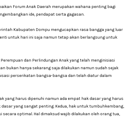
paikan Forum Anak Daerah merupakan wahana penting bagi
ngembangkan ide, pendapat serta gagasan.
merintah Kabupaten Dompu mengucapkan rasa bangga yang luar
henti untuk hari ini saja namun tetap akan berlangsung untuk
 Perempuan dan Perlindungan Anak yang telah menginisiasi
kan bukan hanya sekarang saja dilakukan namun sudah sejak
nisasi perserikatan bangsa-bangsa dan telah diatur dalam
ak yang harus dipenuhi namun ada empat hak dasar yang harus
hak dasar yang sangat penting. Kedua, hak untuk tumbuhkembang,
i secara optimal. Hal dimaksud wajib dilakukan oleh orang tua,