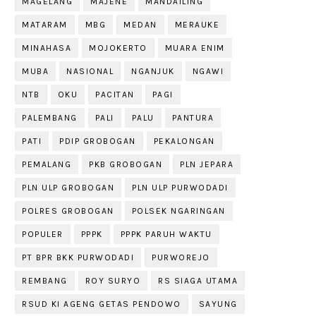
MAGELANG
MAJENE
MANDAILING
MATARAM
MBG
MEDAN
MERAUKE
MINAHASA
MOJOKERTO
MUARA ENIM
MUBA
NASIONAL
NGANJUK
NGAWI
NTB
OKU
PACITAN
PAGI
PALEMBANG
PALI
PALU
PANTURA
PATI
PDIP GROBOGAN
PEKALONGAN
PEMALANG
PKB GROBOGAN
PLN JEPARA
PLN ULP GROBOGAN
PLN ULP PURWODADI
POLRES GROBOGAN
POLSEK NGARINGAN
POPULER
PPPK
PPPK PARUH WAKTU
PT BPR BKK PURWODADI
PURWOREJO
REMBANG
ROY SURYO
RS SIAGA UTAMA
RSUD KI AGENG GETAS PENDOWO
SAYUNG