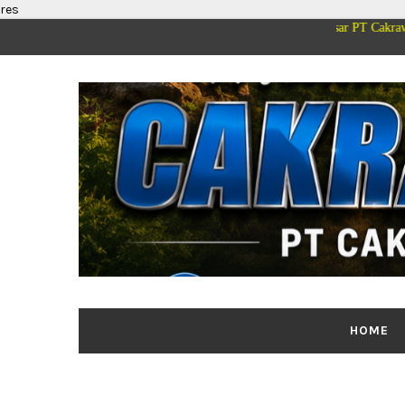
res
Segenap Pimpinan dan Keluarga Besar PT Cakrawala Merdeka Med
HOME