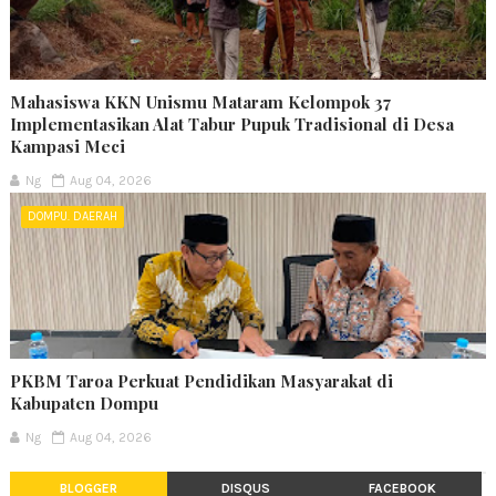
Mahasiswa KKN Unismu Mataram Kelompok 37
Implementasikan Alat Tabur Pupuk Tradisional di Desa
Kampasi Meci
Ng
Aug 04, 2026
DOMPU. DAERAH
PKBM Taroa Perkuat Pendidikan Masyarakat di
Kabupaten Dompu
Ng
Aug 04, 2026
BLOGGER
DISQUS
FACEBOOK