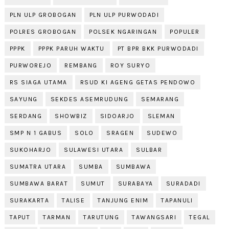
PLN ULP GROBOGAN
PLN ULP PURWODADI
POLRES GROBOGAN
POLSEK NGARINGAN
POPULER
PPPK
PPPK PARUH WAKTU
PT BPR BKK PURWODADI
PURWOREJO
REMBANG
ROY SURYO
RS SIAGA UTAMA
RSUD KI AGENG GETAS PENDOWO
SAYUNG
SEKDES ASEMRUDUNG
SEMARANG
SERDANG
SHOWBIZ
SIDOARJO
SLEMAN
SMP N 1 GABUS
SOLO
SRAGEN
SUDEWO
SUKOHARJO
SULAWESI UTARA
SULBAR
SUMATRA UTARA
SUMBA
SUMBAWA
SUMBAWA BARAT
SUMUT
SURABAYA
SURADADI
SURAKARTA
TALISE
TANJUNG ENIM
TAPANULI
TAPUT
TARMAN
TARUTUNG
TAWANGSARI
TEGAL