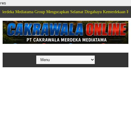
res
iatama Group Mengucapkan Selamat Dirgahayu Kemerdekaan Republik Indone