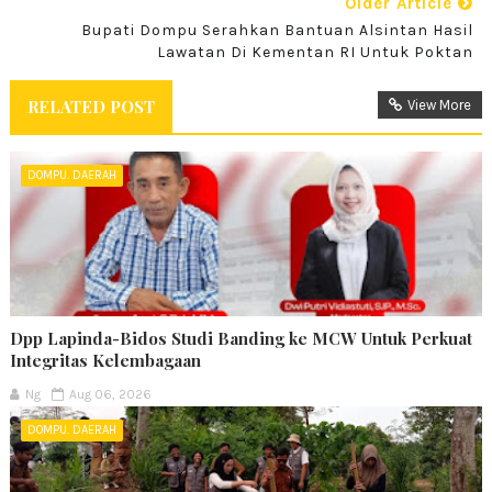
Older Article
Bupati Dompu Serahkan Bantuan Alsintan Hasil
Lawatan Di Kementan RI Untuk Poktan
RELATED POST
View More
DOMPU. DAERAH
Dpp Lapinda-Bidos Studi Banding ke MCW Untuk Perkuat
Integritas Kelembagaan
Ng
Aug 06, 2026
DOMPU. DAERAH