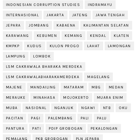
INDONESIAN CORRUPTION STUDIES
INDRAMAYU
INTERNASIONAL
JAKARTA
JATENG
JAWA TENGAH
JEPARA
JOMBANG
KABAENA
KALIMANTAN SELATAN
KARAWANG
KEBUMEN
KEMANG
KENDAL
KLATEN
KMPKP
KUDUS
KULON PROGO
LAHAT
LAMONGAN
LAMPUNG
LOMBOK
LSM CAKRAWALA BHARAKA MERDEKA
LSM CAKRAWALABHARAKAMERDEKA
MAGELANG
MAJENE
MANDAILING
MATARAM
MBG
MEDAN
MERAUKE
MINAHASA
MOJOKERTO
MUARA ENIM
MUBA
NASIONAL
NGANJUK
NGAWI
NTB
OKU
PACITAN
PAGI
PALEMBANG
PALI
PALU
PANTURA
PATI
PDIP GROBOGAN
PEKALONGAN
PEMALANG
PKB GROBOGAN
PLN JEPARA