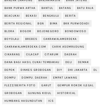
BANDAR LAMPUNG
BANJARMASIN
BANK JATENG
BANK PURWA ARTHA
BANTUL
BATANG
BATU RAJA
BEACUKAI
BEKASI
BENGKULU
BERITA
BERITA REGIONAL
BGN
BIMA
BKK PURWODADI
BLORA
BOGOR
BOJONEGORO
BONDOWOSO
BOYOLALI
BREBES
CAKRAWALAMERDEKA
CAKRAWALAMERDEKA.COM
CARIK ASEMRUDUNG
CIKARANG
CILACAP
CITARUM
DAERAH
DANA BAGI HASIL CUKAI TEMBAKAU
DELI
DEMAK
DEPOK
DINKES GROBOGAN
DIY
DKI JAKARTA
DL
DOMPU
DOMPU. DAERAH
EMPAT LAWANG
FLEZZ/BERITA FOTO
GARUT
GEMPUR ROKOK ILEGAL
GROBOGAN
GUNUNG KIDUL
HISTORICAL
HUMBANG HASUNDUTAN
ICS