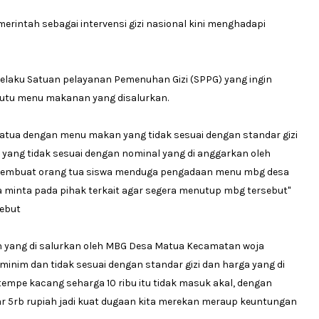
erintah sebagai intervensi gizi nasional kini menghadapi
pelaku Satuan pelayanan Pemenuhan Gizi (SPPG) yang ingin
utu menu makanan yang disalurkan.
atua dengan menu makan yang tidak sesuai dengan standar gizi
yang tidak sesuai dengan nominal yang di anggarkan oleh
 membuat orang tua siswa menduga pengadaan menu mbg desa
a minta pada pihak terkait agar segera menutup mbg tersebut"
sebut
yang di salurkan oleh MBG Desa Matua Kecamatan woja
inim dan tidak sesuai dengan standar gizi dan harga yang di
 tempe kacang seharga 10 ribu itu tidak masuk akal, dengan
ar 5rb rupiah jadi kuat dugaan kita merekan meraup keuntungan