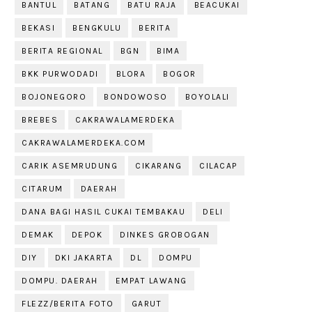
BANTUL
BATANG
BATU RAJA
BEACUKAI
BEKASI
BENGKULU
BERITA
BERITA REGIONAL
BGN
BIMA
BKK PURWODADI
BLORA
BOGOR
BOJONEGORO
BONDOWOSO
BOYOLALI
BREBES
CAKRAWALAMERDEKA
CAKRAWALAMERDEKA.COM
CARIK ASEMRUDUNG
CIKARANG
CILACAP
CITARUM
DAERAH
DANA BAGI HASIL CUKAI TEMBAKAU
DELI
DEMAK
DEPOK
DINKES GROBOGAN
DIY
DKI JAKARTA
DL
DOMPU
DOMPU. DAERAH
EMPAT LAWANG
FLEZZ/BERITA FOTO
GARUT