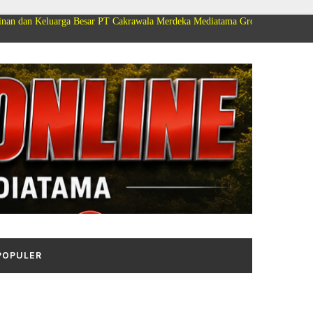
ga Besar PT Cakrawala Merdeka Mediatama Group Mengucapkan Selamat Dirg
POPULER