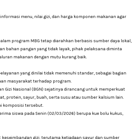
 informasi menu, nilai gizi, dan harga komponen makanan agar
alam program MBG tetap diarahkan berbasis sumber daya lokal,
kan bahan pangan yang tidak layak, pihak pelaksana diminta
aluran makanan dengan mutu kurang baik.
layanan yang dinilai tidak memenuhi standar, sebagai bagian
aan masyarakat terhadap program.
n Gizi Nasional (BGN) sejatinya dirancang untuk memperkuat
at, protein, sayur, buah, serta susu atau sumber kalsium lain.
i komposisi tersebut.
erima siswa pada Senin (02/03/2026) berupa kue bolu kukus,
 keseimbangan gizi, terutama ketiadaan sayur dan sumber