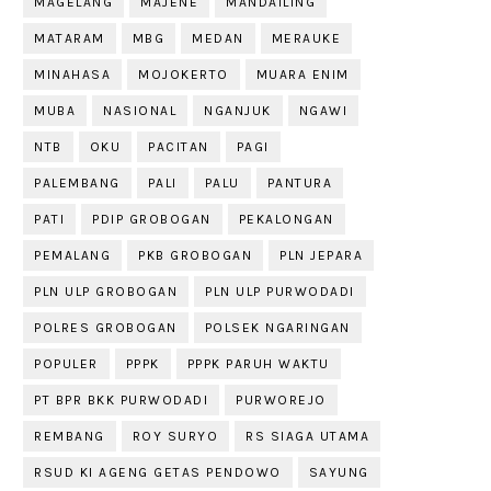
MAGELANG
MAJENE
MANDAILING
MATARAM
MBG
MEDAN
MERAUKE
MINAHASA
MOJOKERTO
MUARA ENIM
MUBA
NASIONAL
NGANJUK
NGAWI
NTB
OKU
PACITAN
PAGI
PALEMBANG
PALI
PALU
PANTURA
PATI
PDIP GROBOGAN
PEKALONGAN
PEMALANG
PKB GROBOGAN
PLN JEPARA
PLN ULP GROBOGAN
PLN ULP PURWODADI
POLRES GROBOGAN
POLSEK NGARINGAN
POPULER
PPPK
PPPK PARUH WAKTU
PT BPR BKK PURWODADI
PURWOREJO
REMBANG
ROY SURYO
RS SIAGA UTAMA
RSUD KI AGENG GETAS PENDOWO
SAYUNG