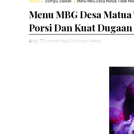
Home
Dompu. Daerah
Menu MBG Desa Matua Tidak Mem
Menu MBG Desa Matua 
Porsi Dan Kuat Dugaan
Ng
5 months ago
Dompu. Daerah,