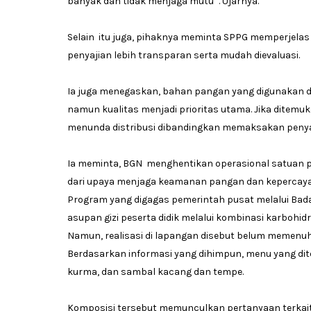
banyak dan tidak menjaga mutu" . Ujarnya.
Selain itu juga, pihaknya meminta SPPG memperjelas
penyajian lebih transparan serta mudah dievaluasi.
Ia juga menegaskan, bahan pangan yang digunakan d
namun kualitas menjadi prioritas utama. Jika ditemu
menunda distribusi dibandingkan memaksakan peny
Ia meminta, BGN menghentikan operasional satuan pe
dari upaya menjaga keamanan pangan dan kepercay
Program yang digagas pemerintah pusat melalui Bada
asupan gizi peserta didik melalui kombinasi karbohidr
Namun, realisasi di lapangan disebut belum memenuh
Berdasarkan informasi yang dihimpun, menu yang dit
kurma, dan sambal kacang dan tempe.
Komposisi tersebut memunculkan pertanyaan terkait