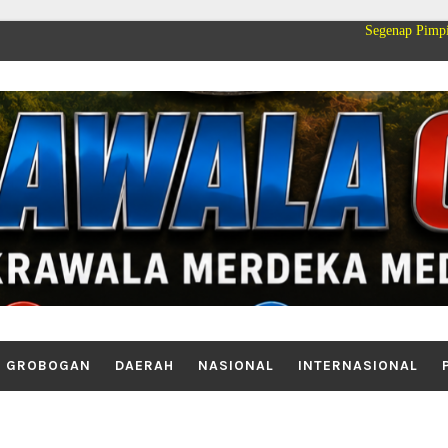
Segenap Pimpinan dan Keluar
GROBOGAN
DAERAH
NASIONAL
INTERNASIONAL