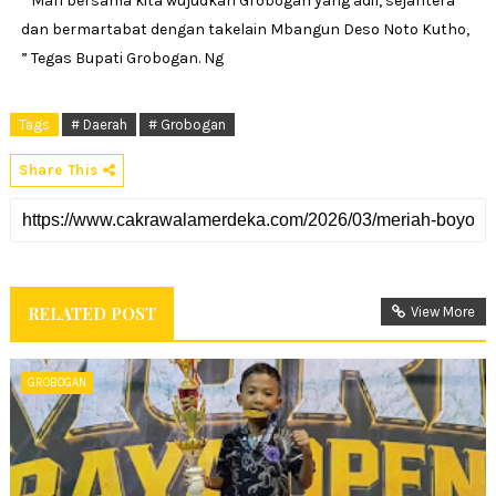
” Mari bersama kita wujudkan Grobogan yang adil, sejahtera
dan bermartabat dengan takelain Mbangun Deso Noto Kutho,
” Tegas Bupati Grobogan. Ng
Tags
# Daerah
# Grobogan
Share This
RELATED POST
View More
GROBOGAN