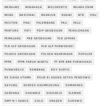
MERAUKE
MINAHASA
MOJOKERTO
MUARA ENIM
MUBA
NASIONAL
NGANJUK
NGAWI
NTB
OKU
PACITAN
PAGI
PALEMBANG
PALI
PALU
PANTURA
PATI
PDIP GROBOGAN
PEKALONGAN
PEMALANG
PKB GROBOGAN
PLN JEPARA
PLN ULP GROBOGAN
PLN ULP PURWODADI
POLRES GROBOGAN
POLSEK NGARINGAN
POPULER
PPPK
PPPK PARUH WAKTU
PT BPR BKK PURWODADI
PURWOREJO
REMBANG
ROY SURYO
RS SIAGA UTAMA
RSUD KI AGENG GETAS PENDOWO
SAYUNG
SEKDES ASEMRUDUNG
SEMARANG
SERDANG
SHOWBIZ
SIDOARJO
SLEMAN
SMP N 1 GABUS
SOLO
SRAGEN
SUDEWO