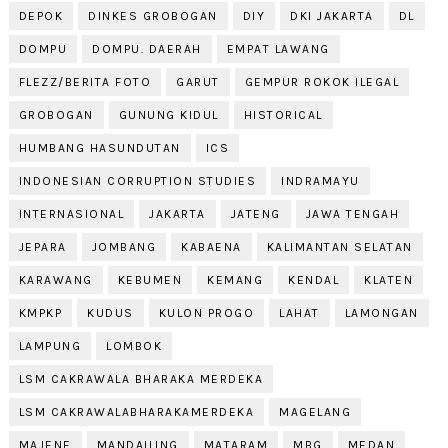
DEPOK
DINKES GROBOGAN
DIY
DKI JAKARTA
DL
DOMPU
DOMPU. DAERAH
EMPAT LAWANG
FLEZZ/BERITA FOTO
GARUT
GEMPUR ROKOK ILEGAL
GROBOGAN
GUNUNG KIDUL
HISTORICAL
HUMBANG HASUNDUTAN
ICS
INDONESIAN CORRUPTION STUDIES
INDRAMAYU
INTERNASIONAL
JAKARTA
JATENG
JAWA TENGAH
JEPARA
JOMBANG
KABAENA
KALIMANTAN SELATAN
KARAWANG
KEBUMEN
KEMANG
KENDAL
KLATEN
KMPKP
KUDUS
KULON PROGO
LAHAT
LAMONGAN
LAMPUNG
LOMBOK
LSM CAKRAWALA BHARAKA MERDEKA
LSM CAKRAWALABHARAKAMERDEKA
MAGELANG
MAJENE
MANDAILING
MATARAM
MBG
MEDAN