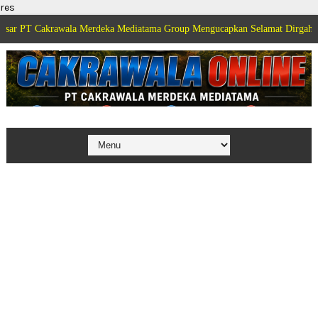
res
rawala Merdeka Mediatama Group Mengucapkan Selamat Dirgahayu Kemerdeka