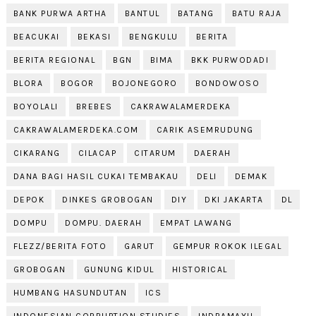
BANK PURWA ARTHA
BANTUL
BATANG
BATU RAJA
BEACUKAI
BEKASI
BENGKULU
BERITA
BERITA REGIONAL
BGN
BIMA
BKK PURWODADI
BLORA
BOGOR
BOJONEGORO
BONDOWOSO
BOYOLALI
BREBES
CAKRAWALAMERDEKA
CAKRAWALAMERDEKA.COM
CARIK ASEMRUDUNG
CIKARANG
CILACAP
CITARUM
DAERAH
DANA BAGI HASIL CUKAI TEMBAKAU
DELI
DEMAK
DEPOK
DINKES GROBOGAN
DIY
DKI JAKARTA
DL
DOMPU
DOMPU. DAERAH
EMPAT LAWANG
FLEZZ/BERITA FOTO
GARUT
GEMPUR ROKOK ILEGAL
GROBOGAN
GUNUNG KIDUL
HISTORICAL
HUMBANG HASUNDUTAN
ICS
INDONESIAN CORRUPTION STUDIES
INDRAMAYU