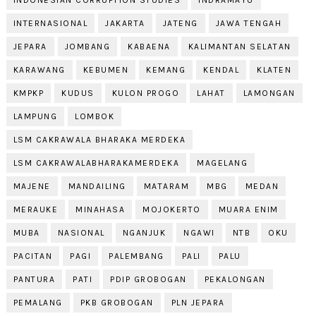
INTERNASIONAL
JAKARTA
JATENG
JAWA TENGAH
JEPARA
JOMBANG
KABAENA
KALIMANTAN SELATAN
KARAWANG
KEBUMEN
KEMANG
KENDAL
KLATEN
KMPKP
KUDUS
KULON PROGO
LAHAT
LAMONGAN
LAMPUNG
LOMBOK
LSM CAKRAWALA BHARAKA MERDEKA
LSM CAKRAWALABHARAKAMERDEKA
MAGELANG
MAJENE
MANDAILING
MATARAM
MBG
MEDAN
MERAUKE
MINAHASA
MOJOKERTO
MUARA ENIM
MUBA
NASIONAL
NGANJUK
NGAWI
NTB
OKU
PACITAN
PAGI
PALEMBANG
PALI
PALU
PANTURA
PATI
PDIP GROBOGAN
PEKALONGAN
PEMALANG
PKB GROBOGAN
PLN JEPARA