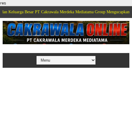
res
a Besar PT Cakrawala Merdeka Mediatama Group Mengucapkan Selamat Dirga