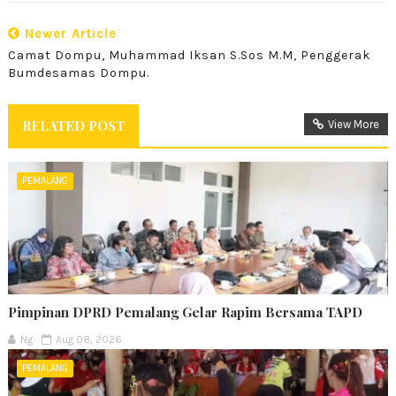
Newer Article
Camat Dompu, Muhammad Iksan S.Sos M.M, Penggerak
Bumdesamas Dompu.
RELATED POST
View More
PEMALANG
Pimpinan DPRD Pemalang Gelar Rapim Bersama TAPD
Ng
Aug 08, 2026
PEMALANG