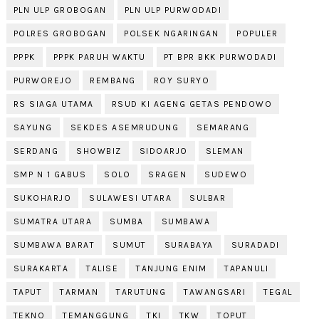
PLN ULP GROBOGAN
PLN ULP PURWODADI
POLRES GROBOGAN
POLSEK NGARINGAN
POPULER
PPPK
PPPK PARUH WAKTU
PT BPR BKK PURWODADI
PURWOREJO
REMBANG
ROY SURYO
RS SIAGA UTAMA
RSUD KI AGENG GETAS PENDOWO
SAYUNG
SEKDES ASEMRUDUNG
SEMARANG
SERDANG
SHOWBIZ
SIDOARJO
SLEMAN
SMP N 1 GABUS
SOLO
SRAGEN
SUDEWO
SUKOHARJO
SULAWESI UTARA
SULBAR
SUMATRA UTARA
SUMBA
SUMBAWA
SUMBAWA BARAT
SUMUT
SURABAYA
SURADADI
SURAKARTA
TALISE
TANJUNG ENIM
TAPANULI
TAPUT
TARMAN
TARUTUNG
TAWANGSARI
TEGAL
TEKNO
TEMANGGUNG
TKI
TKW
TOPUT