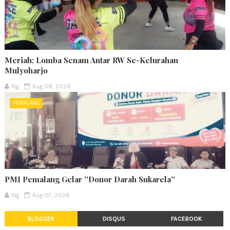
Meriah; Lomba Senam Antar RW Se-Kelurahan
Mulyoharjo
Ng
Aug 08, 2026
PEMALANG
PMI Pemalang Gelar ''Donor Darah Sukarela''
Ng
Aug 07, 2026
BLOGGER
DISQUS
FACEBOOK