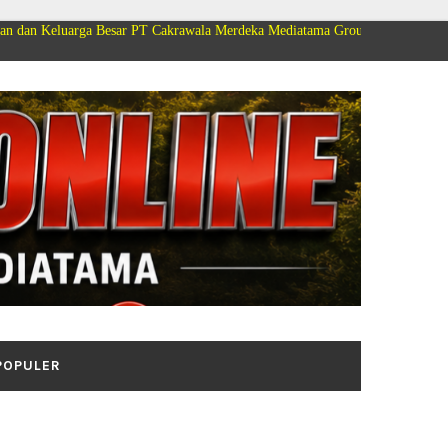
a Besar PT Cakrawala Merdeka Mediatama Group Mengucapkan Selamat Dirga
POPULER