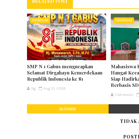
RELATED POST
GROBOGAN
GROBOGAN
SMP N 1 Gabus mengucapkan
Mahasiswa 
Selamat Dirgahayu Kemerdekaan
Hangat Keca
Republik Indonesia ke 81
Siap Hadirk
Berbasis S
Ng
Aug 01, 2026
Cakrawals
BLOGGER
TIDAK
POST