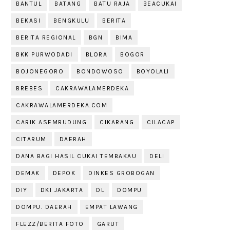
BANTUL
BATANG
BATU RAJA
BEACUKAI
BEKASI
BENGKULU
BERITA
BERITA REGIONAL
BGN
BIMA
BKK PURWODADI
BLORA
BOGOR
BOJONEGORO
BONDOWOSO
BOYOLALI
BREBES
CAKRAWALAMERDEKA
CAKRAWALAMERDEKA.COM
CARIK ASEMRUDUNG
CIKARANG
CILACAP
CITARUM
DAERAH
DANA BAGI HASIL CUKAI TEMBAKAU
DELI
DEMAK
DEPOK
DINKES GROBOGAN
DIY
DKI JAKARTA
DL
DOMPU
DOMPU. DAERAH
EMPAT LAWANG
FLEZZ/BERITA FOTO
GARUT