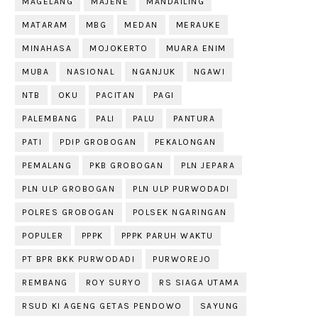
MAGELANG
MAJENE
MANDAILING
MATARAM
MBG
MEDAN
MERAUKE
MINAHASA
MOJOKERTO
MUARA ENIM
MUBA
NASIONAL
NGANJUK
NGAWI
NTB
OKU
PACITAN
PAGI
PALEMBANG
PALI
PALU
PANTURA
PATI
PDIP GROBOGAN
PEKALONGAN
PEMALANG
PKB GROBOGAN
PLN JEPARA
PLN ULP GROBOGAN
PLN ULP PURWODADI
POLRES GROBOGAN
POLSEK NGARINGAN
POPULER
PPPK
PPPK PARUH WAKTU
PT BPR BKK PURWODADI
PURWOREJO
REMBANG
ROY SURYO
RS SIAGA UTAMA
RSUD KI AGENG GETAS PENDOWO
SAYUNG