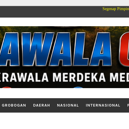
Segenap Pimpinan dan Keluarg
GROBOGAN
DAERAH
NASIONAL
INTERNASIONAL