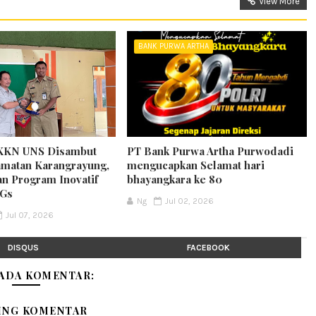
View More
BANK PURWA ARTHA
KKN UNS Disambut
PT Bank Purwa Artha Purwodadi
matan Karangrayung,
mengucapkan Selamat hari
an Program Inovatif
bhayangkara ke 80
DGs
Ng
Jul 02, 2026
Jul 07, 2026
DISQUS
FACEBOOK
 ADA KOMENTAR:
ING KOMENTAR