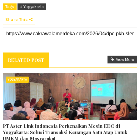
Tags
# Yogyakarta
Share This
RELATED POST
View More
YOGYAKARTA
PT Aster Link Indonesia Perkenalkan Mesin EDC di
Yogyakarta: Solusi Transaksi Keuangan Satu Atap Untuk
UMKM dan Masyarakat