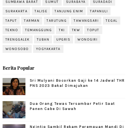
SUMBAWA BARAT
SUMUT
SURABAYA
SURADADI
SURAKARTA
TALISE
TANJUNG ENIM
TAPANULI
TAPUT
TARMAN
TARUTUNG
TAWANGSARI
TEGAL
TEKNO
TEMANGGUNG
TKI
TKW
TOPUT
TRENGGALEK
TUBAN
UPGRIS
WONOGIRI
WONOSOBO
YOGYAKARTA
Berita Popular
Sri Mulyani Bocorkan Gaji ke 14 Jadwal THR
PNS 2023 Bakal Dimajukan
Dua Orang Tewas Tersambar Petir Saat
Panen Cabe Di Sawah
Ngintip Sambil Rekam Perempuan Mandi Di