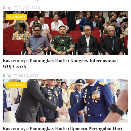
Ng
Aug 02, 2026
YOGYAKARTA
Kasrem 072/Pamungkas Hadiri Kongres Internasional
WUJA 2026
Ng
Jul 30, 2026
YOGYAKARTA
Kasrem 072/Pamungkas Hadiri Upacara Peringatan Hari