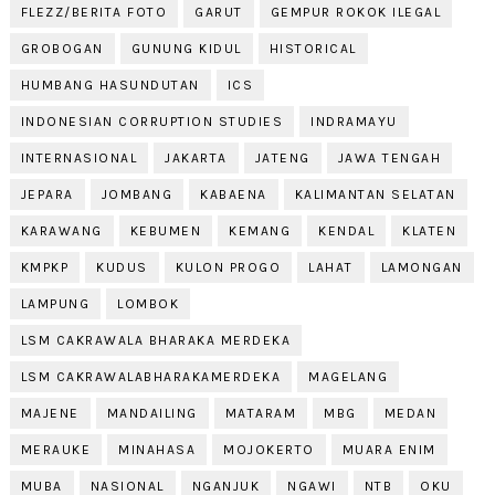
FLEZZ/BERITA FOTO
GARUT
GEMPUR ROKOK ILEGAL
GROBOGAN
GUNUNG KIDUL
HISTORICAL
HUMBANG HASUNDUTAN
ICS
INDONESIAN CORRUPTION STUDIES
INDRAMAYU
INTERNASIONAL
JAKARTA
JATENG
JAWA TENGAH
JEPARA
JOMBANG
KABAENA
KALIMANTAN SELATAN
KARAWANG
KEBUMEN
KEMANG
KENDAL
KLATEN
KMPKP
KUDUS
KULON PROGO
LAHAT
LAMONGAN
LAMPUNG
LOMBOK
LSM CAKRAWALA BHARAKA MERDEKA
LSM CAKRAWALABHARAKAMERDEKA
MAGELANG
MAJENE
MANDAILING
MATARAM
MBG
MEDAN
MERAUKE
MINAHASA
MOJOKERTO
MUARA ENIM
MUBA
NASIONAL
NGANJUK
NGAWI
NTB
OKU