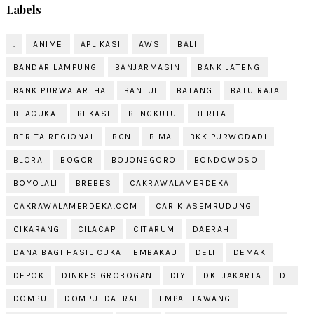
Labels
.
ANIME
APLIKASI
AWS
BALI
BANDAR LAMPUNG
BANJARMASIN
BANK JATENG
BANK PURWA ARTHA
BANTUL
BATANG
BATU RAJA
BEACUKAI
BEKASI
BENGKULU
BERITA
BERITA REGIONAL
BGN
BIMA
BKK PURWODADI
BLORA
BOGOR
BOJONEGORO
BONDOWOSO
BOYOLALI
BREBES
CAKRAWALAMERDEKA
CAKRAWALAMERDEKA.COM
CARIK ASEMRUDUNG
CIKARANG
CILACAP
CITARUM
DAERAH
DANA BAGI HASIL CUKAI TEMBAKAU
DELI
DEMAK
DEPOK
DINKES GROBOGAN
DIY
DKI JAKARTA
DL
DOMPU
DOMPU. DAERAH
EMPAT LAWANG