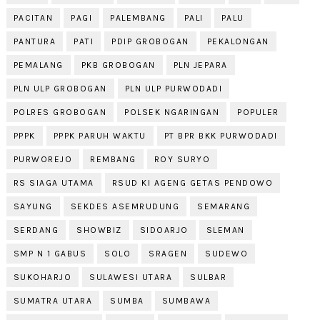
PACITAN
PAGI
PALEMBANG
PALI
PALU
PANTURA
PATI
PDIP GROBOGAN
PEKALONGAN
PEMALANG
PKB GROBOGAN
PLN JEPARA
PLN ULP GROBOGAN
PLN ULP PURWODADI
POLRES GROBOGAN
POLSEK NGARINGAN
POPULER
PPPK
PPPK PARUH WAKTU
PT BPR BKK PURWODADI
PURWOREJO
REMBANG
ROY SURYO
RS SIAGA UTAMA
RSUD KI AGENG GETAS PENDOWO
SAYUNG
SEKDES ASEMRUDUNG
SEMARANG
SERDANG
SHOWBIZ
SIDOARJO
SLEMAN
SMP N 1 GABUS
SOLO
SRAGEN
SUDEWO
SUKOHARJO
SULAWESI UTARA
SULBAR
SUMATRA UTARA
SUMBA
SUMBAWA