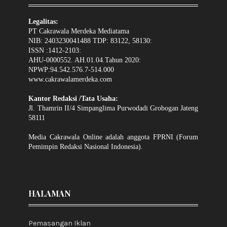
Legalitas:
PT Cakrawala Merdeka Mediatama
NIB: 2403230041488 TDP: 83122, 58130:
ISSN :1412-2103:
AHU-0000552. AH.01.04.Tahun 2020:
NPWP:94.542.576.7-514.000
www.cakrawalamerdeka.com
Kantor Redaksi /Tata Usaha:
Jl. Thamrin II/4 Simpanglima Purwodadi Grobogan Jateng
58111
Media Cakrawala Online adalah anggota FPRNI (Forum
Pemimpin Redaksi Nasional Indonesia).
HALAMAN
Pemasangan Iklan