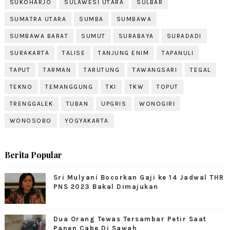
SUKOHARJO
SULAWESI UTARA
SULBAR
SUMATRA UTARA
SUMBA
SUMBAWA
SUMBAWA BARAT
SUMUT
SURABAYA
SURADADI
SURAKARTA
TALISE
TANJUNG ENIM
TAPANULI
TAPUT
TARMAN
TARUTUNG
TAWANGSARI
TEGAL
TEKNO
TEMANGGUNG
TKI
TKW
TOPUT
TRENGGALEK
TUBAN
UPGRIS
WONOGIRI
WONOSOBO
YOGYAKARTA
Berita Popular
Sri Mulyani Bocorkan Gaji ke 14 Jadwal THR
PNS 2023 Bakal Dimajukan
Dua Orang Tewas Tersambar Petir Saat
Panen Cabe Di Sawah