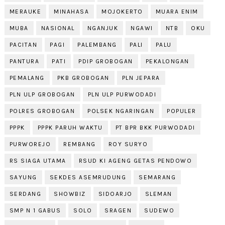
MERAUKE
MINAHASA
MOJOKERTO
MUARA ENIM
MUBA
NASIONAL
NGANJUK
NGAWI
NTB
OKU
PACITAN
PAGI
PALEMBANG
PALI
PALU
PANTURA
PATI
PDIP GROBOGAN
PEKALONGAN
PEMALANG
PKB GROBOGAN
PLN JEPARA
PLN ULP GROBOGAN
PLN ULP PURWODADI
POLRES GROBOGAN
POLSEK NGARINGAN
POPULER
PPPK
PPPK PARUH WAKTU
PT BPR BKK PURWODADI
PURWOREJO
REMBANG
ROY SURYO
RS SIAGA UTAMA
RSUD KI AGENG GETAS PENDOWO
SAYUNG
SEKDES ASEMRUDUNG
SEMARANG
SERDANG
SHOWBIZ
SIDOARJO
SLEMAN
SMP N 1 GABUS
SOLO
SRAGEN
SUDEWO