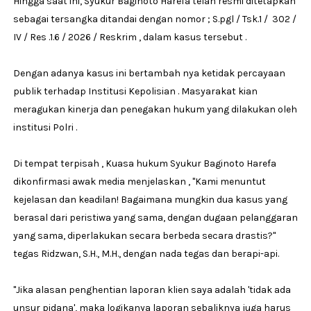
Hingga saat ini, Syukur Baginoto Harefa telah resmi ditetapkan
sebagai tersangka ditandai dengan nomor ; S.pgl / Tsk.1 / 302 /
IV / Res .1.6 / 2026 / Reskrim , dalam kasus tersebut .
Dengan adanya kasus ini bertambah nya ketidak percayaan
publik terhadap Institusi Kepolisian . Masyarakat kian
meragukan kinerja dan penegakan hukum yang dilakukan oleh
institusi Polri .
Di tempat terpisah , Kuasa hukum Syukur Baginoto Harefa
dikonfirmasi awak media menjelaskan , "Kami menuntut
kejelasan dan keadilan! Bagaimana mungkin dua kasus yang
berasal dari peristiwa yang sama, dengan dugaan pelanggaran
yang sama, diperlakukan secara berbeda secara drastis?"
tegas Ridzwan, S.H., M.H., dengan nada tegas dan berapi-api.
"Jika alasan penghentian laporan klien saya adalah 'tidak ada
unsur pidana', maka logikanya laporan sebaliknya juga harus