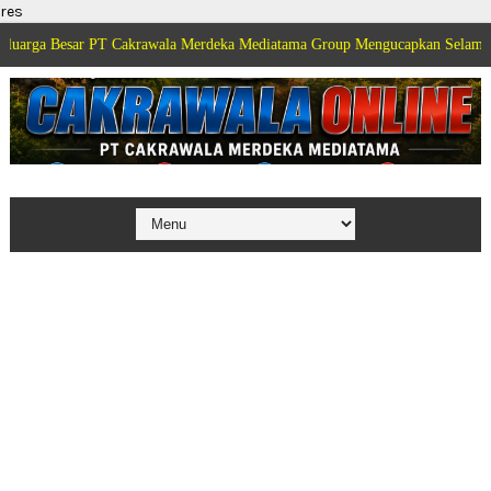
res
PT Cakrawala Merdeka Mediatama Group Mengucapkan Selamat Dirgahayu Kem