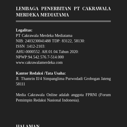
LEMBAGA PENERBITAN PT CAKRAWALA
MERDEKA MEDIATAMA
Legalitas:
PT Cakrawala Merdeka Mediatama
NIB: 2403230041488 TDP: 83122, 58130:
ISSN :1412-2103:
AHU-0000552. AH.01.04.Tahun 2020:
NPWP:94.542.576.7-514.000
www.cakrawalamerdeka.com
Kantor Redaksi /Tata Usaha:
Jl. Thamrin II/4 Simpanglima Purwodadi Grobogan Jateng
58111
Media Cakrawala Online adalah anggota FPRNI (Forum
Pemimpin Redaksi Nasional Indonesia).
HALAMAN