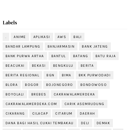
Labels
.
ANIME
APLIKASI
AWS
BALI
BANDAR LAMPUNG
BANJARMASIN
BANK JATENG
BANK PURWA ARTHA
BANTUL
BATANG
BATU RAJA
BEACUKAI
BEKASI
BENGKULU
BERITA
BERITA REGIONAL
BGN
BIMA
BKK PURWODADI
BLORA
BOGOR
BOJONEGORO
BONDOWOSO
BOYOLALI
BREBES
CAKRAWALAMERDEKA
CAKRAWALAMERDEKA.COM
CARIK ASEMRUDUNG
CIKARANG
CILACAP
CITARUM
DAERAH
DANA BAGI HASIL CUKAI TEMBAKAU
DELI
DEMAK