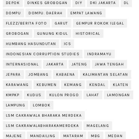
DEPOK
DINKES GROBOGAN
DIY
DKI JAKARTA
DL
DOMPU
DOMPU. DAERAH
EMPAT LAWANG
FLEZZ/BERITA FOTO
GARUT
GEMPUR ROKOK ILEGAL
GROBOGAN
GUNUNG KIDUL
HISTORICAL
HUMBANG HASUNDUTAN
ICS
INDONESIAN CORRUPTION STUDIES
INDRAMAYU
INTERNASIONAL
JAKARTA
JATENG
JAWA TENGAH
JEPARA
JOMBANG
KABAENA
KALIMANTAN SELATAN
KARAWANG
KEBUMEN
KEMANG
KENDAL
KLATEN
KMPKP
KUDUS
KULON PROGO
LAHAT
LAMONGAN
LAMPUNG
LOMBOK
LSM CAKRAWALA BHARAKA MERDEKA
LSM CAKRAWALABHARAKAMERDEKA
MAGELANG
MAJENE
MANDAILING
MATARAM
MBG
MEDAN