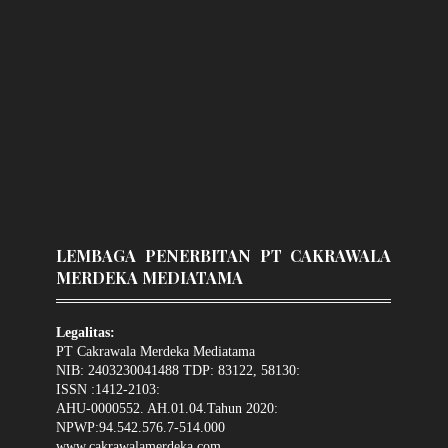
LEMBAGA PENERBITAN PT CAKRAWALA
MERDEKA MEDIATAMA
Legalitas:
PT Cakrawala Merdeka Mediatama
NIB: 2403230041488 TDP: 83122, 58130:
ISSN :1412-2103:
AHU-0000552. AH.01.04.Tahun 2020:
NPWP:94.542.576.7-514.000
www.cakrawalamerdeka.com