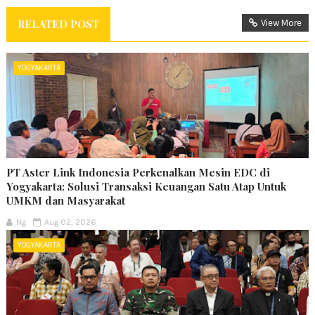
RELATED POST
View More
YOGYAKARTA
PT Aster Link Indonesia Perkenalkan Mesin EDC di
Yogyakarta: Solusi Transaksi Keuangan Satu Atap Untuk
UMKM dan Masyarakat
Ng
Aug 02, 2026
YOGYAKARTA