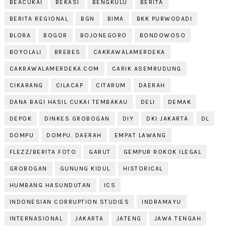
BEACUKAI
BEKASI
BENGKULU
BERITA
BERITA REGIONAL
BGN
BIMA
BKK PURWODADI
BLORA
BOGOR
BOJONEGORO
BONDOWOSO
BOYOLALI
BREBES
CAKRAWALAMERDEKA
CAKRAWALAMERDEKA.COM
CARIK ASEMRUDUNG
CIKARANG
CILACAP
CITARUM
DAERAH
DANA BAGI HASIL CUKAI TEMBAKAU
DELI
DEMAK
DEPOK
DINKES GROBOGAN
DIY
DKI JAKARTA
DL
DOMPU
DOMPU. DAERAH
EMPAT LAWANG
FLEZZ/BERITA FOTO
GARUT
GEMPUR ROKOK ILEGAL
GROBOGAN
GUNUNG KIDUL
HISTORICAL
HUMBANG HASUNDUTAN
ICS
INDONESIAN CORRUPTION STUDIES
INDRAMAYU
INTERNASIONAL
JAKARTA
JATENG
JAWA TENGAH