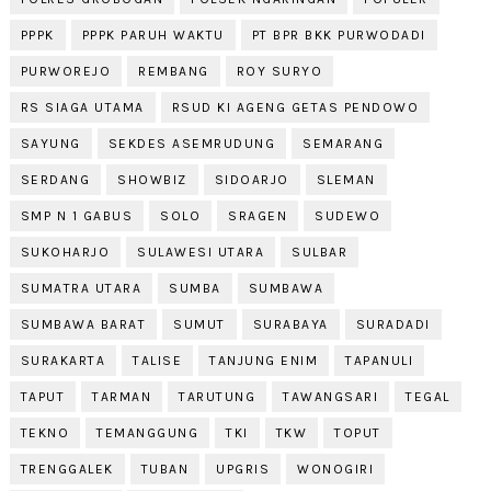
PPPK
PPPK PARUH WAKTU
PT BPR BKK PURWODADI
PURWOREJO
REMBANG
ROY SURYO
RS SIAGA UTAMA
RSUD KI AGENG GETAS PENDOWO
SAYUNG
SEKDES ASEMRUDUNG
SEMARANG
SERDANG
SHOWBIZ
SIDOARJO
SLEMAN
SMP N 1 GABUS
SOLO
SRAGEN
SUDEWO
SUKOHARJO
SULAWESI UTARA
SULBAR
SUMATRA UTARA
SUMBA
SUMBAWA
SUMBAWA BARAT
SUMUT
SURABAYA
SURADADI
SURAKARTA
TALISE
TANJUNG ENIM
TAPANULI
TAPUT
TARMAN
TARUTUNG
TAWANGSARI
TEGAL
TEKNO
TEMANGGUNG
TKI
TKW
TOPUT
TRENGGALEK
TUBAN
UPGRIS
WONOGIRI