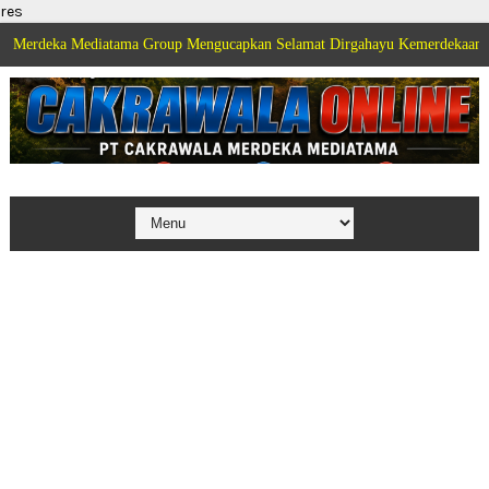
res
 Mediatama Group Mengucapkan Selamat Dirgahayu Kemerdekaan Republik Ind