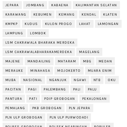
JEPARA
JOMBANG
KABAENA
KALIMANTAN SELATAN
KARAWANG
KEBUMEN
KEMANG
KENDAL
KLATEN
KMPKP
KUDUS
KULON PROGO
LAHAT
LAMONGAN
LAMPUNG
LOMBOK
LSM CAKRAWALA BHARAKA MERDEKA
LSM CAKRAWALABHARAKAMERDEKA
MAGELANG
MAJENE
MANDAILING
MATARAM
MBG
MEDAN
MERAUKE
MINAHASA
MOJOKERTO
MUARA ENIM
MUBA
NASIONAL
NGANJUK
NGAWI
NTB
OKU
PACITAN
PAGI
PALEMBANG
PALI
PALU
PANTURA
PATI
PDIP GROBOGAN
PEKALONGAN
PEMALANG
PKB GROBOGAN
PLN JEPARA
PLN ULP GROBOGAN
PLN ULP PURWODADI
POLRES GROBOGAN
POLSEK NGARINGAN
POPULER