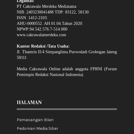
Legalitas:
PT Cakrawala Merdeka Mediatama
NIB: 2403230041488 TDP: 83122, 58130:
ISSN :1412-2103:
AHU-0000552. AH.01.04.Tahun 2020:
NPWP:94.542.576.7-514.000
www.cakrawalamerdeka.com
Kantor Redaksi /Tata Usaha:
Jl. Thamrin II/4 Simpanglima Purwodadi Grobogan Jateng
58111
Media Cakrawala Online adalah anggota FPRNI (Forum
Pemimpin Redaksi Nasional Indonesia).
HALAMAN
Pemasangan Iklan
Pedoman Media Siber