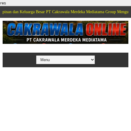
res
eluarga Besar PT Cakrawala Merdeka Mediatama Group Mengucapkan Selamat