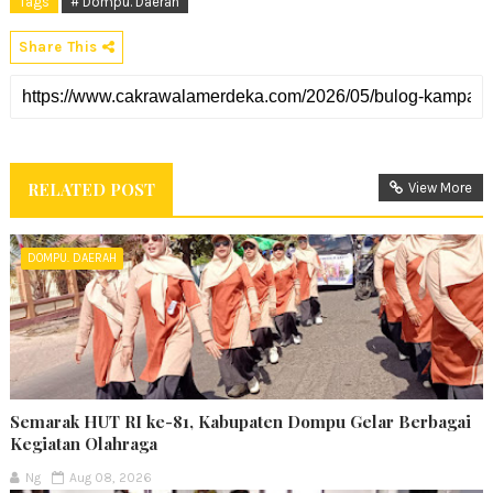
Tags
# Dompu. Daerah
Share This
RELATED POST
View More
DOMPU. DAERAH
Semarak HUT RI ke-81, Kabupaten Dompu Gelar Berbagai
Kegiatan Olahraga
Ng
Aug 08, 2026