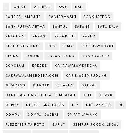
.
ANIME
APLIKASI
AWS
BALI
BANDAR LAMPUNG
BANJARMASIN
BANK JATENG
BANK PURWA ARTHA
BANTUL
BATANG
BATU RAJA
BEACUKAI
BEKASI
BENGKULU
BERITA
BERITA REGIONAL
BGN
BIMA
BKK PURWODADI
BLORA
BOGOR
BOJONEGORO
BONDOWOSO
BOYOLALI
BREBES
CAKRAWALAMERDEKA
CAKRAWALAMERDEKA.COM
CARIK ASEMRUDUNG
CIKARANG
CILACAP
CITARUM
DAERAH
DANA BAGI HASIL CUKAI TEMBAKAU
DELI
DEMAK
DEPOK
DINKES GROBOGAN
DIY
DKI JAKARTA
DL
DOMPU
DOMPU. DAERAH
EMPAT LAWANG
FLEZZ/BERITA FOTO
GARUT
GEMPUR ROKOK ILEGAL