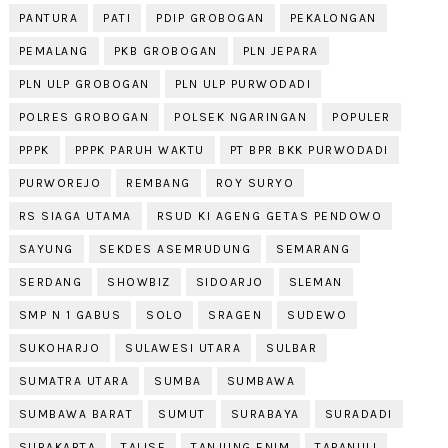
PANTURA
PATI
PDIP GROBOGAN
PEKALONGAN
PEMALANG
PKB GROBOGAN
PLN JEPARA
PLN ULP GROBOGAN
PLN ULP PURWODADI
POLRES GROBOGAN
POLSEK NGARINGAN
POPULER
PPPK
PPPK PARUH WAKTU
PT BPR BKK PURWODADI
PURWOREJO
REMBANG
ROY SURYO
RS SIAGA UTAMA
RSUD KI AGENG GETAS PENDOWO
SAYUNG
SEKDES ASEMRUDUNG
SEMARANG
SERDANG
SHOWBIZ
SIDOARJO
SLEMAN
SMP N 1 GABUS
SOLO
SRAGEN
SUDEWO
SUKOHARJO
SULAWESI UTARA
SULBAR
SUMATRA UTARA
SUMBA
SUMBAWA
SUMBAWA BARAT
SUMUT
SURABAYA
SURADADI
SURAKARTA
TALISE
TANJUNG ENIM
TAPANULI