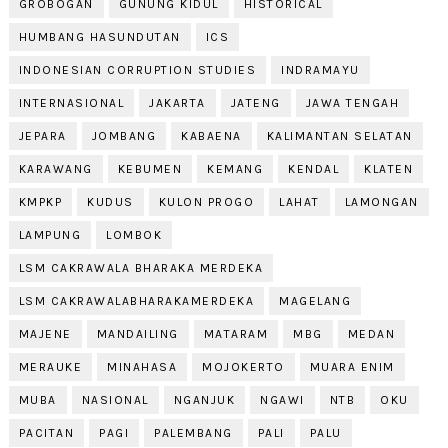
GROBOGAN
GUNUNG KIDUL
HISTORICAL
HUMBANG HASUNDUTAN
ICS
INDONESIAN CORRUPTION STUDIES
INDRAMAYU
INTERNASIONAL
JAKARTA
JATENG
JAWA TENGAH
JEPARA
JOMBANG
KABAENA
KALIMANTAN SELATAN
KARAWANG
KEBUMEN
KEMANG
KENDAL
KLATEN
KMPKP
KUDUS
KULON PROGO
LAHAT
LAMONGAN
LAMPUNG
LOMBOK
LSM CAKRAWALA BHARAKA MERDEKA
LSM CAKRAWALABHARAKAMERDEKA
MAGELANG
MAJENE
MANDAILING
MATARAM
MBG
MEDAN
MERAUKE
MINAHASA
MOJOKERTO
MUARA ENIM
MUBA
NASIONAL
NGANJUK
NGAWI
NTB
OKU
PACITAN
PAGI
PALEMBANG
PALI
PALU