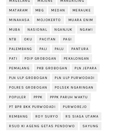
MAGELANG
MAJENE
MANDAILING
MATARAM
MBG
MEDAN
MERAUKE
MINAHASA
MOJOKERTO
MUARA ENIM
MUBA
NASIONAL
NGANJUK
NGAWI
NTB
OKU
PACITAN
PAGI
PALEMBANG
PALI
PALU
PANTURA
PATI
PDIP GROBOGAN
PEKALONGAN
PEMALANG
PKB GROBOGAN
PLN JEPARA
PLN ULP GROBOGAN
PLN ULP PURWODADI
POLRES GROBOGAN
POLSEK NGARINGAN
POPULER
PPPK
PPPK PARUH WAKTU
PT BPR BKK PURWODADI
PURWOREJO
REMBANG
ROY SURYO
RS SIAGA UTAMA
RSUD KI AGENG GETAS PENDOWO
SAYUNG