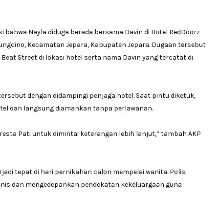
si bahwa Nayla diduga berada bersama Davin di Hotel RedDoorz
edungcino, Kecamatan Jepara, Kabupaten Jepara. Dugaan tersebut
at Street di lokasi hotel serta nama Davin yang tercatat di
sebut dengan didampingi penjaga hotel. Saat pintu diketuk,
otel dan langsung diamankan tanpa perlawanan.
sta Pati untuk dimintai keterangan lebih lanjut,” tambah AKP
jadi tepat di hari pernikahan calon mempelai wanita. Polisi
nis dan mengedepankan pendekatan kekeluargaan guna