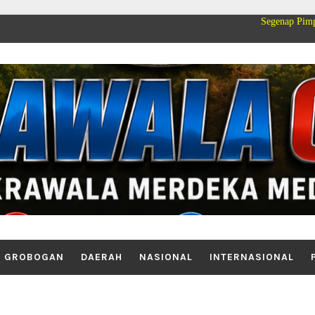
Segenap Pimpinan dan Kelua
GROBOGAN
DAERAH
NASIONAL
INTERNASIONAL