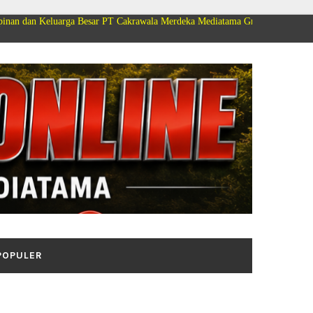
rga Besar PT Cakrawala Merdeka Mediatama Group Mengucapkan Selamat Dir
POPULER