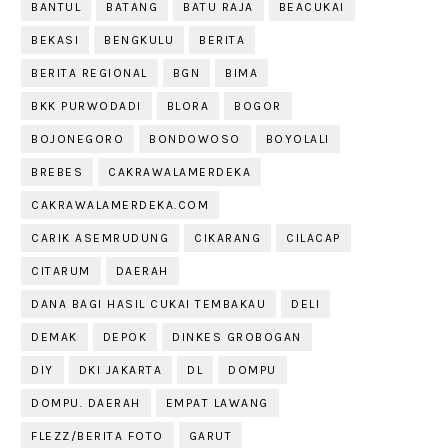
BANTUL
BATANG
BATU RAJA
BEACUKAI
BEKASI
BENGKULU
BERITA
BERITA REGIONAL
BGN
BIMA
BKK PURWODADI
BLORA
BOGOR
BOJONEGORO
BONDOWOSO
BOYOLALI
BREBES
CAKRAWALAMERDEKA
CAKRAWALAMERDEKA.COM
CARIK ASEMRUDUNG
CIKARANG
CILACAP
CITARUM
DAERAH
DANA BAGI HASIL CUKAI TEMBAKAU
DELI
DEMAK
DEPOK
DINKES GROBOGAN
DIY
DKI JAKARTA
DL
DOMPU
DOMPU. DAERAH
EMPAT LAWANG
FLEZZ/BERITA FOTO
GARUT