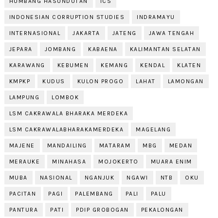
HUMBANG HASUNDUTAN
ICS
INDONESIAN CORRUPTION STUDIES
INDRAMAYU
INTERNASIONAL
JAKARTA
JATENG
JAWA TENGAH
JEPARA
JOMBANG
KABAENA
KALIMANTAN SELATAN
KARAWANG
KEBUMEN
KEMANG
KENDAL
KLATEN
KMPKP
KUDUS
KULON PROGO
LAHAT
LAMONGAN
LAMPUNG
LOMBOK
LSM CAKRAWALA BHARAKA MERDEKA
LSM CAKRAWALABHARAKAMERDEKA
MAGELANG
MAJENE
MANDAILING
MATARAM
MBG
MEDAN
MERAUKE
MINAHASA
MOJOKERTO
MUARA ENIM
MUBA
NASIONAL
NGANJUK
NGAWI
NTB
OKU
PACITAN
PAGI
PALEMBANG
PALI
PALU
PANTURA
PATI
PDIP GROBOGAN
PEKALONGAN