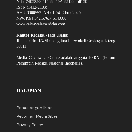
NIB: 2403230041488 TDP: 83122, 58130:
ISSN :1412-2103:
AHU-0000552. AH.01.04.Tahun 2020:
NPWP:94.542.576.7-514.000
www.cakrawalamerdeka.com
Kantor Redaksi /Tata Usaha:
Jl. Thamrin II/4 Simpanglima Purwodadi Grobogan Jateng
58111
Media Cakrawala Online adalah anggota FPRNI (Forum
Pemimpin Redaksi Nasional Indonesia).
HALAMAN
Pemasangan Iklan
Pedoman Media Siber
Privacy Policy