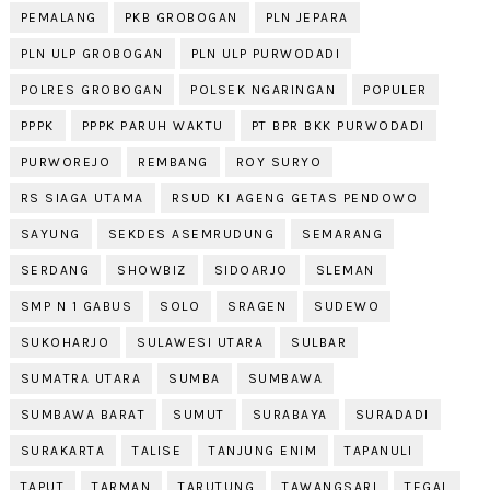
PEMALANG
PKB GROBOGAN
PLN JEPARA
PLN ULP GROBOGAN
PLN ULP PURWODADI
POLRES GROBOGAN
POLSEK NGARINGAN
POPULER
PPPK
PPPK PARUH WAKTU
PT BPR BKK PURWODADI
PURWOREJO
REMBANG
ROY SURYO
RS SIAGA UTAMA
RSUD KI AGENG GETAS PENDOWO
SAYUNG
SEKDES ASEMRUDUNG
SEMARANG
SERDANG
SHOWBIZ
SIDOARJO
SLEMAN
SMP N 1 GABUS
SOLO
SRAGEN
SUDEWO
SUKOHARJO
SULAWESI UTARA
SULBAR
SUMATRA UTARA
SUMBA
SUMBAWA
SUMBAWA BARAT
SUMUT
SURABAYA
SURADADI
SURAKARTA
TALISE
TANJUNG ENIM
TAPANULI
TAPUT
TARMAN
TARUTUNG
TAWANGSARI
TEGAL