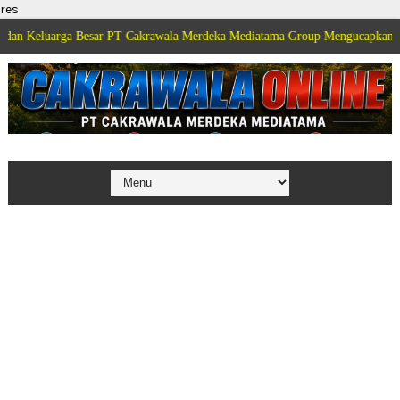
res
ga Besar PT Cakrawala Merdeka Mediatama Group Mengucapkan Selamat Dirg