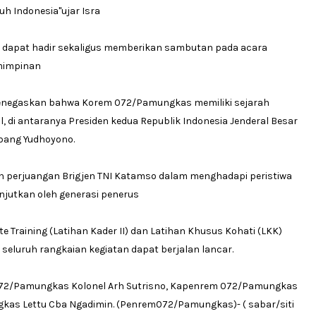
ruh Indonesia"ujar Isra
 dapat hadir sekaligus memberikan sambutan pada acara
mimpinan
enegaskan bahwa Korem 072/Pamungkas memiliki sejarah
, di antaranya Presiden kedua Republik Indonesia Jenderal Besar
mbang Yudhoyono.
ah perjuangan Brigjen TNI Katamso dalam menghadapi peristiwa
anjutkan oleh generasi penerus
e Training (Latihan Kader II) dan Latihan Khusus Kohati (LKK)
seluruh rangkaian kegiatan dapat berjalan lancar.
 072/Pamungkas Kolonel Arh Sutrisno, Kapenrem 072/Pamungkas
gkas Lettu Cba Ngadimin. (Penrem072/Pamungkas)- ( sabar/siti