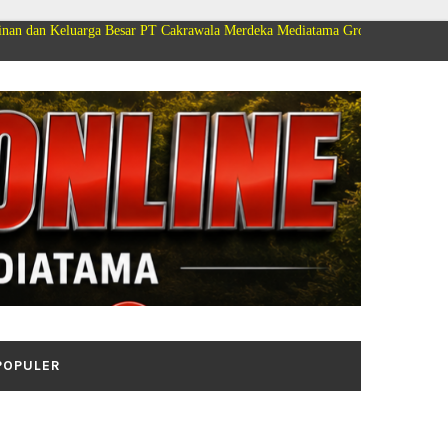
a Besar PT Cakrawala Merdeka Mediatama Group Mengucapkan Selamat Dirgah
POPULER