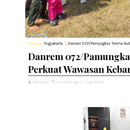
Home
Yogyakarta
Danrem 072/Pamungkas Terima Aude
Danrem 072/Pamungkas
Perkuat Wawasan Keban
Cakrawals
2 months ago
Yogyakarta,