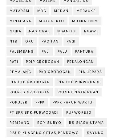
MAGELANG
MAJENE
MANDAILING
MATARAM
MBG
MEDAN
MERAUKE
MINAHASA
MOJOKERTO
MUARA ENIM
MUBA
NASIONAL
NGANJUK
NGAWI
NTB
OKU
PACITAN
PAGI
PALEMBANG
PALI
PALU
PANTURA
PATI
PDIP GROBOGAN
PEKALONGAN
PEMALANG
PKB GROBOGAN
PLN JEPARA
PLN ULP GROBOGAN
PLN ULP PURWODADI
POLRES GROBOGAN
POLSEK NGARINGAN
POPULER
PPPK
PPPK PARUH WAKTU
PT BPR BKK PURWODADI
PURWOREJO
REMBANG
ROY SURYO
RS SIAGA UTAMA
RSUD KI AGENG GETAS PENDOWO
SAYUNG