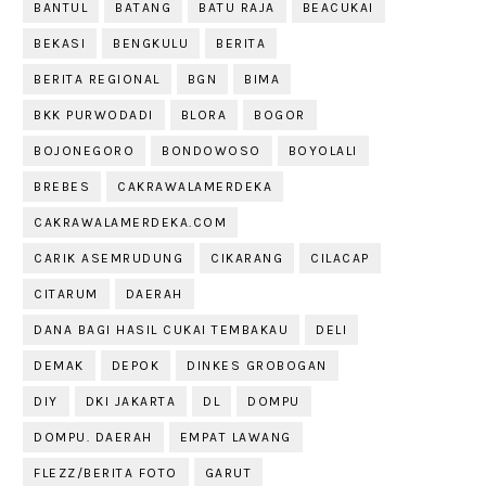
BANTUL
BATANG
BATU RAJA
BEACUKAI
BEKASI
BENGKULU
BERITA
BERITA REGIONAL
BGN
BIMA
BKK PURWODADI
BLORA
BOGOR
BOJONEGORO
BONDOWOSO
BOYOLALI
BREBES
CAKRAWALAMERDEKA
CAKRAWALAMERDEKA.COM
CARIK ASEMRUDUNG
CIKARANG
CILACAP
CITARUM
DAERAH
DANA BAGI HASIL CUKAI TEMBAKAU
DELI
DEMAK
DEPOK
DINKES GROBOGAN
DIY
DKI JAKARTA
DL
DOMPU
DOMPU. DAERAH
EMPAT LAWANG
FLEZZ/BERITA FOTO
GARUT