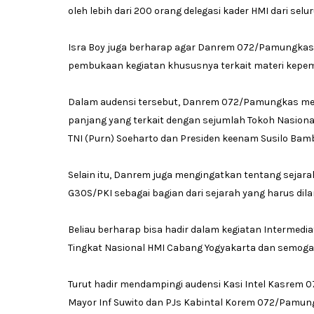
oleh lebih dari 200 orang delegasi kader HMI dari selu
Isra Boy juga berharap agar Danrem 072/Pamungkas
pembukaan kegiatan khususnya terkait materi kepe
Dalam audensi tersebut, Danrem 072/Pamungkas m
panjang yang terkait dengan sejumlah Tokoh Nasional
TNI (Purn) Soeharto dan Presiden keenam Susilo Ba
Selain itu, Danrem juga mengingatkan tentang sejar
G30S/PKI sebagai bagian dari sejarah yang harus dil
Beliau berharap bisa hadir dalam kegiatan Intermediat
Tingkat Nasional HMI Cabang Yogyakarta dan semoga 
Turut hadir mendampingi audensi Kasi Intel Kasrem
Mayor Inf Suwito dan PJs Kabintal Korem 072/Pamun