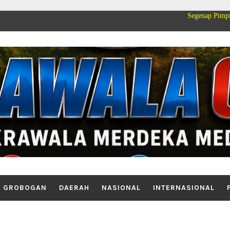
Segenap Pimpinan dan Keluarg
GROBOGAN
DAERAH
NASIONAL
INTERNASIONAL