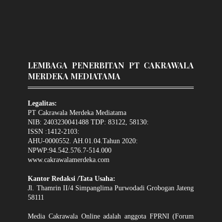
LEMBAGA PENERBITAN PT CAKRAWALA
MERDEKA MEDIATAMA
Legalitas:
PT Cakrawala Merdeka Mediatama
NIB: 2403230041488 TDP: 83122, 58130:
ISSN :1412-2103:
AHU-0000552. AH.01.04.Tahun 2020:
NPWP:94.542.576.7-514.000
www.cakrawalamerdeka.com
Kantor Redaksi /Tata Usaha:
Jl. Thamrin II/4 Simpanglima Purwodadi Grobogan Jateng
58111
Media Cakrawala Online adalah anggota FPRNI (Forum