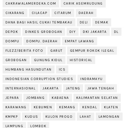
CAKRAWALAMERDEKA.COM
CARIK ASEMRUDUNG
CIKARANG
CILACAP
CITARUM
DAERAH
DANA BAGI HASIL CUKAI TEMBAKAU
DELI
DEMAK
DEPOK
DINKES GROBOGAN
DIY
DKI JAKARTA
DL
DOMPU
DOMPU. DAERAH
EMPAT LAWANG
FLEZZ/BERITA FOTO
GARUT
GEMPUR ROKOK ILEGAL
GROBOGAN
GUNUNG KIDUL
HISTORICAL
HUMBANG HASUNDUTAN
ICS
INDONESIAN CORRUPTION STUDIES
INDRAMAYU
INTERNASIONAL
JAKARTA
JATENG
JAWA TENGAH
JEPARA
JOMBANG
KABAENA
KALIMANTAN SELATAN
KARAWANG
KEBUMEN
KEMANG
KENDAL
KLATEN
KMPKP
KUDUS
KULON PROGO
LAHAT
LAMONGAN
LAMPUNG
LOMBOK