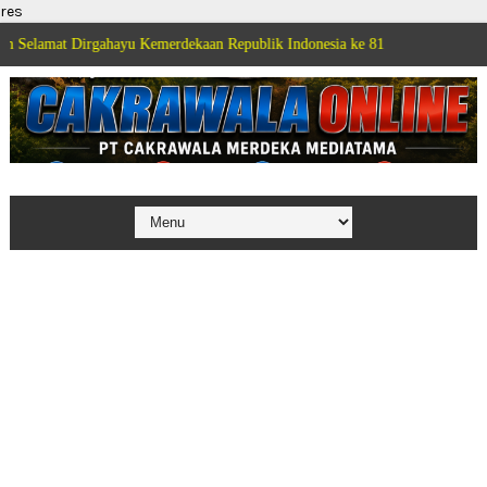
res
rgahayu Kemerdekaan Republik Indonesia ke 81