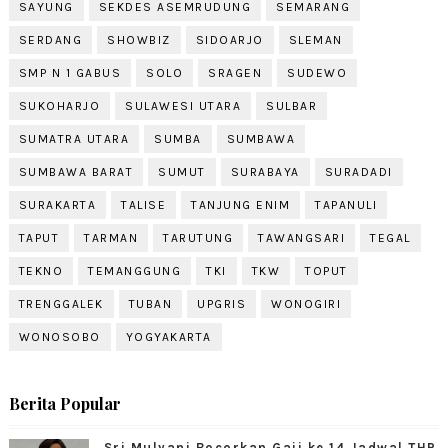
SAYUNG
SEKDES ASEMRUDUNG
SEMARANG
SERDANG
SHOWBIZ
SIDOARJO
SLEMAN
SMP N 1 GABUS
SOLO
SRAGEN
SUDEWO
SUKOHARJO
SULAWESI UTARA
SULBAR
SUMATRA UTARA
SUMBA
SUMBAWA
SUMBAWA BARAT
SUMUT
SURABAYA
SURADADI
SURAKARTA
TALISE
TANJUNG ENIM
TAPANULI
TAPUT
TARMAN
TARUTUNG
TAWANGSARI
TEGAL
TEKNO
TEMANGGUNG
TKI
TKW
TOPUT
TRENGGALEK
TUBAN
UPGRIS
WONOGIRI
WONOSOBO
YOGYAKARTA
Berita Popular
Sri Mulyani Bocorkan Gaji ke 14 Jadwal THR