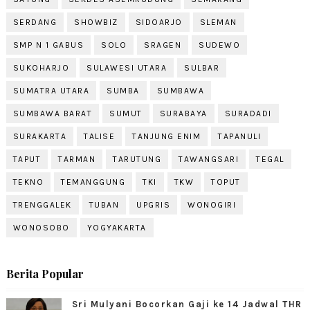
SERDANG
SHOWBIZ
SIDOARJO
SLEMAN
SMP N 1 GABUS
SOLO
SRAGEN
SUDEWO
SUKOHARJO
SULAWESI UTARA
SULBAR
SUMATRA UTARA
SUMBA
SUMBAWA
SUMBAWA BARAT
SUMUT
SURABAYA
SURADADI
SURAKARTA
TALISE
TANJUNG ENIM
TAPANULI
TAPUT
TARMAN
TARUTUNG
TAWANGSARI
TEGAL
TEKNO
TEMANGGUNG
TKI
TKW
TOPUT
TRENGGALEK
TUBAN
UPGRIS
WONOGIRI
WONOSOBO
YOGYAKARTA
Berita Popular
Sri Mulyani Bocorkan Gaji ke 14 Jadwal THR