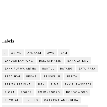
Labels
.
ANIME
APLIKASI
AWS
BALI
BANDAR LAMPUNG
BANJARMASIN
BANK JATENG
BANK PURWA ARTHA
BANTUL
BATANG
BATU RAJA
BEACUKAI
BEKASI
BENGKULU
BERITA
BERITA REGIONAL
BGN
BIMA
BKK PURWODADI
BLORA
BOGOR
BOJONEGORO
BONDOWOSO
BOYOLALI
BREBES
CAKRAWALAMERDEKA