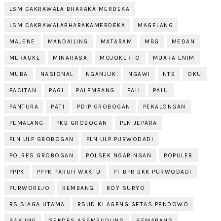
LSM CAKRAWALA BHARAKA MERDEKA
LSM CAKRAWALABHARAKAMERDEKA
MAGELANG
MAJENE
MANDAILING
MATARAM
MBG
MEDAN
MERAUKE
MINAHASA
MOJOKERTO
MUARA ENIM
MUBA
NASIONAL
NGANJUK
NGAWI
NTB
OKU
PACITAN
PAGI
PALEMBANG
PALI
PALU
PANTURA
PATI
PDIP GROBOGAN
PEKALONGAN
PEMALANG
PKB GROBOGAN
PLN JEPARA
PLN ULP GROBOGAN
PLN ULP PURWODADI
POLRES GROBOGAN
POLSEK NGARINGAN
POPULER
PPPK
PPPK PARUH WAKTU
PT BPR BKK PURWODADI
PURWOREJO
REMBANG
ROY SURYO
RS SIAGA UTAMA
RSUD KI AGENG GETAS PENDOWO
SAYUNG
SEKDES ASEMRUDUNG
SEMARANG