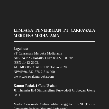
LEMBAGA PENERBITAN PT CAKRAWALA
MERDEKA MEDIATAMA
Legalitas:
PT Cakrawala Merdeka Mediatama
NIB: 2403230041488 TDP: 83122, 58130:
ISSN :1412-2103:
AHU-0000552. AH.01.04.Tahun 2020:
NPWP:94.542.576.7-514.000
www.cakrawalamerdeka.com
Kantor Redaksi /Tata Usaha:
Jl. Thamrin II/4 Simpanglima Purwodadi Grobogan Jateng
58111
Media Cakrawala Online adalah anggota FPRNI (Forum
Pemimpin Redaksi Nasional Indonesia).