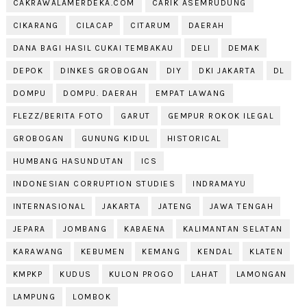
CAKRAWALAMERDEKA.COM
CARIK ASEMRUDUNG
CIKARANG
CILACAP
CITARUM
DAERAH
DANA BAGI HASIL CUKAI TEMBAKAU
DELI
DEMAK
DEPOK
DINKES GROBOGAN
DIY
DKI JAKARTA
DL
DOMPU
DOMPU. DAERAH
EMPAT LAWANG
FLEZZ/BERITA FOTO
GARUT
GEMPUR ROKOK ILEGAL
GROBOGAN
GUNUNG KIDUL
HISTORICAL
HUMBANG HASUNDUTAN
ICS
INDONESIAN CORRUPTION STUDIES
INDRAMAYU
INTERNASIONAL
JAKARTA
JATENG
JAWA TENGAH
JEPARA
JOMBANG
KABAENA
KALIMANTAN SELATAN
KARAWANG
KEBUMEN
KEMANG
KENDAL
KLATEN
KMPKP
KUDUS
KULON PROGO
LAHAT
LAMONGAN
LAMPUNG
LOMBOK