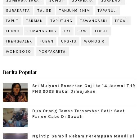
SUMBAWA BARAT
SUMUT
SURABAYA
SURADADI
SURAKARTA
TALISE
TANJUNG ENIM
TAPANULI
TAPUT
TARMAN
TARUTUNG
TAWANGSARI
TEGAL
TEKNO
TEMANGGUNG
TKI
TKW
TOPUT
TRENGGALEK
TUBAN
UPGRIS
WONOGIRI
WONOSOBO
YOGYAKARTA
Berita Popular
Sri Mulyani Bocorkan Gaji ke 14 Jadwal THR
PNS 2023 Bakal Dimajukan
Dua Orang Tewas Tersambar Petir Saat
Panen Cabe Di Sawah
Ngintip Sambil Rekam Perempuan Mandi Di