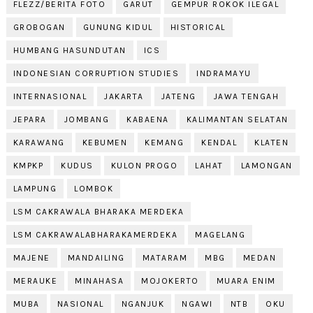
FLEZZ/BERITA FOTO
GARUT
GEMPUR ROKOK ILEGAL
GROBOGAN
GUNUNG KIDUL
HISTORICAL
HUMBANG HASUNDUTAN
ICS
INDONESIAN CORRUPTION STUDIES
INDRAMAYU
INTERNASIONAL
JAKARTA
JATENG
JAWA TENGAH
JEPARA
JOMBANG
KABAENA
KALIMANTAN SELATAN
KARAWANG
KEBUMEN
KEMANG
KENDAL
KLATEN
KMPKP
KUDUS
KULON PROGO
LAHAT
LAMONGAN
LAMPUNG
LOMBOK
LSM CAKRAWALA BHARAKA MERDEKA
LSM CAKRAWALABHARAKAMERDEKA
MAGELANG
MAJENE
MANDAILING
MATARAM
MBG
MEDAN
MERAUKE
MINAHASA
MOJOKERTO
MUARA ENIM
MUBA
NASIONAL
NGANJUK
NGAWI
NTB
OKU