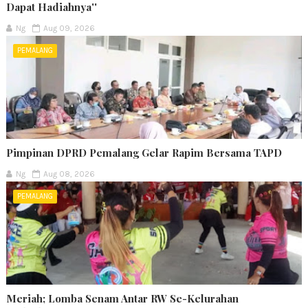
Dapat Hadiahnya''
Ng
Aug 09, 2026
PEMALANG
Pimpinan DPRD Pemalang Gelar Rapim Bersama TAPD
Ng
Aug 08, 2026
PEMALANG
Meriah; Lomba Senam Antar RW Se-Kelurahan