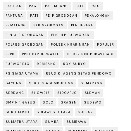
PACITAN
PAGI
PALEMBANG
PALI
PALU
PANTURA
PATI
PDIP GROBOGAN
PEKALONGAN
PEMALANG
PKB GROBOGAN
PLN JEPARA
PLN ULP GROBOGAN
PLN ULP PURWODADI
POLRES GROBOGAN
POLSEK NGARINGAN
POPULER
PPPK
PPPK PARUH WAKTU
PT BPR BKK PURWODADI
PURWOREJO
REMBANG
ROY SURYO
RS SIAGA UTAMA
RSUD KI AGENG GETAS PENDOWO
SAYUNG
SEKDES ASEMRUDUNG
SEMARANG
SERDANG
SHOWBIZ
SIDOARJO
SLEMAN
SMP N 1 GABUS
SOLO
SRAGEN
SUDEWO
SUKOHARJO
SULAWESI UTARA
SULBAR
SUMATRA UTARA
SUMBA
SUMBAWA