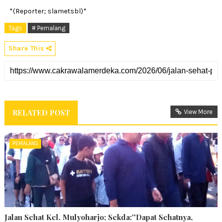
*(Reporter; slametsbl)*
Tags
# Pemalang
Share This
RELATED POST
View More
PEMALANG
Jalan Sehat Kel. Mulyoharjo; Sekda:''Dapat Sehatnya,