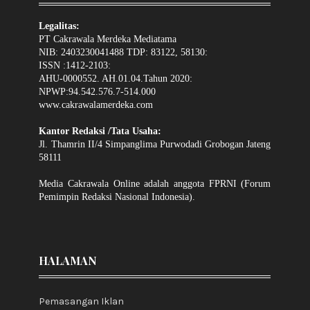
Legalitas:
PT Cakrawala Merdeka Mediatama
NIB: 2403230041488 TDP: 83122, 58130:
ISSN :1412-2103:
AHU-0000552. AH.01.04.Tahun 2020:
NPWP:94.542.576.7-514.000
www.cakrawalamerdeka.com
Kantor Redaksi /Tata Usaha:
Jl. Thamrin II/4 Simpanglima Purwodadi Grobogan Jateng
58111
Media Cakrawala Online adalah anggota FPRNI (Forum
Pemimpin Redaksi Nasional Indonesia).
HALAMAN
Pemasangan Iklan