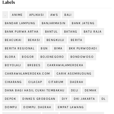
Labels
.
ANIME
APLIKASI
AWS
BALI
BANDAR LAMPUNG
BANJARMASIN
BANK JATENG
BANK PURWA ARTHA
BANTUL
BATANG
BATU RAJA
BEACUKAI
BEKASI
BENGKULU
BERITA
BERITA REGIONAL
BGN
BIMA
BKK PURWODADI
BLORA
BOGOR
BOJONEGORO
BONDOWOSO
BOYOLALI
BREBES
CAKRAWALAMERDEKA
CAKRAWALAMERDEKA.COM
CARIK ASEMRUDUNG
CIKARANG
CILACAP
CITARUM
DAERAH
DANA BAGI HASIL CUKAI TEMBAKAU
DELI
DEMAK
DEPOK
DINKES GROBOGAN
DIY
DKI JAKARTA
DL
DOMPU
DOMPU. DAERAH
EMPAT LAWANG