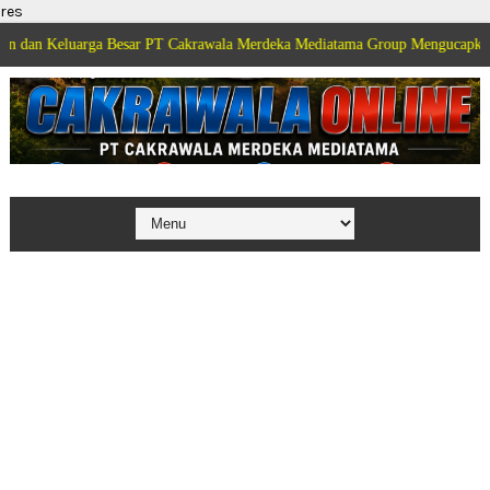
res
uarga Besar PT Cakrawala Merdeka Mediatama Group Mengucapkan Selamat D