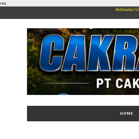
res
n dan Keluarga Besar PT Cakrawala Merdeka Mediatama Group Mengucapkan 
HOME