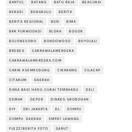
BANTUL
BATANG
BATU RAJA
BEACUKAI
BEKASI
BENGKULU
BERITA
BERITA REGIONAL
BGN
BIMA
BKK PURWODADI
BLORA
BOGOR
BOJONEGORO
BONDOWOSO
BOYOLALI
BREBES
CAKRAWALAMERDEKA
CAKRAWALAMERDEKA.COM
CARIK ASEMRUDUNG
CIKARANG
CILACAP
CITARUM
DAERAH
DANA BAGI HASIL CUKAI TEMBAKAU
DELI
DEMAK
DEPOK
DINKES GROBOGAN
DIY
DKI JAKARTA
DL
DOMPU
DOMPU. DAERAH
EMPAT LAWANG
FLEZZ/BERITA FOTO
GARUT