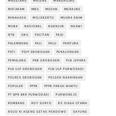
MAGELANG
MAJENE
MANDAILING
MATARAM
MBG
MEDAN
MERAUKE
MINAHASA
MOJOKERTO
MUARA ENIM
MUBA
NASIONAL
NGANJUK
NGAWI
NTB
OKU
PACITAN
PAGI
PALEMBANG
PALI
PALU
PANTURA
PATI
PDIP GROBOGAN
PEKALONGAN
PEMALANG
PKB GROBOGAN
PLN JEPARA
PLN ULP GROBOGAN
PLN ULP PURWODADI
POLRES GROBOGAN
POLSEK NGARINGAN
POPULER
PPPK
PPPK PARUH WAKTU
PT BPR BKK PURWODADI
PURWOREJO
REMBANG
ROY SURYO
RS SIAGA UTAMA
RSUD KI AGENG GETAS PENDOWO
SAYUNG