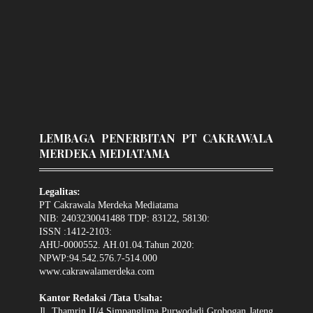
LEMBAGA PENERBITAN PT CAKRAWALA
MERDEKA MEDIATAMA
Legalitas:
PT Cakrawala Merdeka Mediatama
NIB: 2403230041488 TDP: 83122, 58130:
ISSN :1412-2103:
AHU-0000552. AH.01.04.Tahun 2020:
NPWP:94.542.576.7-514.000
www.cakrawalamerdeka.com
Kantor Redaksi /Tata Usaha:
Jl. Thamrin II/4 Simpanglima Purwodadi Grobogan Jateng