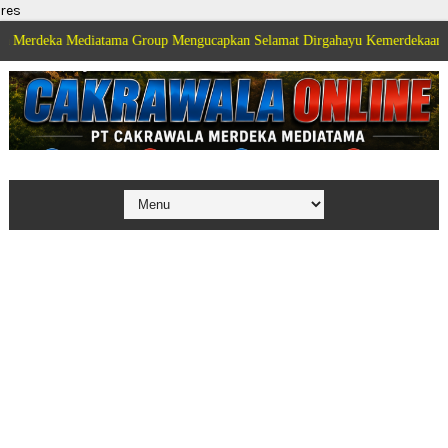
res
 Mediatama Group Mengucapkan Selamat Dirgahayu Kemerdekaan Republik In