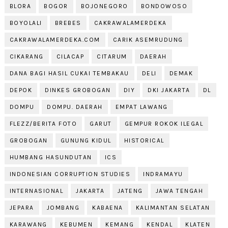
BLORA
BOGOR
BOJONEGORO
BONDOWOSO
BOYOLALI
BREBES
CAKRAWALAMERDEKA
CAKRAWALAMERDEKA.COM
CARIK ASEMRUDUNG
CIKARANG
CILACAP
CITARUM
DAERAH
DANA BAGI HASIL CUKAI TEMBAKAU
DELI
DEMAK
DEPOK
DINKES GROBOGAN
DIY
DKI JAKARTA
DL
DOMPU
DOMPU. DAERAH
EMPAT LAWANG
FLEZZ/BERITA FOTO
GARUT
GEMPUR ROKOK ILEGAL
GROBOGAN
GUNUNG KIDUL
HISTORICAL
HUMBANG HASUNDUTAN
ICS
INDONESIAN CORRUPTION STUDIES
INDRAMAYU
INTERNASIONAL
JAKARTA
JATENG
JAWA TENGAH
JEPARA
JOMBANG
KABAENA
KALIMANTAN SELATAN
KARAWANG
KEBUMEN
KEMANG
KENDAL
KLATEN