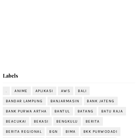
Labels
.
ANIME
APLIKASI
AWS
BALI
BANDAR LAMPUNG
BANJARMASIN
BANK JATENG
BANK PURWA ARTHA
BANTUL
BATANG
BATU RAJA
BEACUKAI
BEKASI
BENGKULU
BERITA
BERITA REGIONAL
BGN
BIMA
BKK PURWODADI