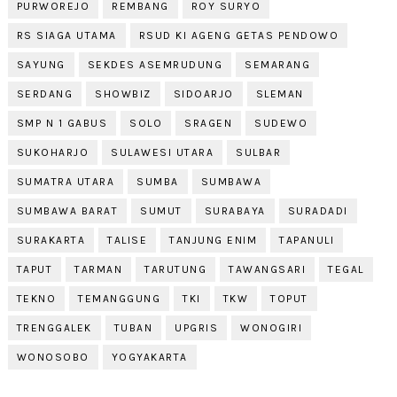
PURWOREJO
REMBANG
ROY SURYO
RS SIAGA UTAMA
RSUD KI AGENG GETAS PENDOWO
SAYUNG
SEKDES ASEMRUDUNG
SEMARANG
SERDANG
SHOWBIZ
SIDOARJO
SLEMAN
SMP N 1 GABUS
SOLO
SRAGEN
SUDEWO
SUKOHARJO
SULAWESI UTARA
SULBAR
SUMATRA UTARA
SUMBA
SUMBAWA
SUMBAWA BARAT
SUMUT
SURABAYA
SURADADI
SURAKARTA
TALISE
TANJUNG ENIM
TAPANULI
TAPUT
TARMAN
TARUTUNG
TAWANGSARI
TEGAL
TEKNO
TEMANGGUNG
TKI
TKW
TOPUT
TRENGGALEK
TUBAN
UPGRIS
WONOGIRI
WONOSOBO
YOGYAKARTA