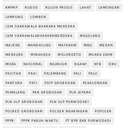
KMPKP
KUDUS
KULON PROGO
LAHAT
LAMONGAN
LAMPUNG
LOMBOK
LSM CAKRAWALA BHARAKA MERDEKA
LSM CAKRAWALABHARAKAMERDEKA
MAGELANG
MAJENE
MANDAILING
MATARAM
MBG
MEDAN
MERAUKE
MINAHASA
MOJOKERTO
MUARA ENIM
MUBA
NASIONAL
NGANJUK
NGAWI
NTB
OKU
PACITAN
PAGI
PALEMBANG
PALI
PALU
PANTURA
PATI
PDIP GROBOGAN
PEKALONGAN
PEMALANG
PKB GROBOGAN
PLN JEPARA
PLN ULP GROBOGAN
PLN ULP PURWODADI
POLRES GROBOGAN
POLSEK NGARINGAN
POPULER
PPPK
PPPK PARUH WAKTU
PT BPR BKK PURWODADI