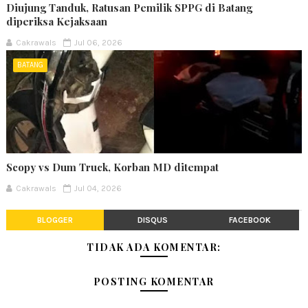
Diujung Tanduk, Ratusan Pemilik SPPG di Batang
diperiksa Kejaksaan
Cakrawals
Jul 06, 2026
BATANG
Scopy vs Dum Truck, Korban MD ditempat
Cakrawals
Jul 04, 2026
BLOGGER
DISQUS
FACEBOOK
TIDAK ADA KOMENTAR:
POSTING KOMENTAR