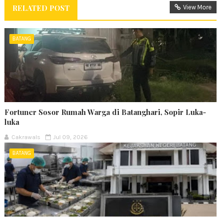
RELATED POST
View More
BATANG
Fortuner Sosor Rumah Warga di Batanghari, Sopir Luka-
luka
Cakrawals
Jul 09, 2026
BATANG