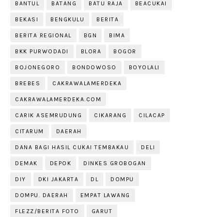
BANTUL
BATANG
BATU RAJA
BEACUKAI
BEKASI
BENGKULU
BERITA
BERITA REGIONAL
BGN
BIMA
BKK PURWODADI
BLORA
BOGOR
BOJONEGORO
BONDOWOSO
BOYOLALI
BREBES
CAKRAWALAMERDEKA
CAKRAWALAMERDEKA.COM
CARIK ASEMRUDUNG
CIKARANG
CILACAP
CITARUM
DAERAH
DANA BAGI HASIL CUKAI TEMBAKAU
DELI
DEMAK
DEPOK
DINKES GROBOGAN
DIY
DKI JAKARTA
DL
DOMPU
DOMPU. DAERAH
EMPAT LAWANG
FLEZZ/BERITA FOTO
GARUT