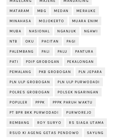
MAGELANG
MAJENE
MANDAILING
MATARAM
MBG
MEDAN
MERAUKE
MINAHASA
MOJOKERTO
MUARA ENIM
MUBA
NASIONAL
NGANJUK
NGAWI
NTB
OKU
PACITAN
PAGI
PALEMBANG
PALI
PALU
PANTURA
PATI
PDIP GROBOGAN
PEKALONGAN
PEMALANG
PKB GROBOGAN
PLN JEPARA
PLN ULP GROBOGAN
PLN ULP PURWODADI
POLRES GROBOGAN
POLSEK NGARINGAN
POPULER
PPPK
PPPK PARUH WAKTU
PT BPR BKK PURWODADI
PURWOREJO
REMBANG
ROY SURYO
RS SIAGA UTAMA
RSUD KI AGENG GETAS PENDOWO
SAYUNG