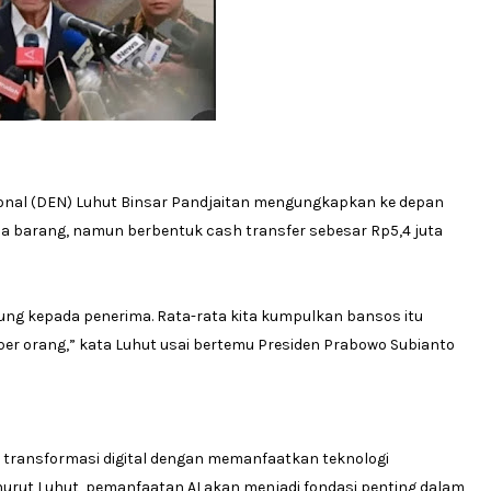
onal (DEN) Luhut Binsar Pandjaitan mengungkapkan ke depan
upa barang, namun berbentuk cash transfer sebesar Rp5,4 juta
gsung kepada penerima. Rata-rata kita kumpulkan bansos itu
per orang,” kata Luhut usai bertemu Presiden Prabowo Subianto
 transformasi digital dengan memanfaatkan teknologi
 Menurut Luhut, pemanfaatan AI akan menjadi fondasi penting dalam