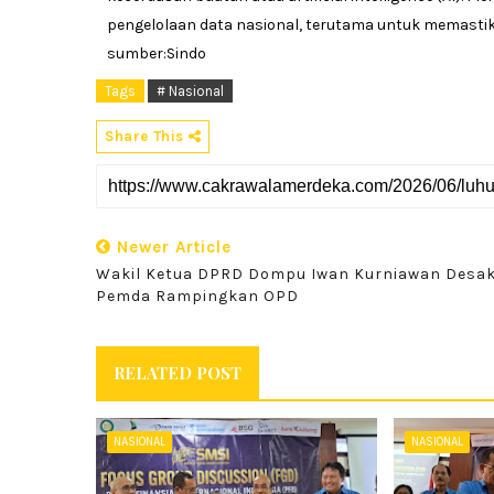
pengelolaan data nasional, terutama untuk memasti
sumber:Sindo
Tags
# Nasional
Share This
Newer Article
Wakil Ketua DPRD Dompu Iwan Kurniawan Desa
Pemda Rampingkan OPD
RELATED POST
NASIONAL
NASIONAL