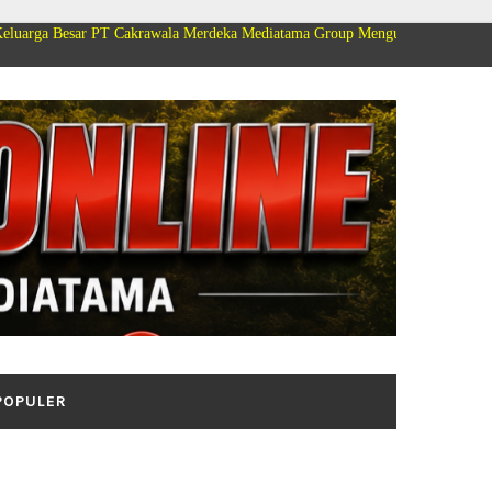
T Cakrawala Merdeka Mediatama Group Mengucapkan Selamat Dirgahayu Kemer
POPULER