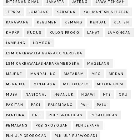
INTERNASIONAL
JAKARTA
JATENG
JAWA TENGAH
JEPARA
JOMBANG
KABAENA
KALIMANTAN SELATAN
KARAWANG
KEBUMEN
KEMANG
KENDAL
KLATEN
KMPKP
KUDUS
KULON PROGO
LAHAT
LAMONGAN
LAMPUNG
LOMBOK
LSM CAKRAWALA BHARAKA MERDEKA
LSM CAKRAWALABHARAKAMERDEKA
MAGELANG
MAJENE
MANDAILING
MATARAM
MBG
MEDAN
MERAUKE
MINAHASA
MOJOKERTO
MUARA ENIM
MUBA
NASIONAL
NGANJUK
NGAWI
NTB
OKU
PACITAN
PAGI
PALEMBANG
PALI
PALU
PANTURA
PATI
PDIP GROBOGAN
PEKALONGAN
PEMALANG
PKB GROBOGAN
PLN JEPARA
PLN ULP GROBOGAN
PLN ULP PURWODADI