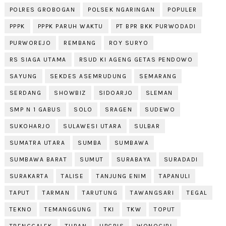
POLRES GROBOGAN
POLSEK NGARINGAN
POPULER
PPPK
PPPK PARUH WAKTU
PT BPR BKK PURWODADI
PURWOREJO
REMBANG
ROY SURYO
RS SIAGA UTAMA
RSUD KI AGENG GETAS PENDOWO
SAYUNG
SEKDES ASEMRUDUNG
SEMARANG
SERDANG
SHOWBIZ
SIDOARJO
SLEMAN
SMP N 1 GABUS
SOLO
SRAGEN
SUDEWO
SUKOHARJO
SULAWESI UTARA
SULBAR
SUMATRA UTARA
SUMBA
SUMBAWA
SUMBAWA BARAT
SUMUT
SURABAYA
SURADADI
SURAKARTA
TALISE
TANJUNG ENIM
TAPANULI
TAPUT
TARMAN
TARUTUNG
TAWANGSARI
TEGAL
TEKNO
TEMANGGUNG
TKI
TKW
TOPUT