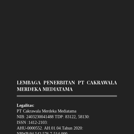
LEMBAGA PENERBITAN PT CAKRAWALA
MERDEKA MEDIATAMA
Legalitas:
PT Cakrawala Merdeka Mediatama
NIB: 2403230041488 TDP: 83122, 58130:
ISSN :1412-2103:
AHU-0000552. AH.01.04.Tahun 2020:
NPWP:94.542.576.7-514.000