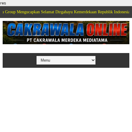
res
ngucapkan Selamat Dirgahayu Kemerdekaan Republik Indonesia ke 81