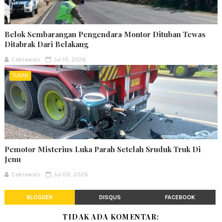
Belok Sembarangan Pengendara Montor Dituban Tewas
Ditabrak Dari Belakang
Cakrawals
Jul 10, 2026
TUBAN
Pemotor Misterius Luka Parah Setelah Sruduk Truk Di
Jenu
Cakrawals
Jul 09, 2026
BLOGGER
DISQUS
FACEBOOK
TIDAK ADA KOMENTAR: