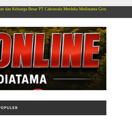
esar PT Cakrawala Merdeka Mediatama Group Mengucapkan Selamat Dirgahayu
POPULER