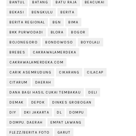
BANTUL
BATANG
BATU RAJA
BEACUKAI
BEKASI
BENGKULU
BERITA
BERITA REGIONAL
BGN
BIMA
BKK PURWODADI
BLORA
BOGOR
BOJONEGORO
BONDOWOSO
BOYOLALI
BREBES
CAKRAWALAMERDEKA
CAKRAWALAMERDEKA.COM
CARIK ASEMRUDUNG
CIKARANG
CILACAP
CITARUM
DAERAH
DANA BAGI HASIL CUKAI TEMBAKAU
DELI
DEMAK
DEPOK
DINKES GROBOGAN
DIY
DKI JAKARTA
DL
DOMPU
DOMPU. DAERAH
EMPAT LAWANG
FLEZZ/BERITA FOTO
GARUT