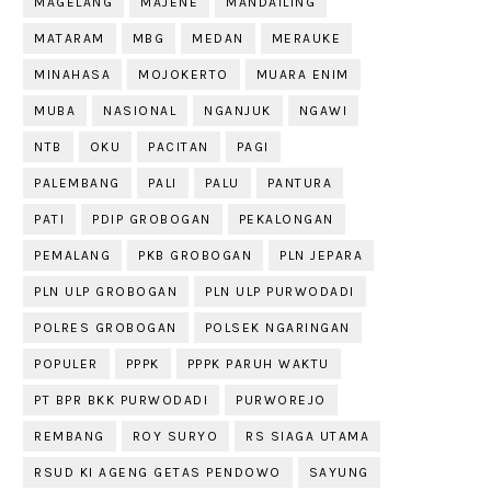
MAGELANG
MAJENE
MANDAILING
MATARAM
MBG
MEDAN
MERAUKE
MINAHASA
MOJOKERTO
MUARA ENIM
MUBA
NASIONAL
NGANJUK
NGAWI
NTB
OKU
PACITAN
PAGI
PALEMBANG
PALI
PALU
PANTURA
PATI
PDIP GROBOGAN
PEKALONGAN
PEMALANG
PKB GROBOGAN
PLN JEPARA
PLN ULP GROBOGAN
PLN ULP PURWODADI
POLRES GROBOGAN
POLSEK NGARINGAN
POPULER
PPPK
PPPK PARUH WAKTU
PT BPR BKK PURWODADI
PURWOREJO
REMBANG
ROY SURYO
RS SIAGA UTAMA
RSUD KI AGENG GETAS PENDOWO
SAYUNG