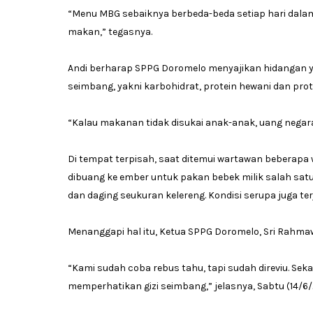
“Menu MBG sebaiknya berbeda-beda setiap hari dalam
makan,” tegasnya.
Andi berharap SPPG Doromelo menyajikan hidangan ya
seimbang, yakni karbohidrat, protein hewani dan prote
“Kalau makanan tidak disukai anak-anak, uang negara 
Di tempat terpisah, saat ditemui wartawan beberapa
dibuang ke ember untuk pakan bebek milik salah satu
dan daging seukuran kelereng. Kondisi serupa juga ter
Menanggapi hal itu, Ketua SPPG Doromelo, Sri Rahma
“Kami sudah coba rebus tahu, tapi sudah direviu. Se
memperhatikan gizi seimbang,” jelasnya, Sabtu (14/6/