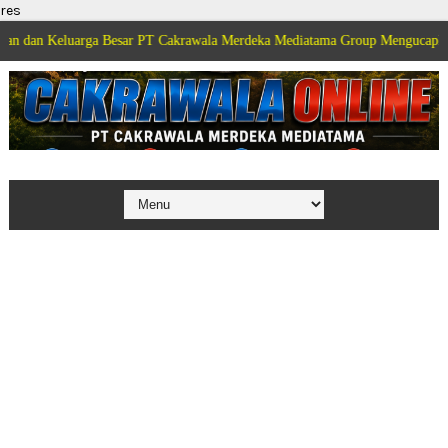
res
arga Besar PT Cakrawala Merdeka Mediatama Group Mengucapkan Selamat Di