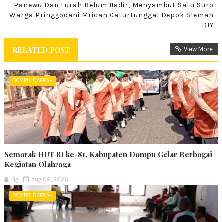
Panewu Dan Lurah Belum Hadir, Menyambut Satu Suro
Warga Pringgodani Mrican Caturtunggal Depok Sleman
DIY
RELATED POST
View More
DOMPU. DAERAH
Semarak HUT RI ke-81, Kabupaten Dompu Gelar Berbagai
Kegiatan Olahraga
Ng
Aug 08, 2026
DOMPU. DAERAH