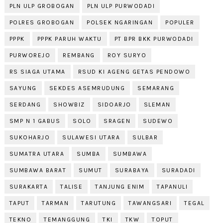
PLN ULP GROBOGAN
PLN ULP PURWODADI
POLRES GROBOGAN
POLSEK NGARINGAN
POPULER
PPPK
PPPK PARUH WAKTU
PT BPR BKK PURWODADI
PURWOREJO
REMBANG
ROY SURYO
RS SIAGA UTAMA
RSUD KI AGENG GETAS PENDOWO
SAYUNG
SEKDES ASEMRUDUNG
SEMARANG
SERDANG
SHOWBIZ
SIDOARJO
SLEMAN
SMP N 1 GABUS
SOLO
SRAGEN
SUDEWO
SUKOHARJO
SULAWESI UTARA
SULBAR
SUMATRA UTARA
SUMBA
SUMBAWA
SUMBAWA BARAT
SUMUT
SURABAYA
SURADADI
SURAKARTA
TALISE
TANJUNG ENIM
TAPANULI
TAPUT
TARMAN
TARUTUNG
TAWANGSARI
TEGAL
TEKNO
TEMANGGUNG
TKI
TKW
TOPUT