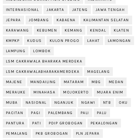
INTERNASIONAL
JAKARTA
JATENG
JAWA TENGAH
JEPARA
JOMBANG
KABAENA
KALIMANTAN SELATAN
KARAWANG
KEBUMEN
KEMANG
KENDAL
KLATEN
KMPKP
KUDUS
KULON PROGO
LAHAT
LAMONGAN
LAMPUNG
LOMBOK
LSM CAKRAWALA BHARAKA MERDEKA
LSM CAKRAWALABHARAKAMERDEKA
MAGELANG
MAJENE
MANDAILING
MATARAM
MBG
MEDAN
MERAUKE
MINAHASA
MOJOKERTO
MUARA ENIM
MUBA
NASIONAL
NGANJUK
NGAWI
NTB
OKU
PACITAN
PAGI
PALEMBANG
PALI
PALU
PANTURA
PATI
PDIP GROBOGAN
PEKALONGAN
PEMALANG
PKB GROBOGAN
PLN JEPARA