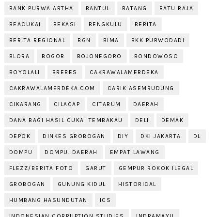
BANK PURWA ARTHA
BANTUL
BATANG
BATU RAJA
BEACUKAI
BEKASI
BENGKULU
BERITA
BERITA REGIONAL
BGN
BIMA
BKK PURWODADI
BLORA
BOGOR
BOJONEGORO
BONDOWOSO
BOYOLALI
BREBES
CAKRAWALAMERDEKA
CAKRAWALAMERDEKA.COM
CARIK ASEMRUDUNG
CIKARANG
CILACAP
CITARUM
DAERAH
DANA BAGI HASIL CUKAI TEMBAKAU
DELI
DEMAK
DEPOK
DINKES GROBOGAN
DIY
DKI JAKARTA
DL
DOMPU
DOMPU. DAERAH
EMPAT LAWANG
FLEZZ/BERITA FOTO
GARUT
GEMPUR ROKOK ILEGAL
GROBOGAN
GUNUNG KIDUL
HISTORICAL
HUMBANG HASUNDUTAN
ICS
INDONESIAN CORRUPTION STUDIES
INDRAMAYU