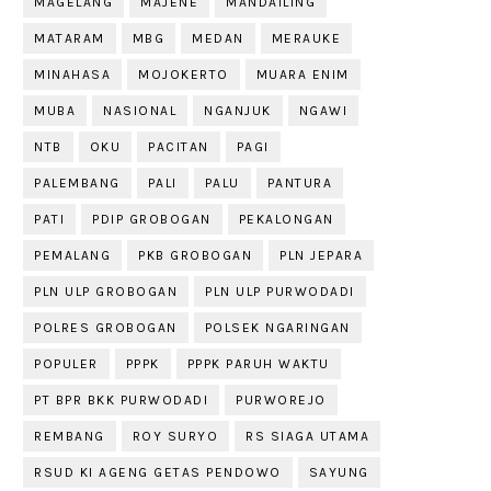
MAGELANG
MAJENE
MANDAILING
MATARAM
MBG
MEDAN
MERAUKE
MINAHASA
MOJOKERTO
MUARA ENIM
MUBA
NASIONAL
NGANJUK
NGAWI
NTB
OKU
PACITAN
PAGI
PALEMBANG
PALI
PALU
PANTURA
PATI
PDIP GROBOGAN
PEKALONGAN
PEMALANG
PKB GROBOGAN
PLN JEPARA
PLN ULP GROBOGAN
PLN ULP PURWODADI
POLRES GROBOGAN
POLSEK NGARINGAN
POPULER
PPPK
PPPK PARUH WAKTU
PT BPR BKK PURWODADI
PURWOREJO
REMBANG
ROY SURYO
RS SIAGA UTAMA
RSUD KI AGENG GETAS PENDOWO
SAYUNG