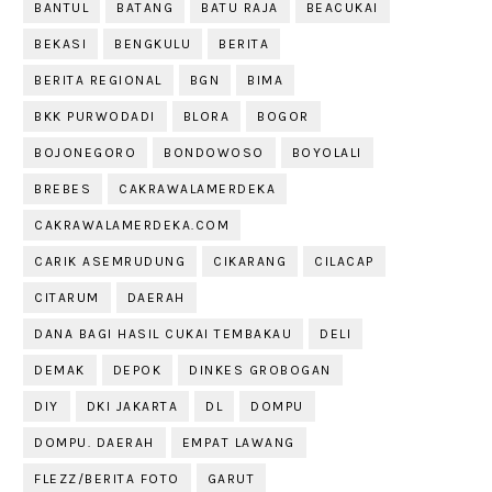
BANTUL
BATANG
BATU RAJA
BEACUKAI
BEKASI
BENGKULU
BERITA
BERITA REGIONAL
BGN
BIMA
BKK PURWODADI
BLORA
BOGOR
BOJONEGORO
BONDOWOSO
BOYOLALI
BREBES
CAKRAWALAMERDEKA
CAKRAWALAMERDEKA.COM
CARIK ASEMRUDUNG
CIKARANG
CILACAP
CITARUM
DAERAH
DANA BAGI HASIL CUKAI TEMBAKAU
DELI
DEMAK
DEPOK
DINKES GROBOGAN
DIY
DKI JAKARTA
DL
DOMPU
DOMPU. DAERAH
EMPAT LAWANG
FLEZZ/BERITA FOTO
GARUT