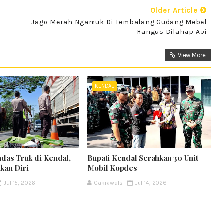
Older Article
Jago Merah Ngamuk Di Tembalang Gudang Mebel
Hangus Dilahap Api
View More
KENDAL
ndas Truk di Kendal,
Bupati Kendal Serahkan 30 Unit
kan Diri
Mobil Kopdes
Jul 15, 2026
Cakrawals
Jul 14, 2026