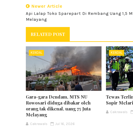
Newer Article
Api Lalap Toko Sparepart Di Rembang Uang 1,5 M
Melayang
RELATED POST
KENDAL
KENDAL
Gara-gara Dendam, MTS NU
Tewas Terli
Rowosari diduga dibakar oleh
Sopir Melari
orang tak dikenal, uang 75 Juta
Cakrawals
Melayang
Cakrawals
Jul 16, 2026