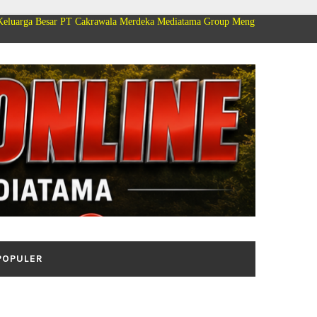
PT Cakrawala Merdeka Mediatama Group Mengucapkan Selamat Dirgahayu Kem
POPULER