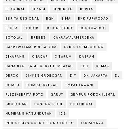
BEACUKAI
BEKASI
BENGKULU
BERITA
BERITA REGIONAL
BGN
BIMA
BKK PURWODADI
BLORA
BOGOR
BOJONEGORO
BONDOWOSO
BOYOLALI
BREBES
CAKRAWALAMERDEKA
CAKRAWALAMERDEKA.COM
CARIK ASEMRUDUNG
CIKARANG
CILACAP
CITARUM
DAERAH
DANA BAGI HASIL CUKAI TEMBAKAU
DELI
DEMAK
DEPOK
DINKES GROBOGAN
DIY
DKI JAKARTA
DL
DOMPU
DOMPU. DAERAH
EMPAT LAWANG
FLEZZ/BERITA FOTO
GARUT
GEMPUR ROKOK ILEGAL
GROBOGAN
GUNUNG KIDUL
HISTORICAL
HUMBANG HASUNDUTAN
ICS
INDONESIAN CORRUPTION STUDIES
INDRAMAYU