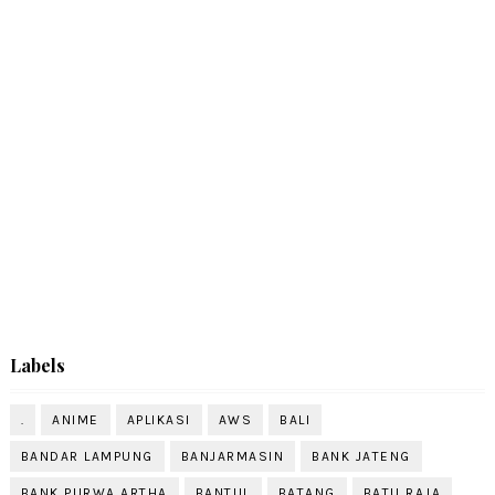
Labels
.
ANIME
APLIKASI
AWS
BALI
BANDAR LAMPUNG
BANJARMASIN
BANK JATENG
BANK PURWA ARTHA
BANTUL
BATANG
BATU RAJA