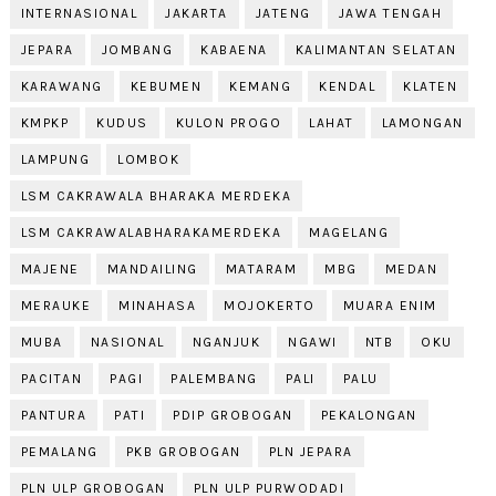
INTERNASIONAL
JAKARTA
JATENG
JAWA TENGAH
JEPARA
JOMBANG
KABAENA
KALIMANTAN SELATAN
KARAWANG
KEBUMEN
KEMANG
KENDAL
KLATEN
KMPKP
KUDUS
KULON PROGO
LAHAT
LAMONGAN
LAMPUNG
LOMBOK
LSM CAKRAWALA BHARAKA MERDEKA
LSM CAKRAWALABHARAKAMERDEKA
MAGELANG
MAJENE
MANDAILING
MATARAM
MBG
MEDAN
MERAUKE
MINAHASA
MOJOKERTO
MUARA ENIM
MUBA
NASIONAL
NGANJUK
NGAWI
NTB
OKU
PACITAN
PAGI
PALEMBANG
PALI
PALU
PANTURA
PATI
PDIP GROBOGAN
PEKALONGAN
PEMALANG
PKB GROBOGAN
PLN JEPARA
PLN ULP GROBOGAN
PLN ULP PURWODADI