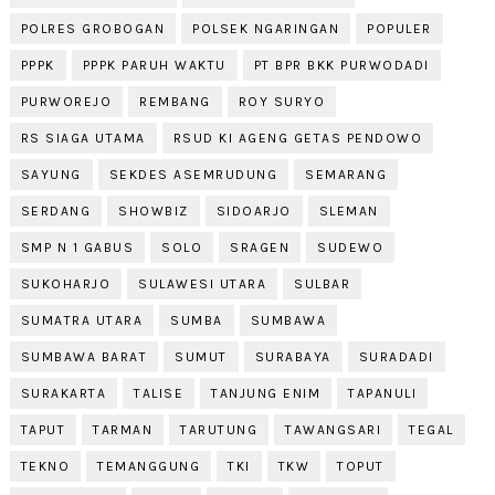
POLRES GROBOGAN
POLSEK NGARINGAN
POPULER
PPPK
PPPK PARUH WAKTU
PT BPR BKK PURWODADI
PURWOREJO
REMBANG
ROY SURYO
RS SIAGA UTAMA
RSUD KI AGENG GETAS PENDOWO
SAYUNG
SEKDES ASEMRUDUNG
SEMARANG
SERDANG
SHOWBIZ
SIDOARJO
SLEMAN
SMP N 1 GABUS
SOLO
SRAGEN
SUDEWO
SUKOHARJO
SULAWESI UTARA
SULBAR
SUMATRA UTARA
SUMBA
SUMBAWA
SUMBAWA BARAT
SUMUT
SURABAYA
SURADADI
SURAKARTA
TALISE
TANJUNG ENIM
TAPANULI
TAPUT
TARMAN
TARUTUNG
TAWANGSARI
TEGAL
TEKNO
TEMANGGUNG
TKI
TKW
TOPUT