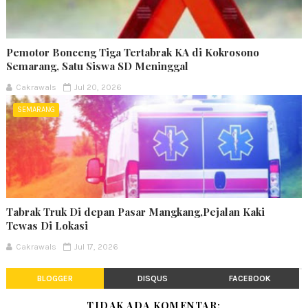
Pemotor Bonceng Tiga Tertabrak KA di Kokrosono
Semarang, Satu Siswa SD Meninggal
Cakrawals
Jul 20, 2026
SEMARANG
Tabrak Truk Di depan Pasar Mangkang,Pejalan Kaki
Tewas Di Lokasi
Cakrawals
Jul 17, 2026
BLOGGER
DISQUS
FACEBOOK
TIDAK ADA KOMENTAR: