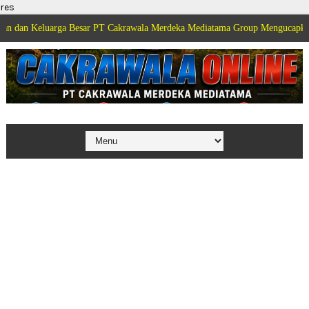
res
arga Besar PT Cakrawala Merdeka Mediatama Group Mengucapkan Selamat Di