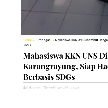
Home
Grobogan
Mahasiswa KKN UNS Disambut Hangat 
SDGs
Mahasiswa KKN UNS Di
Karangrayung, Siap Ha
Berbasis SDGs
Cakrawals
month ago
Grobogan,