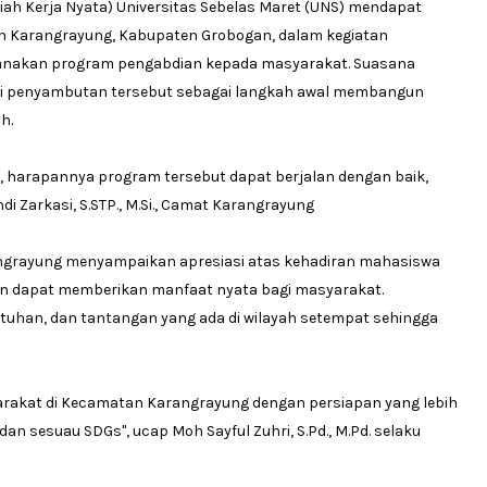
ah Kerja Nyata) Universitas Sebelas Maret (UNS) mendapat
n Karangrayung, Kabupaten Grobogan, dalam kegiatan
anakan program pengabdian kepada masyarakat. Suasana
i penyambutan tersebut sebagai langkah awal membangun
h.
 harapannya program tersebut dapat berjalan dengan baik,
di Zarkasi, S.STP., M.Si., Camat Karangrayung
ngrayung menyampaikan apresiasi atas kehadiran mahasiswa
an dapat memberikan manfaat nyata bagi masyarakat.
utuhan, dan tantangan yang ada di wilayah setempat sehingga
akat di Kecamatan Karangrayung dengan persiapan yang lebih
n sesuau SDGs", ucap Moh Sayful Zuhri, S.Pd., M.Pd. selaku