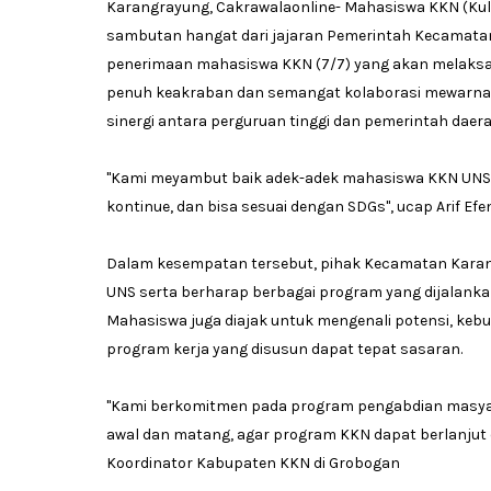
Karangrayung, Cakrawalaonline- Mahasiswa KKN (Kuli
sambutan hangat dari jajaran Pemerintah Kecamata
penerimaan mahasiswa KKN (7/7) yang akan melaks
penuh keakraban dan semangat kolaborasi mewarna
sinergi antara perguruan tinggi dan pemerintah daera
"Kami meyambut baik adek-adek mahasiswa KKN UNS,
kontinue, dan bisa sesuai dengan SDGs", ucap Arif Efen
Dalam kesempatan tersebut, pihak Kecamatan Kara
UNS serta berharap berbagai program yang dijalank
Mahasiswa juga diajak untuk mengenali potensi, keb
program kerja yang disusun dapat tepat sasaran.
"Kami berkomitmen pada program pengabdian masyar
awal dan matang, agar program KKN dapat berlanjut da
Koordinator Kabupaten KKN di Grobogan