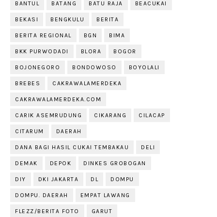
BANTUL
BATANG
BATU RAJA
BEACUKAI
BEKASI
BENGKULU
BERITA
BERITA REGIONAL
BGN
BIMA
BKK PURWODADI
BLORA
BOGOR
BOJONEGORO
BONDOWOSO
BOYOLALI
BREBES
CAKRAWALAMERDEKA
CAKRAWALAMERDEKA.COM
CARIK ASEMRUDUNG
CIKARANG
CILACAP
CITARUM
DAERAH
DANA BAGI HASIL CUKAI TEMBAKAU
DELI
DEMAK
DEPOK
DINKES GROBOGAN
DIY
DKI JAKARTA
DL
DOMPU
DOMPU. DAERAH
EMPAT LAWANG
FLEZZ/BERITA FOTO
GARUT