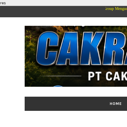
res
eluarga Besar PT Cakrawala Merdeka Mediatama Group Mengucapkan Selamat
HOME