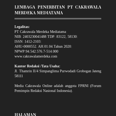
LEMBAGA PENERBITAN PT CAKRAWALA
MERDEKA MEDIATAMA
Legalitas:
PT Cakrawala Merdeka Mediatama
NIB: 2403230041488 TDP: 83122, 58130:
ISSN :1412-2103:
AHU-0000552. AH.01.04.Tahun 2020:
NPWP:94.542.576.7-514.000
www.cakrawalamerdeka.com
Kantor Redaksi /Tata Usaha:
Jl. Thamrin II/4 Simpanglima Purwodadi Grobogan Jateng
58111
Media Cakrawala Online adalah anggota FPRNI (Forum
Pemimpin Redaksi Nasional Indonesia).
HALAMAN