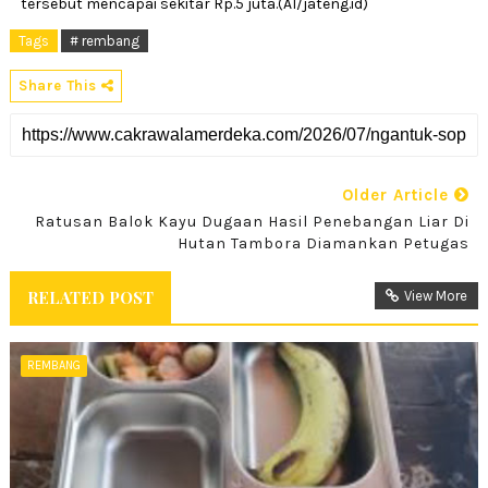
tersebut mencapai sekitar Rp.5 juta.(Al/jateng.id)
Tags
# rembang
Share This
Older Article
Ratusan Balok Kayu Dugaan Hasil Penebangan Liar Di
Hutan Tambora Diamankan Petugas
RELATED POST
View More
REMBANG