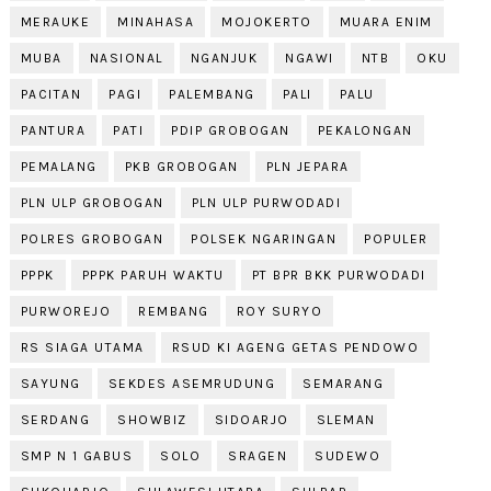
MERAUKE
MINAHASA
MOJOKERTO
MUARA ENIM
MUBA
NASIONAL
NGANJUK
NGAWI
NTB
OKU
PACITAN
PAGI
PALEMBANG
PALI
PALU
PANTURA
PATI
PDIP GROBOGAN
PEKALONGAN
PEMALANG
PKB GROBOGAN
PLN JEPARA
PLN ULP GROBOGAN
PLN ULP PURWODADI
POLRES GROBOGAN
POLSEK NGARINGAN
POPULER
PPPK
PPPK PARUH WAKTU
PT BPR BKK PURWODADI
PURWOREJO
REMBANG
ROY SURYO
RS SIAGA UTAMA
RSUD KI AGENG GETAS PENDOWO
SAYUNG
SEKDES ASEMRUDUNG
SEMARANG
SERDANG
SHOWBIZ
SIDOARJO
SLEMAN
SMP N 1 GABUS
SOLO
SRAGEN
SUDEWO