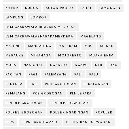
KMPKP
KUDUS
KULON PROGO
LAHAT
LAMONGAN
LAMPUNG
LOMBOK
LSM CAKRAWALA BHARAKA MERDEKA
LSM CAKRAWALABHARAKAMERDEKA
MAGELANG
MAJENE
MANDAILING
MATARAM
MBG
MEDAN
MERAUKE
MINAHASA
MOJOKERTO
MUARA ENIM
MUBA
NASIONAL
NGANJUK
NGAWI
NTB
OKU
PACITAN
PAGI
PALEMBANG
PALI
PALU
PANTURA
PATI
PDIP GROBOGAN
PEKALONGAN
PEMALANG
PKB GROBOGAN
PLN JEPARA
PLN ULP GROBOGAN
PLN ULP PURWODADI
POLRES GROBOGAN
POLSEK NGARINGAN
POPULER
PPPK
PPPK PARUH WAKTU
PT BPR BKK PURWODADI