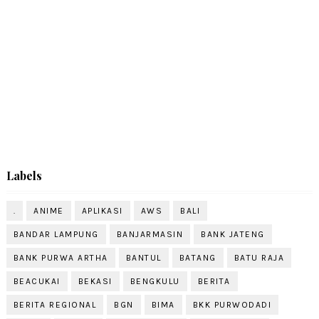
Labels
.
ANIME
APLIKASI
AWS
BALI
BANDAR LAMPUNG
BANJARMASIN
BANK JATENG
BANK PURWA ARTHA
BANTUL
BATANG
BATU RAJA
BEACUKAI
BEKASI
BENGKULU
BERITA
BERITA REGIONAL
BGN
BIMA
BKK PURWODADI