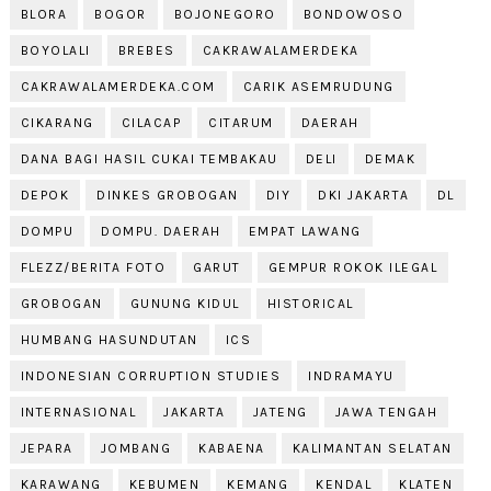
BLORA
BOGOR
BOJONEGORO
BONDOWOSO
BOYOLALI
BREBES
CAKRAWALAMERDEKA
CAKRAWALAMERDEKA.COM
CARIK ASEMRUDUNG
CIKARANG
CILACAP
CITARUM
DAERAH
DANA BAGI HASIL CUKAI TEMBAKAU
DELI
DEMAK
DEPOK
DINKES GROBOGAN
DIY
DKI JAKARTA
DL
DOMPU
DOMPU. DAERAH
EMPAT LAWANG
FLEZZ/BERITA FOTO
GARUT
GEMPUR ROKOK ILEGAL
GROBOGAN
GUNUNG KIDUL
HISTORICAL
HUMBANG HASUNDUTAN
ICS
INDONESIAN CORRUPTION STUDIES
INDRAMAYU
INTERNASIONAL
JAKARTA
JATENG
JAWA TENGAH
JEPARA
JOMBANG
KABAENA
KALIMANTAN SELATAN
KARAWANG
KEBUMEN
KEMANG
KENDAL
KLATEN