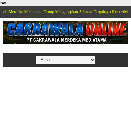
res
ka Mediatama Group Mengucapkan Selamat Dirgahayu Kemerdekaan Republik 