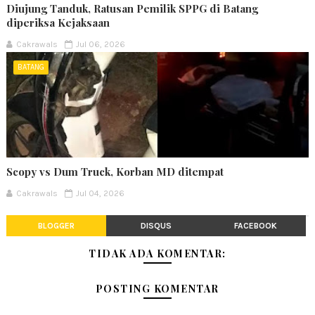
Diujung Tanduk, Ratusan Pemilik SPPG di Batang
diperiksa Kejaksaan
Cakrawals
Jul 06, 2026
BATANG
Scopy vs Dum Truck, Korban MD ditempat
Cakrawals
Jul 04, 2026
BLOGGER
DISQUS
FACEBOOK
TIDAK ADA KOMENTAR:
POSTING KOMENTAR