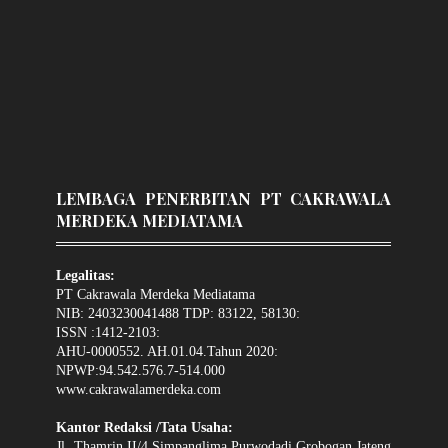
LEMBAGA PENERBITAN PT CAKRAWALA
MERDEKA MEDIATAMA
Legalitas:
PT Cakrawala Merdeka Mediatama
NIB: 2403230041488 TDP: 83122, 58130:
ISSN :1412-2103:
AHU-0000552. AH.01.04.Tahun 2020:
NPWP:94.542.576.7-514.000
www.cakrawalamerdeka.com
Kantor Redaksi /Tata Usaha:
Jl. Thamrin II/4 Simpanglima Purwodadi Grobogan Jateng