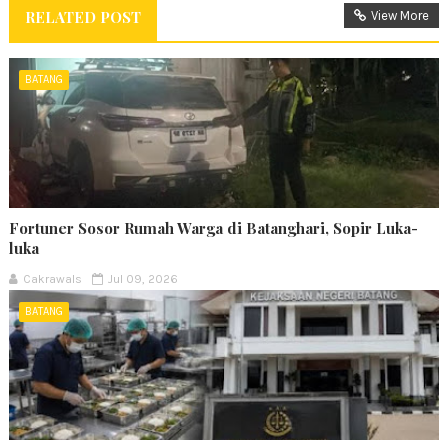
RELATED POST
View More
BATANG
Fortuner Sosor Rumah Warga di Batanghari, Sopir Luka-
luka
Cakrawals
Jul 09, 2026
BATANG