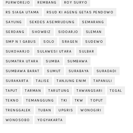
PURWOREJO
REMBANG
ROY SURYO
RS SIAGA UTAMA
RSUD KI AGENG GETAS PENDOWO
SAYUNG
SEKDES ASEMRUDUNG
SEMARANG
SERDANG
SHOWBIZ
SIDOARJO
SLEMAN
SMP N 1 GABUS
SOLO
SRAGEN
SUDEWO
SUKOHARJO
SULAWESI UTARA
SULBAR
SUMATRA UTARA
SUMBA
SUMBAWA
SUMBAWA BARAT
SUMUT
SURABAYA
SURADADI
SURAKARTA
TALISE
TANJUNG ENIM
TAPANULI
TAPUT
TARMAN
TARUTUNG
TAWANGSARI
TEGAL
TEKNO
TEMANGGUNG
TKI
TKW
TOPUT
TRENGGALEK
TUBAN
UPGRIS
WONOGIRI
WONOSOBO
YOGYAKARTA