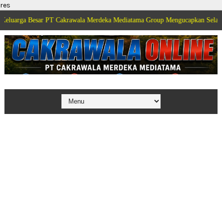
res
r PT Cakrawala Merdeka Mediatama Group Mengucapkan Selamat Dirgahayu K