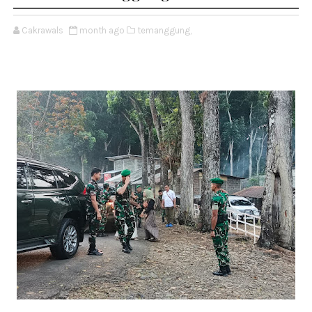
Cakrawals
month ago
temanggung,