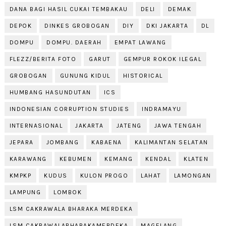
DANA BAGI HASIL CUKAI TEMBAKAU
DELI
DEMAK
DEPOK
DINKES GROBOGAN
DIY
DKI JAKARTA
DL
DOMPU
DOMPU. DAERAH
EMPAT LAWANG
FLEZZ/BERITA FOTO
GARUT
GEMPUR ROKOK ILEGAL
GROBOGAN
GUNUNG KIDUL
HISTORICAL
HUMBANG HASUNDUTAN
ICS
INDONESIAN CORRUPTION STUDIES
INDRAMAYU
INTERNASIONAL
JAKARTA
JATENG
JAWA TENGAH
JEPARA
JOMBANG
KABAENA
KALIMANTAN SELATAN
KARAWANG
KEBUMEN
KEMANG
KENDAL
KLATEN
KMPKP
KUDUS
KULON PROGO
LAHAT
LAMONGAN
LAMPUNG
LOMBOK
LSM CAKRAWALA BHARAKA MERDEKA
LSM CAKRAWALABHARAKAMERDEKA
MAGELANG