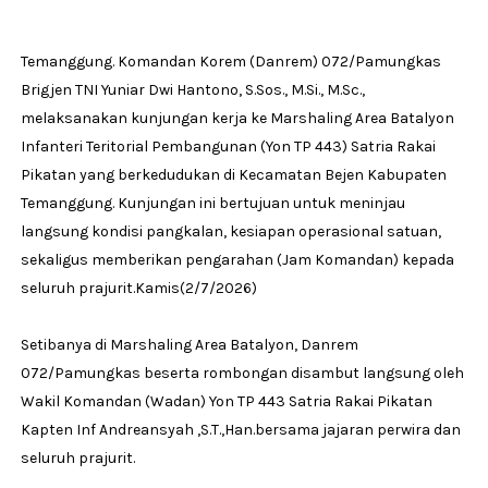
Temanggung. Komandan Korem (Danrem) 072/Pamungkas
Brigjen TNI Yuniar Dwi Hantono, S.Sos., M.Si., M.Sc.,
melaksanakan kunjungan kerja ke Marshaling Area Batalyon
Infanteri Teritorial Pembangunan (Yon TP 443) Satria Rakai
Pikatan yang berkedudukan di Kecamatan Bejen Kabupaten
Temanggung. Kunjungan ini bertujuan untuk meninjau
langsung kondisi pangkalan, kesiapan operasional satuan,
sekaligus memberikan pengarahan (Jam Komandan) kepada
seluruh prajurit.Kamis(2/7/2026)
Setibanya di Marshaling Area Batalyon, Danrem
072/Pamungkas beserta rombongan disambut langsung oleh
Wakil Komandan (Wadan) Yon TP 443 Satria Rakai Pikatan
Kapten Inf Andreansyah ,S.T.,Han.bersama jajaran perwira dan
seluruh prajurit.