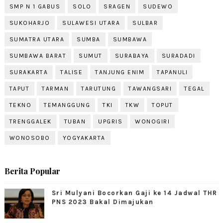
SMP N 1 GABUS
SOLO
SRAGEN
SUDEWO
SUKOHARJO
SULAWESI UTARA
SULBAR
SUMATRA UTARA
SUMBA
SUMBAWA
SUMBAWA BARAT
SUMUT
SURABAYA
SURADADI
SURAKARTA
TALISE
TANJUNG ENIM
TAPANULI
TAPUT
TARMAN
TARUTUNG
TAWANGSARI
TEGAL
TEKNO
TEMANGGUNG
TKI
TKW
TOPUT
TRENGGALEK
TUBAN
UPGRIS
WONOGIRI
WONOSOBO
YOGYAKARTA
Berita Popular
Sri Mulyani Bocorkan Gaji ke 14 Jadwal THR
PNS 2023 Bakal Dimajukan