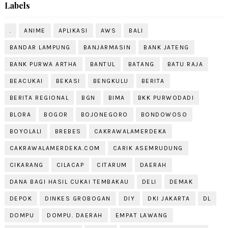
Labels
.
ANIME
APLIKASI
AWS
BALI
BANDAR LAMPUNG
BANJARMASIN
BANK JATENG
BANK PURWA ARTHA
BANTUL
BATANG
BATU RAJA
BEACUKAI
BEKASI
BENGKULU
BERITA
BERITA REGIONAL
BGN
BIMA
BKK PURWODADI
BLORA
BOGOR
BOJONEGORO
BONDOWOSO
BOYOLALI
BREBES
CAKRAWALAMERDEKA
CAKRAWALAMERDEKA.COM
CARIK ASEMRUDUNG
CIKARANG
CILACAP
CITARUM
DAERAH
DANA BAGI HASIL CUKAI TEMBAKAU
DELI
DEMAK
DEPOK
DINKES GROBOGAN
DIY
DKI JAKARTA
DL
DOMPU
DOMPU. DAERAH
EMPAT LAWANG