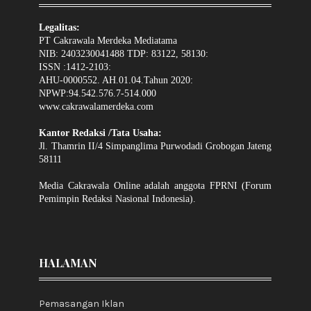
Legalitas:
PT Cakrawala Merdeka Mediatama
NIB: 2403230041488 TDP: 83122, 58130:
ISSN :1412-2103:
AHU-0000552. AH.01.04.Tahun 2020:
NPWP:94.542.576.7-514.000
www.cakrawalamerdeka.com
Kantor Redaksi /Tata Usaha:
Jl. Thamrin II/4 Simpanglima Purwodadi Grobogan Jateng
58111
Media Cakrawala Online adalah anggota FPRNI (Forum
Pemimpin Redaksi Nasional Indonesia).
HALAMAN
Pemasangan Iklan