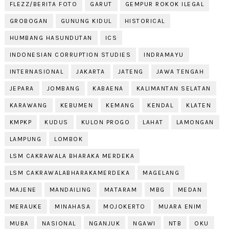
FLEZZ/BERITA FOTO
GARUT
GEMPUR ROKOK ILEGAL
GROBOGAN
GUNUNG KIDUL
HISTORICAL
HUMBANG HASUNDUTAN
ICS
INDONESIAN CORRUPTION STUDIES
INDRAMAYU
INTERNASIONAL
JAKARTA
JATENG
JAWA TENGAH
JEPARA
JOMBANG
KABAENA
KALIMANTAN SELATAN
KARAWANG
KEBUMEN
KEMANG
KENDAL
KLATEN
KMPKP
KUDUS
KULON PROGO
LAHAT
LAMONGAN
LAMPUNG
LOMBOK
LSM CAKRAWALA BHARAKA MERDEKA
LSM CAKRAWALABHARAKAMERDEKA
MAGELANG
MAJENE
MANDAILING
MATARAM
MBG
MEDAN
MERAUKE
MINAHASA
MOJOKERTO
MUARA ENIM
MUBA
NASIONAL
NGANJUK
NGAWI
NTB
OKU