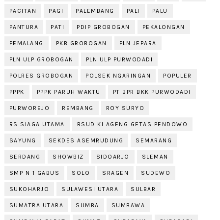
PACITAN
PAGI
PALEMBANG
PALI
PALU
PANTURA
PATI
PDIP GROBOGAN
PEKALONGAN
PEMALANG
PKB GROBOGAN
PLN JEPARA
PLN ULP GROBOGAN
PLN ULP PURWODADI
POLRES GROBOGAN
POLSEK NGARINGAN
POPULER
PPPK
PPPK PARUH WAKTU
PT BPR BKK PURWODADI
PURWOREJO
REMBANG
ROY SURYO
RS SIAGA UTAMA
RSUD KI AGENG GETAS PENDOWO
SAYUNG
SEKDES ASEMRUDUNG
SEMARANG
SERDANG
SHOWBIZ
SIDOARJO
SLEMAN
SMP N 1 GABUS
SOLO
SRAGEN
SUDEWO
SUKOHARJO
SULAWESI UTARA
SULBAR
SUMATRA UTARA
SUMBA
SUMBAWA