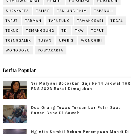
SUMBAWA BARAT
SUMUT
SURABAYA
SURADADI
SURAKARTA
TALISE
TANJUNG ENIM
TAPANULI
TAPUT
TARMAN
TARUTUNG
TAWANGSARI
TEGAL
TEKNO
TEMANGGUNG
TKI
TKW
TOPUT
TRENGGALEK
TUBAN
UPGRIS
WONOGIRI
WONOSOBO
YOGYAKARTA
Berita Popular
Sri Mulyani Bocorkan Gaji ke 14 Jadwal THR
PNS 2023 Bakal Dimajukan
Dua Orang Tewas Tersambar Petir Saat
Panen Cabe Di Sawah
Ngintip Sambil Rekam Perempuan Mandi Di