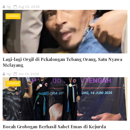
Ng
Aug 03, 2026
DAERAH
Lagi-lagi Orgil di Pekalongan Tebang Orang, Satu Nyawa
Melayang
Ng
Jun 24, 2026
DAERAH
Bocah Grobogan Berhasil Sabet Emas di Kejurda