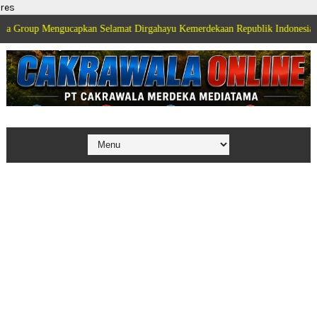
res
engucapkan Selamat Dirgahayu Kemerdekaan Republik Indonesia ke 81