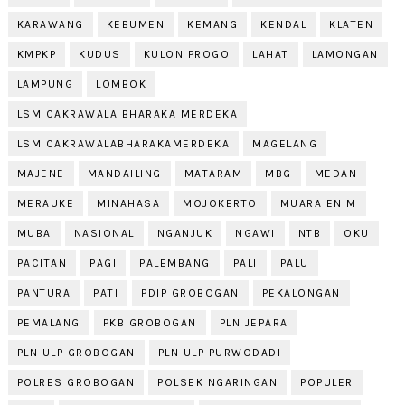
KARAWANG
KEBUMEN
KEMANG
KENDAL
KLATEN
KMPKP
KUDUS
KULON PROGO
LAHAT
LAMONGAN
LAMPUNG
LOMBOK
LSM CAKRAWALA BHARAKA MERDEKA
LSM CAKRAWALABHARAKAMERDEKA
MAGELANG
MAJENE
MANDAILING
MATARAM
MBG
MEDAN
MERAUKE
MINAHASA
MOJOKERTO
MUARA ENIM
MUBA
NASIONAL
NGANJUK
NGAWI
NTB
OKU
PACITAN
PAGI
PALEMBANG
PALI
PALU
PANTURA
PATI
PDIP GROBOGAN
PEKALONGAN
PEMALANG
PKB GROBOGAN
PLN JEPARA
PLN ULP GROBOGAN
PLN ULP PURWODADI
POLRES GROBOGAN
POLSEK NGARINGAN
POPULER