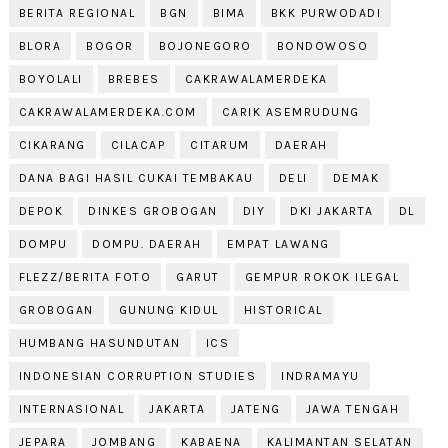
BERITA REGIONAL
BGN
BIMA
BKK PURWODADI
BLORA
BOGOR
BOJONEGORO
BONDOWOSO
BOYOLALI
BREBES
CAKRAWALAMERDEKA
CAKRAWALAMERDEKA.COM
CARIK ASEMRUDUNG
CIKARANG
CILACAP
CITARUM
DAERAH
DANA BAGI HASIL CUKAI TEMBAKAU
DELI
DEMAK
DEPOK
DINKES GROBOGAN
DIY
DKI JAKARTA
DL
DOMPU
DOMPU. DAERAH
EMPAT LAWANG
FLEZZ/BERITA FOTO
GARUT
GEMPUR ROKOK ILEGAL
GROBOGAN
GUNUNG KIDUL
HISTORICAL
HUMBANG HASUNDUTAN
ICS
INDONESIAN CORRUPTION STUDIES
INDRAMAYU
INTERNASIONAL
JAKARTA
JATENG
JAWA TENGAH
JEPARA
JOMBANG
KABAENA
KALIMANTAN SELATAN