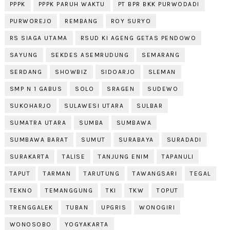
PPPK
PPPK PARUH WAKTU
PT BPR BKK PURWODADI
PURWOREJO
REMBANG
ROY SURYO
RS SIAGA UTAMA
RSUD KI AGENG GETAS PENDOWO
SAYUNG
SEKDES ASEMRUDUNG
SEMARANG
SERDANG
SHOWBIZ
SIDOARJO
SLEMAN
SMP N 1 GABUS
SOLO
SRAGEN
SUDEWO
SUKOHARJO
SULAWESI UTARA
SULBAR
SUMATRA UTARA
SUMBA
SUMBAWA
SUMBAWA BARAT
SUMUT
SURABAYA
SURADADI
SURAKARTA
TALISE
TANJUNG ENIM
TAPANULI
TAPUT
TARMAN
TARUTUNG
TAWANGSARI
TEGAL
TEKNO
TEMANGGUNG
TKI
TKW
TOPUT
TRENGGALEK
TUBAN
UPGRIS
WONOGIRI
WONOSOBO
YOGYAKARTA