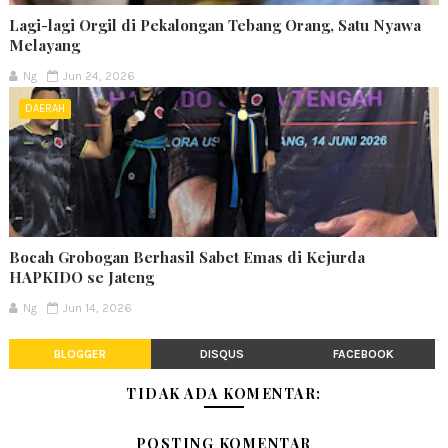
Lagi-lagi Orgil di Pekalongan Tebang Orang, Satu Nyawa
Melayang
Ng
Jun 24, 2026
DAERAH
Bocah Grobogan Berhasil Sabet Emas di Kejurda
HAPKIDO se Jateng
Ng
Jun 14, 2026
BLOGGER
DISQUS
FACEBOOK
TIDAK ADA KOMENTAR:
POSTING KOMENTAR