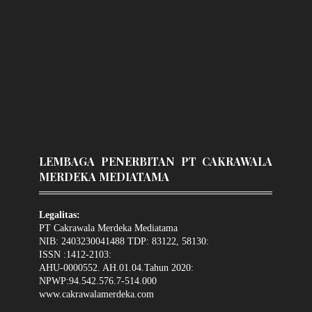
LEMBAGA PENERBITAN PT CAKRAWALA
MERDEKA MEDIATAMA
Legalitas:
PT Cakrawala Merdeka Mediatama
NIB: 2403230041488 TDP: 83122, 58130:
ISSN :1412-2103:
AHU-0000552. AH.01.04.Tahun 2020:
NPWP:94.542.576.7-514.000
www.cakrawalamerdeka.com