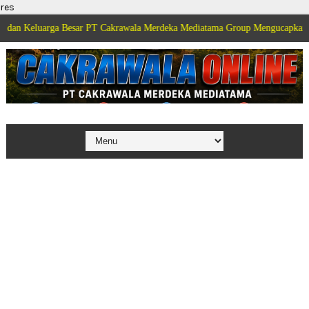
res
ga Besar PT Cakrawala Merdeka Mediatama Group Mengucapkan Selamat Dirga