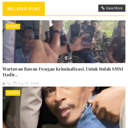
RELATED POST
View More
DAERAH
Wartawan Rawan Dengan Kriminalisasi, Untuk Itulah SMSI
Hadir...
Ng
Aug 03, 2026
DAERAH