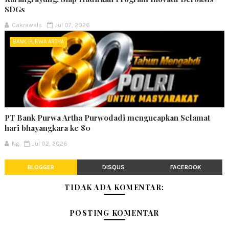
SDGs
Cakrawals
Jul 07, 2026
BANK PURWA ARTHA
PT Bank Purwa Artha Purwodadi mengucapkan Selamat
hari bhayangkara ke 80
Ng
Jul 02, 2026
BLOGGER
DISQUS
FACEBOOK
TIDAK ADA KOMENTAR:
POSTING KOMENTAR