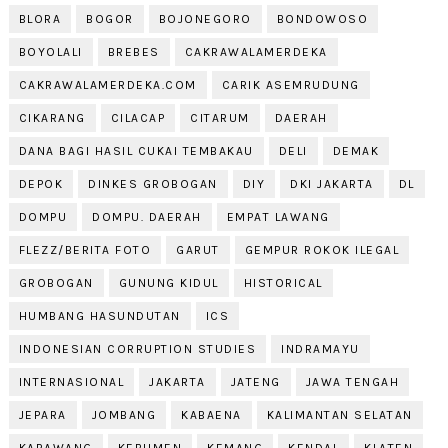
BLORA
BOGOR
BOJONEGORO
BONDOWOSO
BOYOLALI
BREBES
CAKRAWALAMERDEKA
CAKRAWALAMERDEKA.COM
CARIK ASEMRUDUNG
CIKARANG
CILACAP
CITARUM
DAERAH
DANA BAGI HASIL CUKAI TEMBAKAU
DELI
DEMAK
DEPOK
DINKES GROBOGAN
DIY
DKI JAKARTA
DL
DOMPU
DOMPU. DAERAH
EMPAT LAWANG
FLEZZ/BERITA FOTO
GARUT
GEMPUR ROKOK ILEGAL
GROBOGAN
GUNUNG KIDUL
HISTORICAL
HUMBANG HASUNDUTAN
ICS
INDONESIAN CORRUPTION STUDIES
INDRAMAYU
INTERNASIONAL
JAKARTA
JATENG
JAWA TENGAH
JEPARA
JOMBANG
KABAENA
KALIMANTAN SELATAN
KARAWANG
KEBUMEN
KEMANG
KENDAL
KLATEN