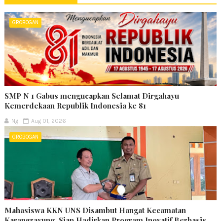
GROBOGAN
SMP N 1 Gabus mengucapkan Selamat Dirgahayu
Kemerdekaan Republik Indonesia ke 81
Ng
Aug 01, 2026
GROBOGAN
Mahasiswa KKN UNS Disambut Hangat Kecamatan
Karangrayung, Siap Hadirkan Program Inovatif Berbasis