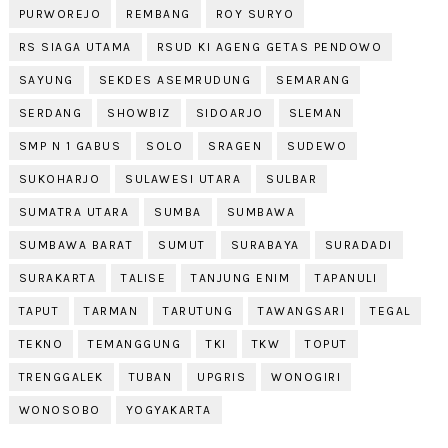
PURWOREJO
REMBANG
ROY SURYO
RS SIAGA UTAMA
RSUD KI AGENG GETAS PENDOWO
SAYUNG
SEKDES ASEMRUDUNG
SEMARANG
SERDANG
SHOWBIZ
SIDOARJO
SLEMAN
SMP N 1 GABUS
SOLO
SRAGEN
SUDEWO
SUKOHARJO
SULAWESI UTARA
SULBAR
SUMATRA UTARA
SUMBA
SUMBAWA
SUMBAWA BARAT
SUMUT
SURABAYA
SURADADI
SURAKARTA
TALISE
TANJUNG ENIM
TAPANULI
TAPUT
TARMAN
TARUTUNG
TAWANGSARI
TEGAL
TEKNO
TEMANGGUNG
TKI
TKW
TOPUT
TRENGGALEK
TUBAN
UPGRIS
WONOGIRI
WONOSOBO
YOGYAKARTA