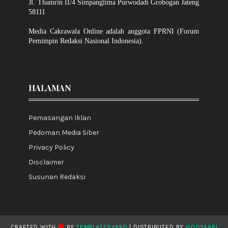
Jl. Thamrin II/4 Simpanglima Purwodadi Grobogan Jateng
58111
Media Cakrawala Online adalah anggota FPRNI (Forum
Pemimpin Redaksi Nasional Indonesia).
HALAMAN
Pemasangan Iklan
Pedoman Media Siber
Privacy Policy
Disclaimer
Susunan Redaksi
CRAFTED WITH
BY
TEMPLATESYARD
| DISTRIBUTED BY
GOOYAABI