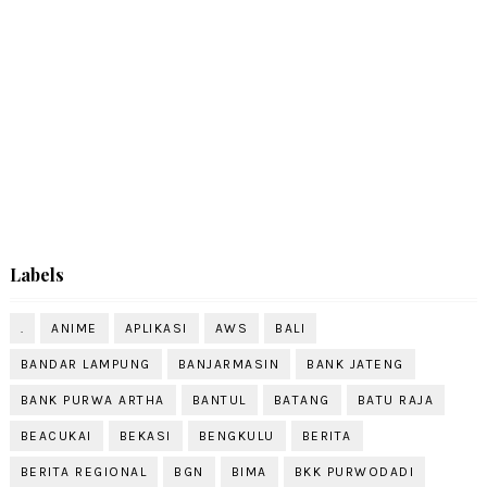
Labels
.
ANIME
APLIKASI
AWS
BALI
BANDAR LAMPUNG
BANJARMASIN
BANK JATENG
BANK PURWA ARTHA
BANTUL
BATANG
BATU RAJA
BEACUKAI
BEKASI
BENGKULU
BERITA
BERITA REGIONAL
BGN
BIMA
BKK PURWODADI