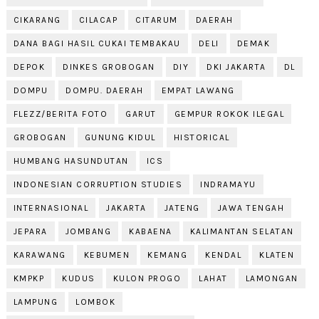
CIKARANG
CILACAP
CITARUM
DAERAH
DANA BAGI HASIL CUKAI TEMBAKAU
DELI
DEMAK
DEPOK
DINKES GROBOGAN
DIY
DKI JAKARTA
DL
DOMPU
DOMPU. DAERAH
EMPAT LAWANG
FLEZZ/BERITA FOTO
GARUT
GEMPUR ROKOK ILEGAL
GROBOGAN
GUNUNG KIDUL
HISTORICAL
HUMBANG HASUNDUTAN
ICS
INDONESIAN CORRUPTION STUDIES
INDRAMAYU
INTERNASIONAL
JAKARTA
JATENG
JAWA TENGAH
JEPARA
JOMBANG
KABAENA
KALIMANTAN SELATAN
KARAWANG
KEBUMEN
KEMANG
KENDAL
KLATEN
KMPKP
KUDUS
KULON PROGO
LAHAT
LAMONGAN
LAMPUNG
LOMBOK