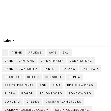
Labels
.
ANIME
APLIKASI
AWS
BALI
BANDAR LAMPUNG
BANJARMASIN
BANK JATENG
BANK PURWA ARTHA
BANTUL
BATANG
BATU RAJA
BEACUKAI
BEKASI
BENGKULU
BERITA
BERITA REGIONAL
BGN
BIMA
BKK PURWODADI
BLORA
BOGOR
BOJONEGORO
BONDOWOSO
BOYOLALI
BREBES
CAKRAWALAMERDEKA
CAKRAWALAMERDEKA.COM
CARIK ASEMRUDUNG