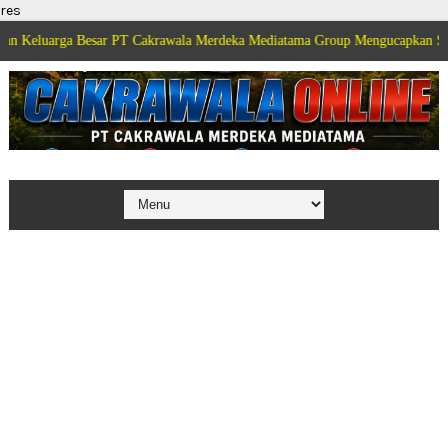
res
a Besar PT Cakrawala Merdeka Mediatama Group Mengucapkan Selamat Dirga