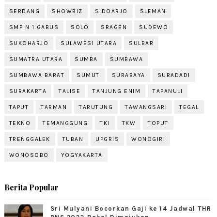
SERDANG
SHOWBIZ
SIDOARJO
SLEMAN
SMP N 1 GABUS
SOLO
SRAGEN
SUDEWO
SUKOHARJO
SULAWESI UTARA
SULBAR
SUMATRA UTARA
SUMBA
SUMBAWA
SUMBAWA BARAT
SUMUT
SURABAYA
SURADADI
SURAKARTA
TALISE
TANJUNG ENIM
TAPANULI
TAPUT
TARMAN
TARUTUNG
TAWANGSARI
TEGAL
TEKNO
TEMANGGUNG
TKI
TKW
TOPUT
TRENGGALEK
TUBAN
UPGRIS
WONOGIRI
WONOSOBO
YOGYAKARTA
Berita Popular
Sri Mulyani Bocorkan Gaji ke 14 Jadwal THR