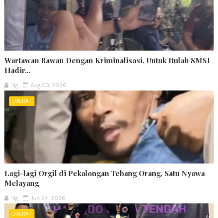
Wartawan Rawan Dengan Kriminalisasi, Untuk Itulah SMSI
Hadir...
Ng
Aug 03, 2026
DAERAH
Lagi-lagi Orgil di Pekalongan Tebang Orang, Satu Nyawa
Melayang
Ng
Jun 24, 2026
DAERAH