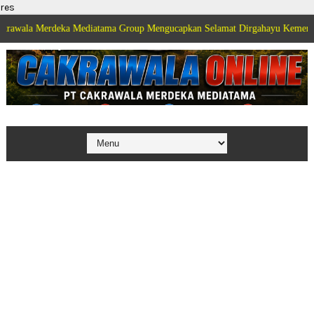
res
 Merdeka Mediatama Group Mengucapkan Selamat Dirgahayu Kemerdekaan Repu