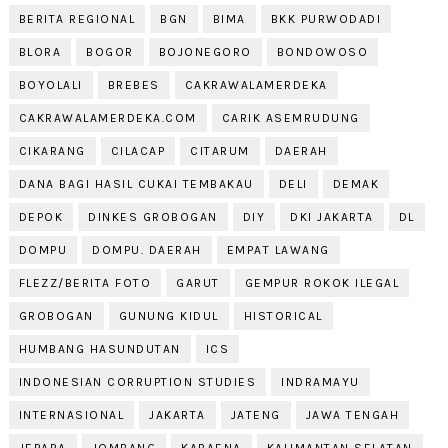
BERITA REGIONAL
BGN
BIMA
BKK PURWODADI
BLORA
BOGOR
BOJONEGORO
BONDOWOSO
BOYOLALI
BREBES
CAKRAWALAMERDEKA
CAKRAWALAMERDEKA.COM
CARIK ASEMRUDUNG
CIKARANG
CILACAP
CITARUM
DAERAH
DANA BAGI HASIL CUKAI TEMBAKAU
DELI
DEMAK
DEPOK
DINKES GROBOGAN
DIY
DKI JAKARTA
DL
DOMPU
DOMPU. DAERAH
EMPAT LAWANG
FLEZZ/BERITA FOTO
GARUT
GEMPUR ROKOK ILEGAL
GROBOGAN
GUNUNG KIDUL
HISTORICAL
HUMBANG HASUNDUTAN
ICS
INDONESIAN CORRUPTION STUDIES
INDRAMAYU
INTERNASIONAL
JAKARTA
JATENG
JAWA TENGAH
JEPARA
JOMBANG
KABAENA
KALIMANTAN SELATAN