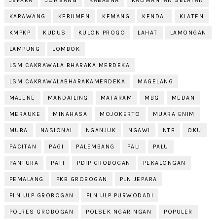
KARAWANG
KEBUMEN
KEMANG
KENDAL
KLATEN
KMPKP
KUDUS
KULON PROGO
LAHAT
LAMONGAN
LAMPUNG
LOMBOK
LSM CAKRAWALA BHARAKA MERDEKA
LSM CAKRAWALABHARAKAMERDEKA
MAGELANG
MAJENE
MANDAILING
MATARAM
MBG
MEDAN
MERAUKE
MINAHASA
MOJOKERTO
MUARA ENIM
MUBA
NASIONAL
NGANJUK
NGAWI
NTB
OKU
PACITAN
PAGI
PALEMBANG
PALI
PALU
PANTURA
PATI
PDIP GROBOGAN
PEKALONGAN
PEMALANG
PKB GROBOGAN
PLN JEPARA
PLN ULP GROBOGAN
PLN ULP PURWODADI
POLRES GROBOGAN
POLSEK NGARINGAN
POPULER