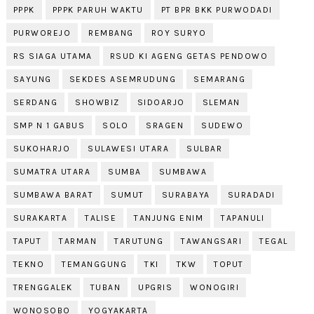
PPPK
PPPK PARUH WAKTU
PT BPR BKK PURWODADI
PURWOREJO
REMBANG
ROY SURYO
RS SIAGA UTAMA
RSUD KI AGENG GETAS PENDOWO
SAYUNG
SEKDES ASEMRUDUNG
SEMARANG
SERDANG
SHOWBIZ
SIDOARJO
SLEMAN
SMP N 1 GABUS
SOLO
SRAGEN
SUDEWO
SUKOHARJO
SULAWESI UTARA
SULBAR
SUMATRA UTARA
SUMBA
SUMBAWA
SUMBAWA BARAT
SUMUT
SURABAYA
SURADADI
SURAKARTA
TALISE
TANJUNG ENIM
TAPANULI
TAPUT
TARMAN
TARUTUNG
TAWANGSARI
TEGAL
TEKNO
TEMANGGUNG
TKI
TKW
TOPUT
TRENGGALEK
TUBAN
UPGRIS
WONOGIRI
WONOSOBO
YOGYAKARTA