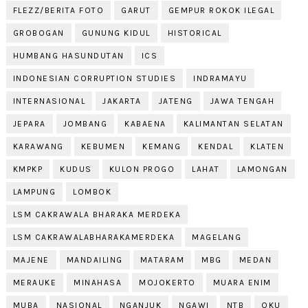
FLEZZ/BERITA FOTO
GARUT
GEMPUR ROKOK ILEGAL
GROBOGAN
GUNUNG KIDUL
HISTORICAL
HUMBANG HASUNDUTAN
ICS
INDONESIAN CORRUPTION STUDIES
INDRAMAYU
INTERNASIONAL
JAKARTA
JATENG
JAWA TENGAH
JEPARA
JOMBANG
KABAENA
KALIMANTAN SELATAN
KARAWANG
KEBUMEN
KEMANG
KENDAL
KLATEN
KMPKP
KUDUS
KULON PROGO
LAHAT
LAMONGAN
LAMPUNG
LOMBOK
LSM CAKRAWALA BHARAKA MERDEKA
LSM CAKRAWALABHARAKAMERDEKA
MAGELANG
MAJENE
MANDAILING
MATARAM
MBG
MEDAN
MERAUKE
MINAHASA
MOJOKERTO
MUARA ENIM
MUBA
NASIONAL
NGANJUK
NGAWI
NTB
OKU