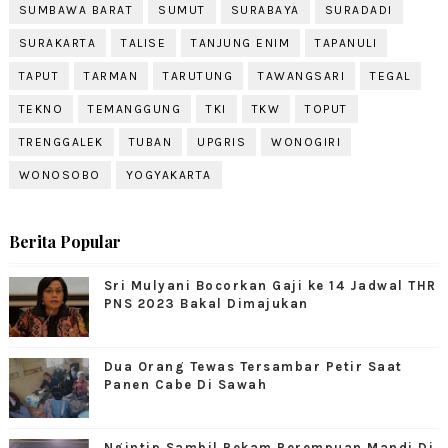
SUMBAWA BARAT
SUMUT
SURABAYA
SURADADI
SURAKARTA
TALISE
TANJUNG ENIM
TAPANULI
TAPUT
TARMAN
TARUTUNG
TAWANGSARI
TEGAL
TEKNO
TEMANGGUNG
TKI
TKW
TOPUT
TRENGGALEK
TUBAN
UPGRIS
WONOGIRI
WONOSOBO
YOGYAKARTA
Berita Popular
Sri Mulyani Bocorkan Gaji ke 14 Jadwal THR
PNS 2023 Bakal Dimajukan
Dua Orang Tewas Tersambar Petir Saat
Panen Cabe Di Sawah
Ngintip Sambil Rekam Perempuan Mandi Di