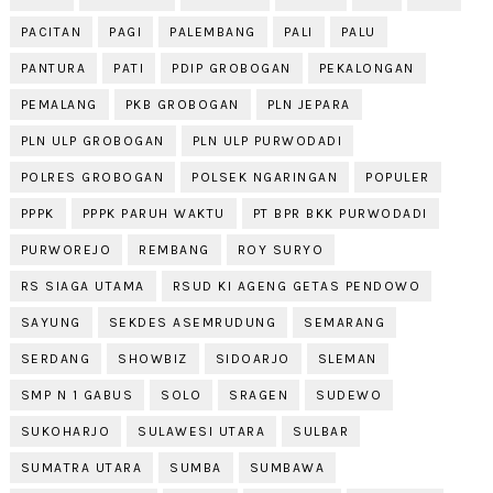
PACITAN
PAGI
PALEMBANG
PALI
PALU
PANTURA
PATI
PDIP GROBOGAN
PEKALONGAN
PEMALANG
PKB GROBOGAN
PLN JEPARA
PLN ULP GROBOGAN
PLN ULP PURWODADI
POLRES GROBOGAN
POLSEK NGARINGAN
POPULER
PPPK
PPPK PARUH WAKTU
PT BPR BKK PURWODADI
PURWOREJO
REMBANG
ROY SURYO
RS SIAGA UTAMA
RSUD KI AGENG GETAS PENDOWO
SAYUNG
SEKDES ASEMRUDUNG
SEMARANG
SERDANG
SHOWBIZ
SIDOARJO
SLEMAN
SMP N 1 GABUS
SOLO
SRAGEN
SUDEWO
SUKOHARJO
SULAWESI UTARA
SULBAR
SUMATRA UTARA
SUMBA
SUMBAWA