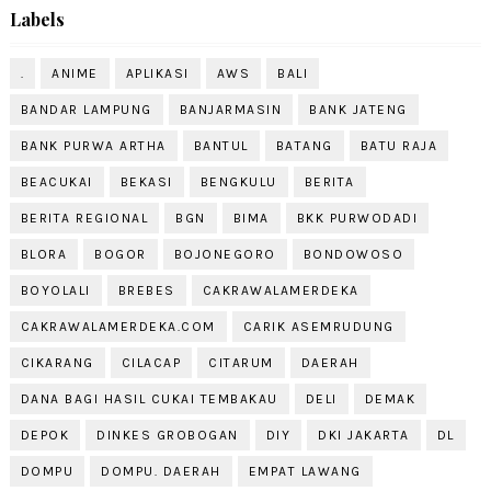
Labels
.
ANIME
APLIKASI
AWS
BALI
BANDAR LAMPUNG
BANJARMASIN
BANK JATENG
BANK PURWA ARTHA
BANTUL
BATANG
BATU RAJA
BEACUKAI
BEKASI
BENGKULU
BERITA
BERITA REGIONAL
BGN
BIMA
BKK PURWODADI
BLORA
BOGOR
BOJONEGORO
BONDOWOSO
BOYOLALI
BREBES
CAKRAWALAMERDEKA
CAKRAWALAMERDEKA.COM
CARIK ASEMRUDUNG
CIKARANG
CILACAP
CITARUM
DAERAH
DANA BAGI HASIL CUKAI TEMBAKAU
DELI
DEMAK
DEPOK
DINKES GROBOGAN
DIY
DKI JAKARTA
DL
DOMPU
DOMPU. DAERAH
EMPAT LAWANG