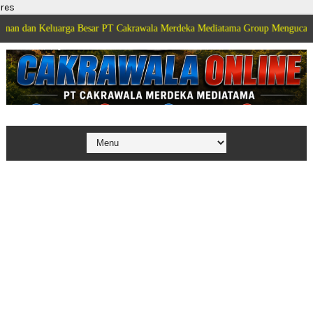
res
eluarga Besar PT Cakrawala Merdeka Mediatama Group Mengucapkan Selamat