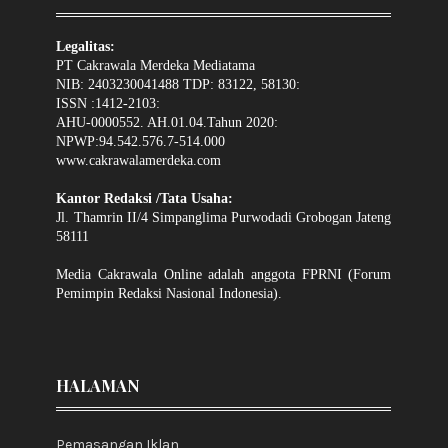
Legalitas:
PT Cakrawala Merdeka Mediatama
NIB: 2403230041488 TDP: 83122, 58130:
ISSN :1412-2103:
AHU-0000552. AH.01.04.Tahun 2020:
NPWP:94.542.576.7-514.000
www.cakrawalamerdeka.com
Kantor Redaksi /Tata Usaha:
Jl. Thamrin II/4 Simpanglima Purwodadi Grobogan Jateng
58111
Media Cakrawala Online adalah anggota FPRNI (Forum
Pemimpin Redaksi Nasional Indonesia).
HALAMAN
Pemasangan Iklan