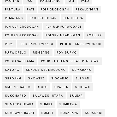
PACITAN
PAGI
PALEMBANG
PALI
PALU
PANTURA
PATI
PDIP GROBOGAN
PEKALONGAN
PEMALANG
PKB GROBOGAN
PLN JEPARA
PLN ULP GROBOGAN
PLN ULP PURWODADI
POLRES GROBOGAN
POLSEK NGARINGAN
POPULER
PPPK
PPPK PARUH WAKTU
PT BPR BKK PURWODADI
PURWOREJO
REMBANG
ROY SURYO
RS SIAGA UTAMA
RSUD KI AGENG GETAS PENDOWO
SAYUNG
SEKDES ASEMRUDUNG
SEMARANG
SERDANG
SHOWBIZ
SIDOARJO
SLEMAN
SMP N 1 GABUS
SOLO
SRAGEN
SUDEWO
SUKOHARJO
SULAWESI UTARA
SULBAR
SUMATRA UTARA
SUMBA
SUMBAWA
SUMBAWA BARAT
SUMUT
SURABAYA
SURADADI