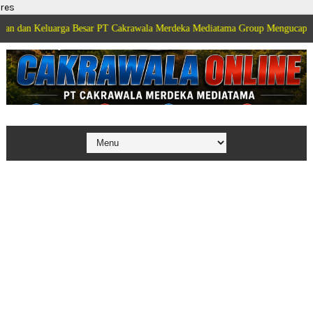
res
luarga Besar PT Cakrawala Merdeka Mediatama Group Mengucapkan Selamat D