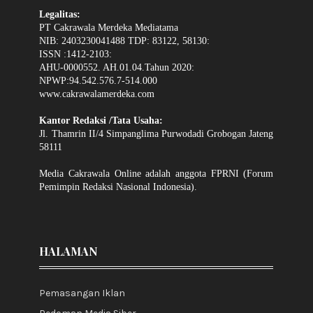
Legalitas:
PT Cakrawala Merdeka Mediatama
NIB: 2403230041488 TDP: 83122, 58130:
ISSN :1412-2103:
AHU-0000552. AH.01.04.Tahun 2020:
NPWP:94.542.576.7-514.000
www.cakrawalamerdeka.com
Kantor Redaksi /Tata Usaha:
Jl. Thamrin II/4 Simpanglima Purwodadi Grobogan Jateng
58111
Media Cakrawala Online adalah anggota FPRNI (Forum
Pemimpin Redaksi Nasional Indonesia).
HALAMAN
Pemasangan Iklan