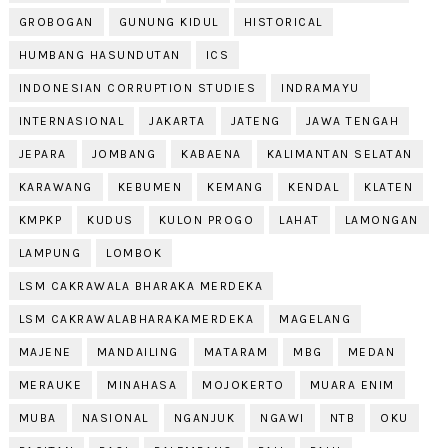
GROBOGAN
GUNUNG KIDUL
HISTORICAL
HUMBANG HASUNDUTAN
ICS
INDONESIAN CORRUPTION STUDIES
INDRAMAYU
INTERNASIONAL
JAKARTA
JATENG
JAWA TENGAH
JEPARA
JOMBANG
KABAENA
KALIMANTAN SELATAN
KARAWANG
KEBUMEN
KEMANG
KENDAL
KLATEN
KMPKP
KUDUS
KULON PROGO
LAHAT
LAMONGAN
LAMPUNG
LOMBOK
LSM CAKRAWALA BHARAKA MERDEKA
LSM CAKRAWALABHARAKAMERDEKA
MAGELANG
MAJENE
MANDAILING
MATARAM
MBG
MEDAN
MERAUKE
MINAHASA
MOJOKERTO
MUARA ENIM
MUBA
NASIONAL
NGANJUK
NGAWI
NTB
OKU