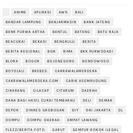
.
ANIME
APLIKASI
AWS
BALI
BANDAR LAMPUNG
BANJARMASIN
BANK JATENG
BANK PURWA ARTHA
BANTUL
BATANG
BATU RAJA
BEACUKAI
BEKASI
BENGKULU
BERITA
BERITA REGIONAL
BGN
BIMA
BKK PURWODADI
BLORA
BOGOR
BOJONEGORO
BONDOWOSO
BOYOLALI
BREBES
CAKRAWALAMERDEKA
CAKRAWALAMERDEKA.COM
CARIK ASEMRUDUNG
CIKARANG
CILACAP
CITARUM
DAERAH
DANA BAGI HASIL CUKAI TEMBAKAU
DELI
DEMAK
DEPOK
DINKES GROBOGAN
DIY
DKI JAKARTA
DL
DOMPU
DOMPU. DAERAH
EMPAT LAWANG
FLEZZ/BERITA FOTO
GARUT
GEMPUR ROKOK ILEGAL