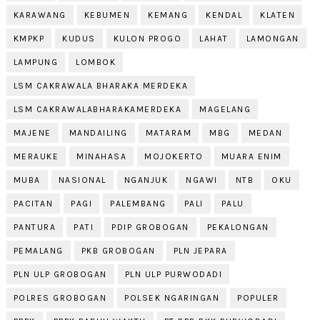
KARAWANG
KEBUMEN
KEMANG
KENDAL
KLATEN
KMPKP
KUDUS
KULON PROGO
LAHAT
LAMONGAN
LAMPUNG
LOMBOK
LSM CAKRAWALA BHARAKA MERDEKA
LSM CAKRAWALABHARAKAMERDEKA
MAGELANG
MAJENE
MANDAILING
MATARAM
MBG
MEDAN
MERAUKE
MINAHASA
MOJOKERTO
MUARA ENIM
MUBA
NASIONAL
NGANJUK
NGAWI
NTB
OKU
PACITAN
PAGI
PALEMBANG
PALI
PALU
PANTURA
PATI
PDIP GROBOGAN
PEKALONGAN
PEMALANG
PKB GROBOGAN
PLN JEPARA
PLN ULP GROBOGAN
PLN ULP PURWODADI
POLRES GROBOGAN
POLSEK NGARINGAN
POPULER