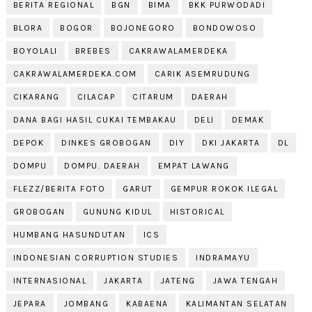
BERITA REGIONAL
BGN
BIMA
BKK PURWODADI
BLORA
BOGOR
BOJONEGORO
BONDOWOSO
BOYOLALI
BREBES
CAKRAWALAMERDEKA
CAKRAWALAMERDEKA.COM
CARIK ASEMRUDUNG
CIKARANG
CILACAP
CITARUM
DAERAH
DANA BAGI HASIL CUKAI TEMBAKAU
DELI
DEMAK
DEPOK
DINKES GROBOGAN
DIY
DKI JAKARTA
DL
DOMPU
DOMPU. DAERAH
EMPAT LAWANG
FLEZZ/BERITA FOTO
GARUT
GEMPUR ROKOK ILEGAL
GROBOGAN
GUNUNG KIDUL
HISTORICAL
HUMBANG HASUNDUTAN
ICS
INDONESIAN CORRUPTION STUDIES
INDRAMAYU
INTERNASIONAL
JAKARTA
JATENG
JAWA TENGAH
JEPARA
JOMBANG
KABAENA
KALIMANTAN SELATAN