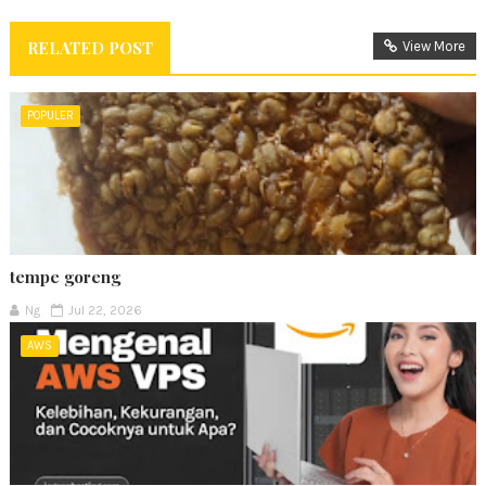
RELATED POST
View More
POPULER
tempe goreng
Ng
Jul 22, 2026
AWS