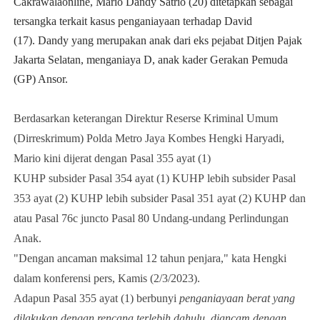
Cakrawalaonline, Mario Dandy Satrio (20) ditetapkan sebagai
tersangka terkait kasus penganiayaan terhadap David
(17).
Dandy yang merupakan anak dari eks pejabat Ditjen Pajak
Jakarta Selatan, menganiaya D, anak kader Gerakan Pemuda
(GP) Ansor.
Berdasarkan keterangan Direktur Reserse Kriminal Umum
(Dirreskrimum) Polda Metro Jaya Kombes Hengki Haryadi,
Mario kini dijerat dengan Pasal 355 ayat (1)
KUHP subsider Pasal 354 ayat (1) KUHP lebih subsider Pasal
353 ayat (2) KUHP lebih subsider Pasal 351 ayat (2) KUHP dan
atau Pasal 76c juncto Pasal 80 Undang-undang Perlindungan
Anak.
"Dengan ancaman maksimal 12 tahun penjara," kata Hengki
dalam konferensi pers, Kamis (2/3/2023).
Adapun Pasal 355 ayat (1) berbunyi
penganiayaan berat yang
dilakukan dengan rencana terlebih dahulu, diancam dengan