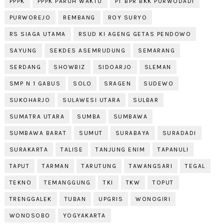
PPPK
PPPK PARUH WAKTU
PT BPR BKK PURWODADI
PURWOREJO
REMBANG
ROY SURYO
RS SIAGA UTAMA
RSUD KI AGENG GETAS PENDOWO
SAYUNG
SEKDES ASEMRUDUNG
SEMARANG
SERDANG
SHOWBIZ
SIDOARJO
SLEMAN
SMP N 1 GABUS
SOLO
SRAGEN
SUDEWO
SUKOHARJO
SULAWESI UTARA
SULBAR
SUMATRA UTARA
SUMBA
SUMBAWA
SUMBAWA BARAT
SUMUT
SURABAYA
SURADADI
SURAKARTA
TALISE
TANJUNG ENIM
TAPANULI
TAPUT
TARMAN
TARUTUNG
TAWANGSARI
TEGAL
TEKNO
TEMANGGUNG
TKI
TKW
TOPUT
TRENGGALEK
TUBAN
UPGRIS
WONOGIRI
WONOSOBO
YOGYAKARTA