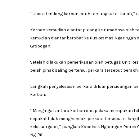
‘’Usai ditendang korban jatuh tersungkur di tanah,’’ 
Korban kemudian diantar pulang ke rumahnya oleh te
kemudian diantar berobat ke Puskesmas Ngaringan da
Grobogan.
Setelah dilakukan pemeriksaan oleh petugas Unit Re
belah pihak saling bertemu, perkara tersebut berakhir 
Langkah penyelesaian perkara di luar persidangan b
korban.
‘’Mengingat antara korban dan pelaku merupakan te
sepakat tidak menghendaki perkara tersebut di lanju
kekeluargaan,’’ pungkas Kapolsek Ngaringan Polres
Ng-Rif