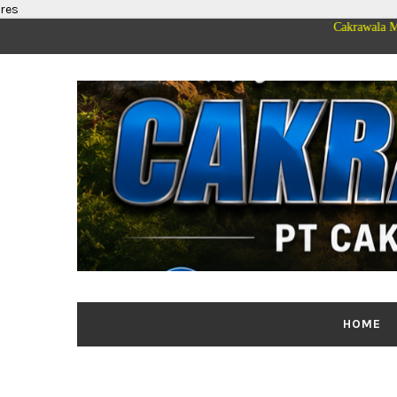
res
Segenap Pimpinan dan Keluarga Besar PT Cakrawala Merdeka Mediatam
HOME