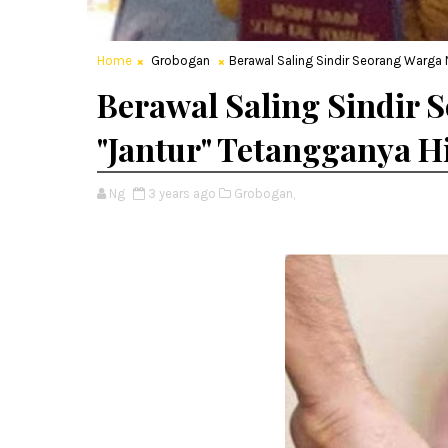
Home
Grobogan
Berawal Saling Sindir Seorang Warga 
Berawal Saling Sindir
"Jantur" Tetangganya H
Ng
3 years ago
Grobogan,