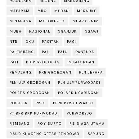
MAGELANG
MAJENE
MANDAILING
MATARAM
MBG
MEDAN
MERAUKE
MINAHASA
MOJOKERTO
MUARA ENIM
MUBA
NASIONAL
NGANJUK
NGAWI
NTB
OKU
PACITAN
PAGI
PALEMBANG
PALI
PALU
PANTURA
PATI
PDIP GROBOGAN
PEKALONGAN
PEMALANG
PKB GROBOGAN
PLN JEPARA
PLN ULP GROBOGAN
PLN ULP PURWODADI
POLRES GROBOGAN
POLSEK NGARINGAN
POPULER
PPPK
PPPK PARUH WAKTU
PT BPR BKK PURWODADI
PURWOREJO
REMBANG
ROY SURYO
RS SIAGA UTAMA
RSUD KI AGENG GETAS PENDOWO
SAYUNG