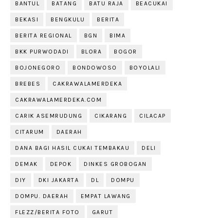
BANTUL
BATANG
BATU RAJA
BEACUKAI
BEKASI
BENGKULU
BERITA
BERITA REGIONAL
BGN
BIMA
BKK PURWODADI
BLORA
BOGOR
BOJONEGORO
BONDOWOSO
BOYOLALI
BREBES
CAKRAWALAMERDEKA
CAKRAWALAMERDEKA.COM
CARIK ASEMRUDUNG
CIKARANG
CILACAP
CITARUM
DAERAH
DANA BAGI HASIL CUKAI TEMBAKAU
DELI
DEMAK
DEPOK
DINKES GROBOGAN
DIY
DKI JAKARTA
DL
DOMPU
DOMPU. DAERAH
EMPAT LAWANG
FLEZZ/BERITA FOTO
GARUT