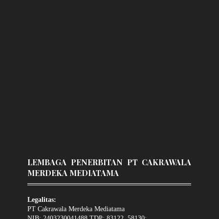
LEMBAGA PENERBITAN PT CAKRAWALA
MERDEKA MEDIATAMA
Legalitas:
PT Cakrawala Merdeka Mediatama
NIB: 2403230041488 TDP: 83122, 58130: