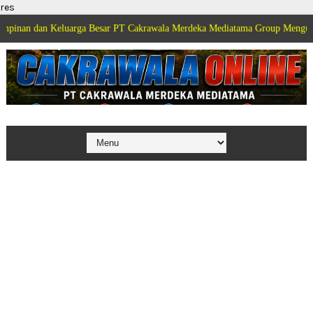
res
n Keluarga Besar PT Cakrawala Merdeka Mediatama Group Mengucapkan Sela