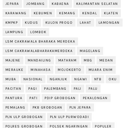
JEPARA
JOMBANG
KABAENA
KALIMANTAN SELATAN
KARAWANG
KEBUMEN
KEMANG
KENDAL
KLATEN
KMPKP
KUDUS
KULON PROGO
LAHAT
LAMONGAN
LAMPUNG
LOMBOK
LSM CAKRAWALA BHARAKA MERDEKA
LSM CAKRAWALABHARAKAMERDEKA
MAGELANG
MAJENE
MANDAILING
MATARAM
MBG
MEDAN
MERAUKE
MINAHASA
MOJOKERTO
MUARA ENIM
MUBA
NASIONAL
NGANJUK
NGAWI
NTB
OKU
PACITAN
PAGI
PALEMBANG
PALI
PALU
PANTURA
PATI
PDIP GROBOGAN
PEKALONGAN
PEMALANG
PKB GROBOGAN
PLN JEPARA
PLN ULP GROBOGAN
PLN ULP PURWODADI
POLRES GROBOGAN
POLSEK NGARINGAN
POPULER