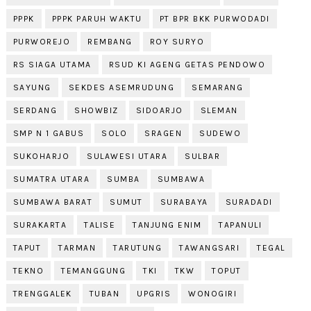
PPPK
PPPK PARUH WAKTU
PT BPR BKK PURWODADI
PURWOREJO
REMBANG
ROY SURYO
RS SIAGA UTAMA
RSUD KI AGENG GETAS PENDOWO
SAYUNG
SEKDES ASEMRUDUNG
SEMARANG
SERDANG
SHOWBIZ
SIDOARJO
SLEMAN
SMP N 1 GABUS
SOLO
SRAGEN
SUDEWO
SUKOHARJO
SULAWESI UTARA
SULBAR
SUMATRA UTARA
SUMBA
SUMBAWA
SUMBAWA BARAT
SUMUT
SURABAYA
SURADADI
SURAKARTA
TALISE
TANJUNG ENIM
TAPANULI
TAPUT
TARMAN
TARUTUNG
TAWANGSARI
TEGAL
TEKNO
TEMANGGUNG
TKI
TKW
TOPUT
TRENGGALEK
TUBAN
UPGRIS
WONOGIRI