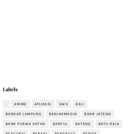
Labels
.
ANIME
APLIKASI
AWS
BALI
BANDAR LAMPUNG
BANJARMASIN
BANK JATENG
BANK PURWA ARTHA
BANTUL
BATANG
BATU RAJA
BEACUKAI
BEKASI
BENGKULU
BERITA