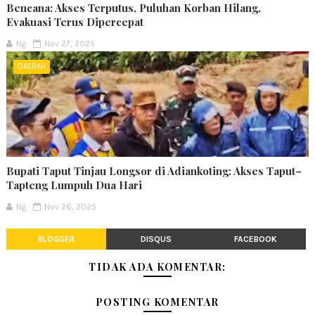
Bencana: Akses Terputus, Puluhan Korban Hilang,
Evakuasi Terus Dipercepat
Ng
Nov 27, 2025
DAERAH
Bupati Taput Tinjau Longsor di Adiankoting: Akses Taput–
Tapteng Lumpuh Dua Hari
Ng
Nov 26, 2025
BLOGGER
DISQUS
FACEBOOK
TIDAK ADA KOMENTAR:
POSTING KOMENTAR