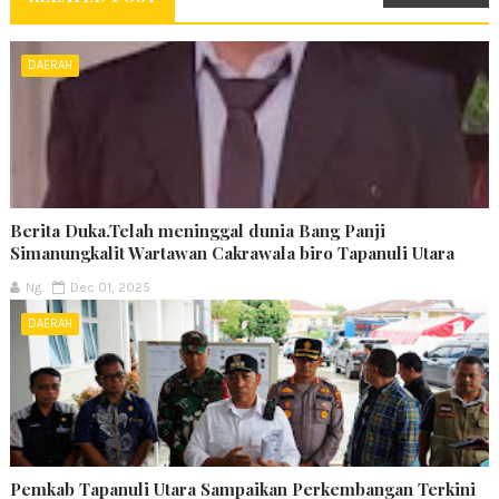
DAERAH
Berita Duka.Telah meninggal dunia Bang Panji
Simanungkalit Wartawan Cakrawala biro Tapanuli Utara
Ng
Dec 01, 2025
DAERAH
Pemkab Tapanuli Utara Sampaikan Perkembangan Terkini