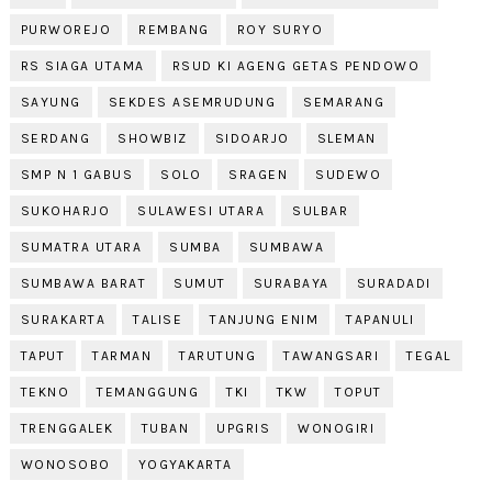
PURWOREJO
REMBANG
ROY SURYO
RS SIAGA UTAMA
RSUD KI AGENG GETAS PENDOWO
SAYUNG
SEKDES ASEMRUDUNG
SEMARANG
SERDANG
SHOWBIZ
SIDOARJO
SLEMAN
SMP N 1 GABUS
SOLO
SRAGEN
SUDEWO
SUKOHARJO
SULAWESI UTARA
SULBAR
SUMATRA UTARA
SUMBA
SUMBAWA
SUMBAWA BARAT
SUMUT
SURABAYA
SURADADI
SURAKARTA
TALISE
TANJUNG ENIM
TAPANULI
TAPUT
TARMAN
TARUTUNG
TAWANGSARI
TEGAL
TEKNO
TEMANGGUNG
TKI
TKW
TOPUT
TRENGGALEK
TUBAN
UPGRIS
WONOGIRI
WONOSOBO
YOGYAKARTA