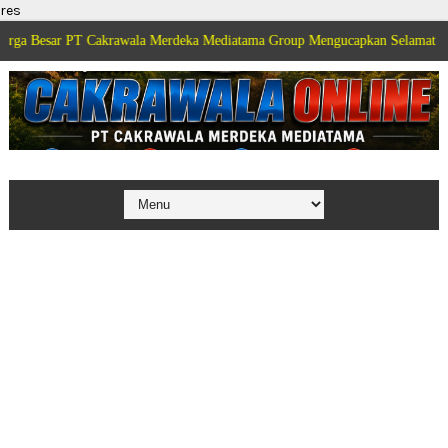
res
PT Cakrawala Merdeka Mediatama Group Mengucapkan Selamat Dirgahayu Kem