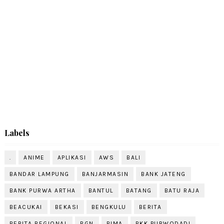
Labels
.
ANIME
APLIKASI
AWS
BALI
BANDAR LAMPUNG
BANJARMASIN
BANK JATENG
BANK PURWA ARTHA
BANTUL
BATANG
BATU RAJA
BEACUKAI
BEKASI
BENGKULU
BERITA
BERITA REGIONAL
BGN
BIMA
BKK PURWODADI