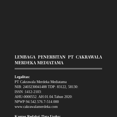
LEMBAGA PENERBITAN PT CAKRAWALA
MERDEKA MEDIATAMA
Legalitas:
PT Cakrawala Merdeka Mediatama
NIB: 2403230041488 TDP: 83122, 58130:
ISSN :1412-2103:
AHU-0000552. AH.01.04.Tahun 2020:
NPWP:94.542.576.7-514.000
www.cakrawalamerdeka.com
Kantor Redaksi /Tata Usaha: