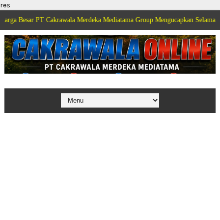
res
ar PT Cakrawala Merdeka Mediatama Group Mengucapkan Selamat Dirgahayu K