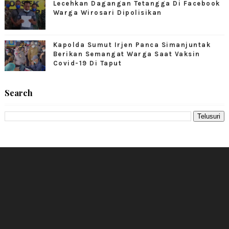
Lecehkan Dagangan Tetangga Di Facebook
Warga Wirosari Dipolisikan
Kapolda Sumut Irjen Panca Simanjuntak
Berikan Semangat Warga Saat Vaksin
Covid-19 Di Taput
Search