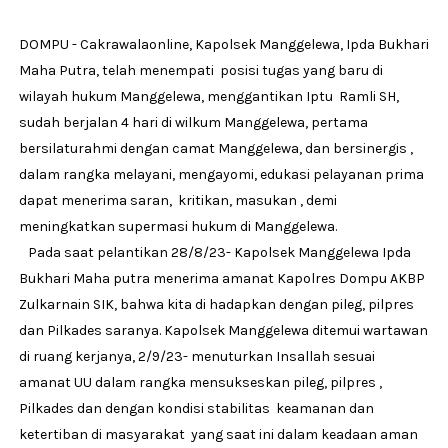
DOMPU - Cakrawalaonline, Kapolsek Manggelewa, Ipda Bukhari
Maha Putra, telah menempati posisi tugas yang baru di
wilayah hukum Manggelewa, menggantikan Iptu Ramli SH,
sudah berjalan 4 hari di wilkum Manggelewa, pertama
bersilaturahmi dengan camat Manggelewa, dan bersinergis ,
dalam rangka melayani, mengayomi, edukasi pelayanan prima
dapat menerima saran, kritikan, masukan , demi
meningkatkan supermasi hukum di Manggelewa.
Pada saat pelantikan 28/8/23- Kapolsek Manggelewa Ipda
Bukhari Maha putra menerima amanat Kapolres Dompu AKBP
Zulkarnain SIK, bahwa kita di hadapkan dengan pileg, pilpres
dan Pilkades saranya. Kapolsek Manggelewa ditemui wartawan
di ruang kerjanya, 2/9/23- menuturkan Insallah sesuai
amanat UU dalam rangka mensukseskan pileg, pilpres ,
Pilkades dan dengan kondisi stabilitas keamanan dan
ketertiban di masyarakat yang saat ini dalam keadaan aman