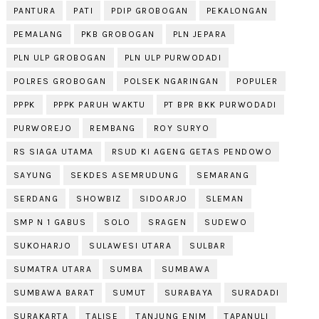
PANTURA
PATI
PDIP GROBOGAN
PEKALONGAN
PEMALANG
PKB GROBOGAN
PLN JEPARA
PLN ULP GROBOGAN
PLN ULP PURWODADI
POLRES GROBOGAN
POLSEK NGARINGAN
POPULER
PPPK
PPPK PARUH WAKTU
PT BPR BKK PURWODADI
PURWOREJO
REMBANG
ROY SURYO
RS SIAGA UTAMA
RSUD KI AGENG GETAS PENDOWO
SAYUNG
SEKDES ASEMRUDUNG
SEMARANG
SERDANG
SHOWBIZ
SIDOARJO
SLEMAN
SMP N 1 GABUS
SOLO
SRAGEN
SUDEWO
SUKOHARJO
SULAWESI UTARA
SULBAR
SUMATRA UTARA
SUMBA
SUMBAWA
SUMBAWA BARAT
SUMUT
SURABAYA
SURADADI
SURAKARTA
TALISE
TANJUNG ENIM
TAPANULI