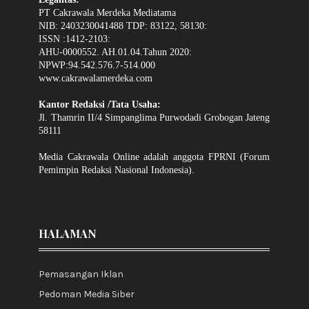
PT Cakrawala Merdeka Mediatama
NIB: 2403230041488 TDP: 83122, 58130:
ISSN :1412-2103:
AHU-0000552. AH.01.04.Tahun 2020:
NPWP:94.542.576.7-514.000
www.cakrawalamerdeka.com
Kantor Redaksi /Tata Usaha:
Jl. Thamrin II/4 Simpanglima Purwodadi Grobogan Jateng
58111
Media Cakrawala Online adalah anggota FPRNI (Forum
Pemimpin Redaksi Nasional Indonesia).
HALAMAN
Pemasangan Iklan
Pedoman Media Siber