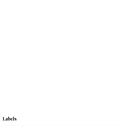
Labels