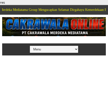
res
ediatama Group Mengucapkan Selamat Dirgahayu Kemerdekaan Republik Indon