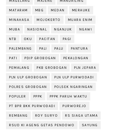
MAGELANG
MAJENE
MANDAILING
MATARAM
MBG
MEDAN
MERAUKE
MINAHASA
MOJOKERTO
MUARA ENIM
MUBA
NASIONAL
NGANJUK
NGAWI
NTB
OKU
PACITAN
PAGI
PALEMBANG
PALI
PALU
PANTURA
PATI
PDIP GROBOGAN
PEKALONGAN
PEMALANG
PKB GROBOGAN
PLN JEPARA
PLN ULP GROBOGAN
PLN ULP PURWODADI
POLRES GROBOGAN
POLSEK NGARINGAN
POPULER
PPPK
PPPK PARUH WAKTU
PT BPR BKK PURWODADI
PURWOREJO
REMBANG
ROY SURYO
RS SIAGA UTAMA
RSUD KI AGENG GETAS PENDOWO
SAYUNG