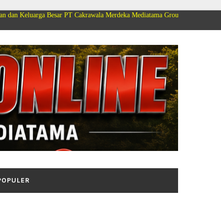
Besar PT Cakrawala Merdeka Mediatama Group Mengucapkan Selamat Dirgaha
POPULER