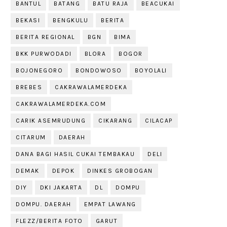
BANTUL
BATANG
BATU RAJA
BEACUKAI
BEKASI
BENGKULU
BERITA
BERITA REGIONAL
BGN
BIMA
BKK PURWODADI
BLORA
BOGOR
BOJONEGORO
BONDOWOSO
BOYOLALI
BREBES
CAKRAWALAMERDEKA
CAKRAWALAMERDEKA.COM
CARIK ASEMRUDUNG
CIKARANG
CILACAP
CITARUM
DAERAH
DANA BAGI HASIL CUKAI TEMBAKAU
DELI
DEMAK
DEPOK
DINKES GROBOGAN
DIY
DKI JAKARTA
DL
DOMPU
DOMPU. DAERAH
EMPAT LAWANG
FLEZZ/BERITA FOTO
GARUT