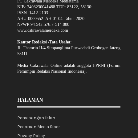
PT Cakrawala Merdeka Mediatama
NIB: 2403230041488 TDP: 83122, 58130:
ISSN :1412-2103:
AHU-0000552. AH.01.04.Tahun 2020:
NPWP:94.542.576.7-514.000
www.cakrawalamerdeka.com
Kantor Redaksi /Tata Usaha:
Jl. Thamrin II/4 Simpanglima Purwodadi Grobogan Jateng
58111
Media Cakrawala Online adalah anggota FPRNI (Forum
Pemimpin Redaksi Nasional Indonesia).
HALAMAN
Pemasangan Iklan
Pedoman Media Siber
Privacy Policy