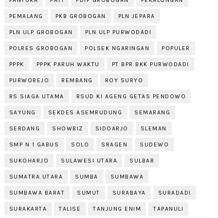
PEMALANG
PKB GROBOGAN
PLN JEPARA
PLN ULP GROBOGAN
PLN ULP PURWODADI
POLRES GROBOGAN
POLSEK NGARINGAN
POPULER
PPPK
PPPK PARUH WAKTU
PT BPR BKK PURWODADI
PURWOREJO
REMBANG
ROY SURYO
RS SIAGA UTAMA
RSUD KI AGENG GETAS PENDOWO
SAYUNG
SEKDES ASEMRUDUNG
SEMARANG
SERDANG
SHOWBIZ
SIDOARJO
SLEMAN
SMP N 1 GABUS
SOLO
SRAGEN
SUDEWO
SUKOHARJO
SULAWESI UTARA
SULBAR
SUMATRA UTARA
SUMBA
SUMBAWA
SUMBAWA BARAT
SUMUT
SURABAYA
SURADADI
SURAKARTA
TALISE
TANJUNG ENIM
TAPANULI