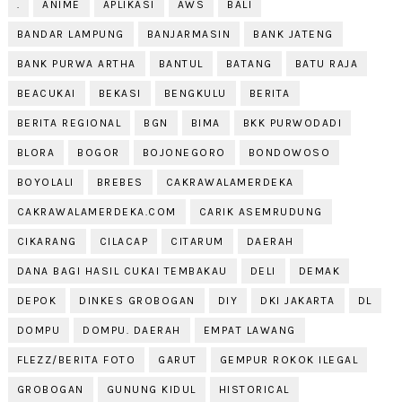
.
ANIME
APLIKASI
AWS
BALI
BANDAR LAMPUNG
BANJARMASIN
BANK JATENG
BANK PURWA ARTHA
BANTUL
BATANG
BATU RAJA
BEACUKAI
BEKASI
BENGKULU
BERITA
BERITA REGIONAL
BGN
BIMA
BKK PURWODADI
BLORA
BOGOR
BOJONEGORO
BONDOWOSO
BOYOLALI
BREBES
CAKRAWALAMERDEKA
CAKRAWALAMERDEKA.COM
CARIK ASEMRUDUNG
CIKARANG
CILACAP
CITARUM
DAERAH
DANA BAGI HASIL CUKAI TEMBAKAU
DELI
DEMAK
DEPOK
DINKES GROBOGAN
DIY
DKI JAKARTA
DL
DOMPU
DOMPU. DAERAH
EMPAT LAWANG
FLEZZ/BERITA FOTO
GARUT
GEMPUR ROKOK ILEGAL
GROBOGAN
GUNUNG KIDUL
HISTORICAL