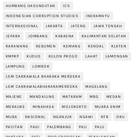
HUMBANG HASUNDUTAN
ICS
INDONESIAN CORRUPTION STUDIES
INDRAMAYU
INTERNASIONAL
JAKARTA
JATENG
JAWA TENGAH
JEPARA
JOMBANG
KABAENA
KALIMANTAN SELATAN
KARAWANG
KEBUMEN
KEMANG
KENDAL
KLATEN
KMPKP
KUDUS
KULON PROGO
LAHAT
LAMONGAN
LAMPUNG
LOMBOK
LSM CAKRAWALA BHARAKA MERDEKA
LSM CAKRAWALABHARAKAMERDEKA
MAGELANG
MAJENE
MANDAILING
MATARAM
MBG
MEDAN
MERAUKE
MINAHASA
MOJOKERTO
MUARA ENIM
MUBA
NASIONAL
NGANJUK
NGAWI
NTB
OKU
PACITAN
PAGI
PALEMBANG
PALI
PALU
PANTURA
PATI
PDIP GROBOGAN
PEKALONGAN