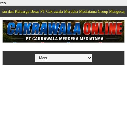
res
eluarga Besar PT Cakrawala Merdeka Mediatama Group Mengucapkan Selamat 