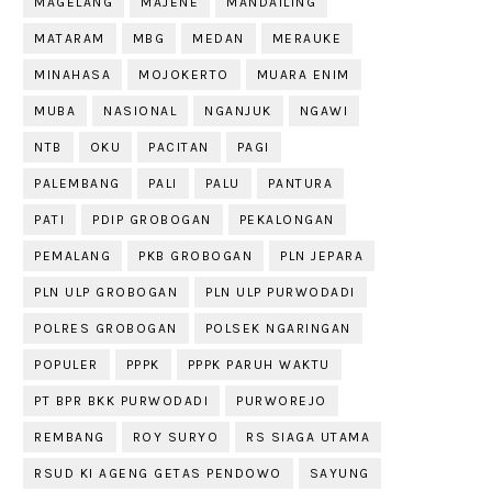
MAGELANG
MAJENE
MANDAILING
MATARAM
MBG
MEDAN
MERAUKE
MINAHASA
MOJOKERTO
MUARA ENIM
MUBA
NASIONAL
NGANJUK
NGAWI
NTB
OKU
PACITAN
PAGI
PALEMBANG
PALI
PALU
PANTURA
PATI
PDIP GROBOGAN
PEKALONGAN
PEMALANG
PKB GROBOGAN
PLN JEPARA
PLN ULP GROBOGAN
PLN ULP PURWODADI
POLRES GROBOGAN
POLSEK NGARINGAN
POPULER
PPPK
PPPK PARUH WAKTU
PT BPR BKK PURWODADI
PURWOREJO
REMBANG
ROY SURYO
RS SIAGA UTAMA
RSUD KI AGENG GETAS PENDOWO
SAYUNG