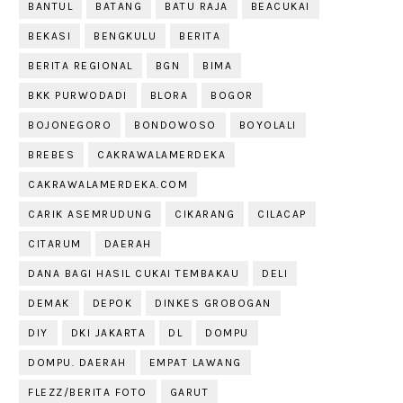
BANTUL
BATANG
BATU RAJA
BEACUKAI
BEKASI
BENGKULU
BERITA
BERITA REGIONAL
BGN
BIMA
BKK PURWODADI
BLORA
BOGOR
BOJONEGORO
BONDOWOSO
BOYOLALI
BREBES
CAKRAWALAMERDEKA
CAKRAWALAMERDEKA.COM
CARIK ASEMRUDUNG
CIKARANG
CILACAP
CITARUM
DAERAH
DANA BAGI HASIL CUKAI TEMBAKAU
DELI
DEMAK
DEPOK
DINKES GROBOGAN
DIY
DKI JAKARTA
DL
DOMPU
DOMPU. DAERAH
EMPAT LAWANG
FLEZZ/BERITA FOTO
GARUT