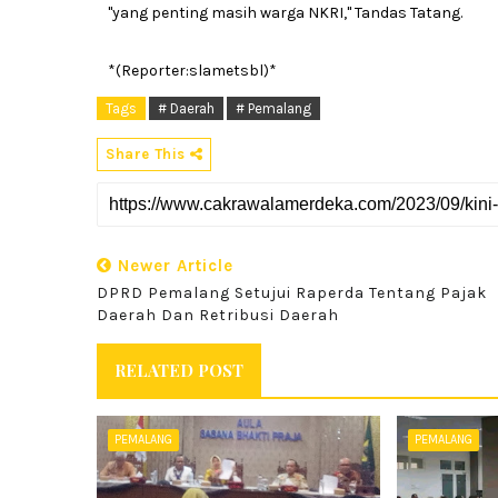
''yang penting masih warga NKRI,'' Tandas Tatang.
*(Reporter:slametsbl)*
Tags
# Daerah
# Pemalang
Share This
Newer Article
DPRD Pemalang Setujui Raperda Tentang Pajak
Daerah Dan Retribusi Daerah
RELATED POST
PEMALANG
PEMALANG