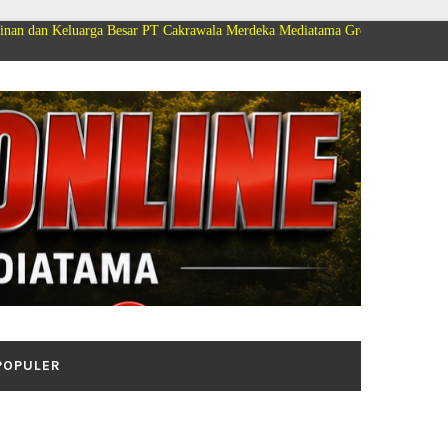
ga Besar PT Cakrawala Merdeka Mediatama Group Mengucapkan Selamat Dirga
POPULER