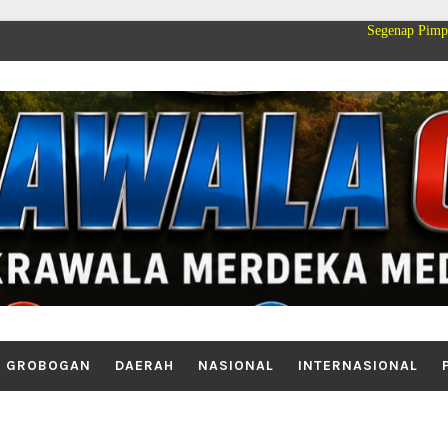
Segenap Pimpinan dan Keluar
GROBOGAN
DAERAH
NASIONAL
INTERNASIONAL