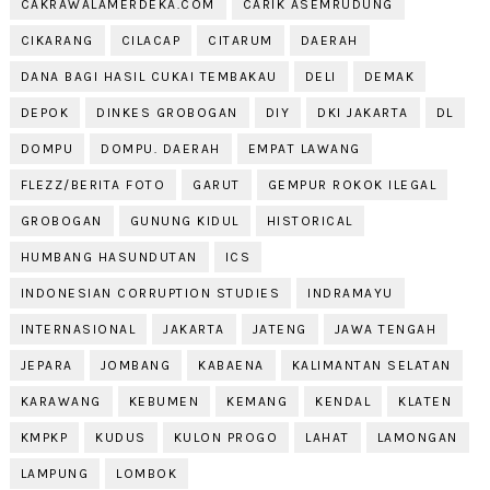
CAKRAWALAMERDEKA.COM
CARIK ASEMRUDUNG
CIKARANG
CILACAP
CITARUM
DAERAH
DANA BAGI HASIL CUKAI TEMBAKAU
DELI
DEMAK
DEPOK
DINKES GROBOGAN
DIY
DKI JAKARTA
DL
DOMPU
DOMPU. DAERAH
EMPAT LAWANG
FLEZZ/BERITA FOTO
GARUT
GEMPUR ROKOK ILEGAL
GROBOGAN
GUNUNG KIDUL
HISTORICAL
HUMBANG HASUNDUTAN
ICS
INDONESIAN CORRUPTION STUDIES
INDRAMAYU
INTERNASIONAL
JAKARTA
JATENG
JAWA TENGAH
JEPARA
JOMBANG
KABAENA
KALIMANTAN SELATAN
KARAWANG
KEBUMEN
KEMANG
KENDAL
KLATEN
KMPKP
KUDUS
KULON PROGO
LAHAT
LAMONGAN
LAMPUNG
LOMBOK