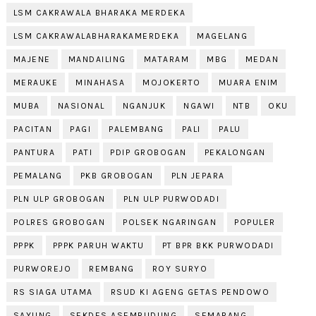
LSM CAKRAWALA BHARAKA MERDEKA
LSM CAKRAWALABHARAKAMERDEKA
MAGELANG
MAJENE
MANDAILING
MATARAM
MBG
MEDAN
MERAUKE
MINAHASA
MOJOKERTO
MUARA ENIM
MUBA
NASIONAL
NGANJUK
NGAWI
NTB
OKU
PACITAN
PAGI
PALEMBANG
PALI
PALU
PANTURA
PATI
PDIP GROBOGAN
PEKALONGAN
PEMALANG
PKB GROBOGAN
PLN JEPARA
PLN ULP GROBOGAN
PLN ULP PURWODADI
POLRES GROBOGAN
POLSEK NGARINGAN
POPULER
PPPK
PPPK PARUH WAKTU
PT BPR BKK PURWODADI
PURWOREJO
REMBANG
ROY SURYO
RS SIAGA UTAMA
RSUD KI AGENG GETAS PENDOWO
SAYUNG
SEKDES ASEMRUDUNG
SEMARANG