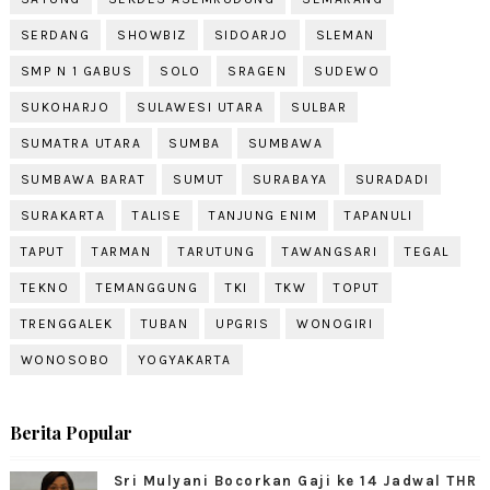
SERDANG
SHOWBIZ
SIDOARJO
SLEMAN
SMP N 1 GABUS
SOLO
SRAGEN
SUDEWO
SUKOHARJO
SULAWESI UTARA
SULBAR
SUMATRA UTARA
SUMBA
SUMBAWA
SUMBAWA BARAT
SUMUT
SURABAYA
SURADADI
SURAKARTA
TALISE
TANJUNG ENIM
TAPANULI
TAPUT
TARMAN
TARUTUNG
TAWANGSARI
TEGAL
TEKNO
TEMANGGUNG
TKI
TKW
TOPUT
TRENGGALEK
TUBAN
UPGRIS
WONOGIRI
WONOSOBO
YOGYAKARTA
Berita Popular
Sri Mulyani Bocorkan Gaji ke 14 Jadwal THR