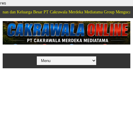
res
uarga Besar PT Cakrawala Merdeka Mediatama Group Mengucapkan Selamat D