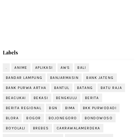
Labels
.
ANIME
APLIKASI
AWS
BALI
BANDAR LAMPUNG
BANJARMASIN
BANK JATENG
BANK PURWA ARTHA
BANTUL
BATANG
BATU RAJA
BEACUKAI
BEKASI
BENGKULU
BERITA
BERITA REGIONAL
BGN
BIMA
BKK PURWODADI
BLORA
BOGOR
BOJONEGORO
BONDOWOSO
BOYOLALI
BREBES
CAKRAWALAMERDEKA