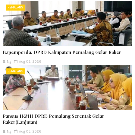
PEMALANG
Bapemperda. DPRD Kabupaten Pemalang Gelar Raker
Ng
Aug 05, 2026
PEMALANG
Pansus II&III DPRD Pemalang Serentak Gelar
Raker(Lanjutan)
Ng
Aug 05, 2026