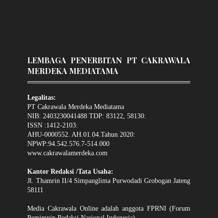
LEMBAGA PENERBITAN PT CAKRAWALA
MERDEKA MEDIATAMA
Legalitas:
PT Cakrawala Merdeka Mediatama
NIB: 2403230041488 TDP: 83122, 58130:
ISSN :1412-2103:
AHU-0000552. AH.01.04.Tahun 2020:
NPWP:94.542.576.7-514.000
www.cakrawalamerdeka.com
Kantor Redaksi /Tata Usaha:
Jl. Thamrin II/4 Simpanglima Purwodadi Grobogan Jateng
58111
Media Cakrawala Online adalah anggota FPRNI (Forum
Pemimpin Redaksi Nasional Indonesia).