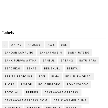
Labels
.
ANIME
APLIKASI
AWS
BALI
BANDAR LAMPUNG
BANJARMASIN
BANK JATENG
BANK PURWA ARTHA
BANTUL
BATANG
BATU RAJA
BEACUKAI
BEKASI
BENGKULU
BERITA
BERITA REGIONAL
BGN
BIMA
BKK PURWODADI
BLORA
BOGOR
BOJONEGORO
BONDOWOSO
BOYOLALI
BREBES
CAKRAWALAMERDEKA
CAKRAWALAMERDEKA.COM
CARIK ASEMRUDUNG