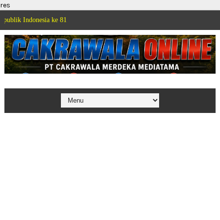
res
ia ke 81