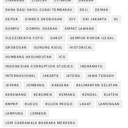
CIKARANG
CILACAP
CITARUM
DAERAH
DANA BAGI HASIL CUKAI TEMBAKAU
DELI
DEMAK
DEPOK
DINKES GROBOGAN
DIY
DKI JAKARTA
DL
DOMPU
DOMPU. DAERAH
EMPAT LAWANG
FLEZZ/BERITA FOTO
GARUT
GEMPUR ROKOK ILEGAL
GROBOGAN
GUNUNG KIDUL
HISTORICAL
HUMBANG HASUNDUTAN
ICS
INDONESIAN CORRUPTION STUDIES
INDRAMAYU
INTERNASIONAL
JAKARTA
JATENG
JAWA TENGAH
JEPARA
JOMBANG
KABAENA
KALIMANTAN SELATAN
KARAWANG
KEBUMEN
KEMANG
KENDAL
KLATEN
KMPKP
KUDUS
KULON PROGO
LAHAT
LAMONGAN
LAMPUNG
LOMBOK
LSM CAKRAWALA BHARAKA MERDEKA