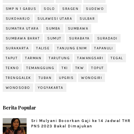
SMP N 1 GABUS
SOLO
SRAGEN
SUDEWO
SUKOHARJO
SULAWESI UTARA
SULBAR
SUMATRA UTARA
SUMBA
SUMBAWA
SUMBAWA BARAT
SUMUT
SURABAYA
SURADADI
SURAKARTA
TALISE
TANJUNG ENIM
TAPANULI
TAPUT
TARMAN
TARUTUNG
TAWANGSARI
TEGAL
TEKNO
TEMANGGUNG
TKI
TKW
TOPUT
TRENGGALEK
TUBAN
UPGRIS
WONOGIRI
WONOSOBO
YOGYAKARTA
Berita Popular
Sri Mulyani Bocorkan Gaji ke 14 Jadwal THR
PNS 2023 Bakal Dimajukan