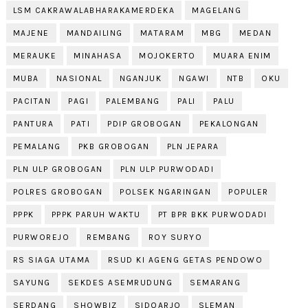
LSM CAKRAWALABHARAKAMERDEKA
MAGELANG
MAJENE
MANDAILING
MATARAM
MBG
MEDAN
MERAUKE
MINAHASA
MOJOKERTO
MUARA ENIM
MUBA
NASIONAL
NGANJUK
NGAWI
NTB
OKU
PACITAN
PAGI
PALEMBANG
PALI
PALU
PANTURA
PATI
PDIP GROBOGAN
PEKALONGAN
PEMALANG
PKB GROBOGAN
PLN JEPARA
PLN ULP GROBOGAN
PLN ULP PURWODADI
POLRES GROBOGAN
POLSEK NGARINGAN
POPULER
PPPK
PPPK PARUH WAKTU
PT BPR BKK PURWODADI
PURWOREJO
REMBANG
ROY SURYO
RS SIAGA UTAMA
RSUD KI AGENG GETAS PENDOWO
SAYUNG
SEKDES ASEMRUDUNG
SEMARANG
SERDANG
SHOWBIZ
SIDOARJO
SLEMAN